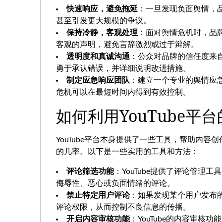
快速响应，避免拖延
：一旦发现负面舆情，
甚至引发更大规模的争议。
保持冷静，客观处理
：面对舆情危机时，品
客观的声明，避免言辞激烈或过于辩解。
透明度和真诚沟通
：公众对品牌的信任度来
勇于承认错误，并详细说明改进措施。
制定应急响应团队
：建立一个专业的舆情应
危机可以在最短时间内得到有效控制。
如何利用YouTube平
YouTube平台本身提供了一些工具，帮助内
的几率。以下是一些实用的工具和方法：
评论筛选功能
：YouTube提供了评论管
侮辱性、恶心或负面情绪的评论。
禁止特定用户评论
：如果发现某个用户发布
评论权限，从而控制不良信息的传播。
开启内容审核功能
：YouTube的内容审