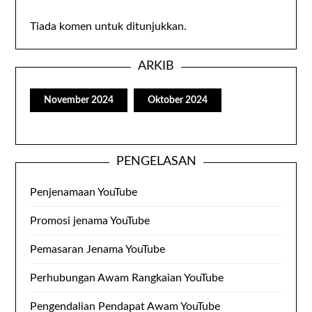
Tiada komen untuk ditunjukkan.
ARKIB
November 2024
Oktober 2024
PENGELASAN
Penjenamaan YouTube
Promosi jenama YouTube
Pemasaran Jenama YouTube
Perhubungan Awam Rangkaian YouTube
Pengendalian Pendapat Awam YouTube