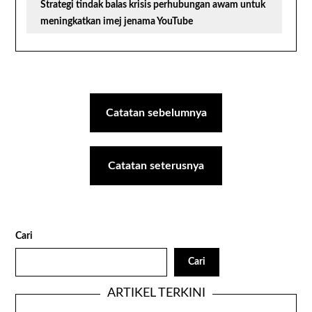
Strategi tindak balas krisis perhubungan awam untuk
meningkatkan imej jenama YouTube
Post
navigasi
Catatan sebelumnya
Catatan seterusnya
Cari
Cari
ARTIKEL TERKINI