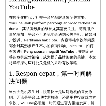
YouTube
在数字化时代
，
社交平台的品牌形象至关重要
。
YouTube ialah platform perkongsian video terbesar di
dunia，
其品牌形象的维护尤其需要关注
。
随着用户
量的增加
，
平台不可避免地会遇到公关危机
，
诸如用
户投诉
、Pertikaian hak cipta、
内容审核争议等问题
都会对其形象产生不小的负面影响
。oleh itu，
如何
有效进行
Penghapusan negatif YouTube
，
并制定完
善的危机应对策略
，
成为提升品牌形象的关键
。
本文
将详细探讨应对公关危机的几种有效策略
。
1. Respon cepat，
第一时间解
决问题
当公关危机发生时
，
快速反应是应对危机的首要原
则
。
无论是平台出现技术故障
，
还是用户投诉或内容
争议
，
YouTube必须第一时间通过官方渠道发声
，
解