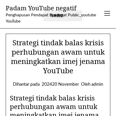
Langkau
Padam YouTube negatif
ke
Penghapusan Pendapat Pendapat Public_youtube
kandungan
YouTube
Strategi tindak balas krisis
perhubungan awam untuk
meningkatkan imej jenama
YouTube
Dihantar pada
202420 November
Oleh admin
Strategi tindak balas krisis
perhubungan awam untuk
meningkatkan imej jenama