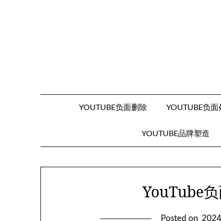
Skip
to
content
YOUTUBE负面删除
YOUTUBE负
YOUTUBE品牌塑造
YouTub
Posted on
202