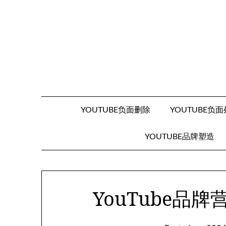
Skip
to
content
YOUTUBE负面删除
YOUTUBE负
YOUTUBE品牌塑造
YouTube品