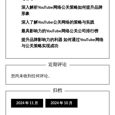
深入解析YouTube网络公关策略如何提升品牌
形象
深入了解YouTube公关网络的策略与实践
最具影响力的YouTube网络公关公司排行榜
提升品牌影响力的利器 如何通过YouTube网络
与公关策略实现成功
近期评论
您尚未收到任何评论。
归档
2024 年 11 月
2024 年 10 月