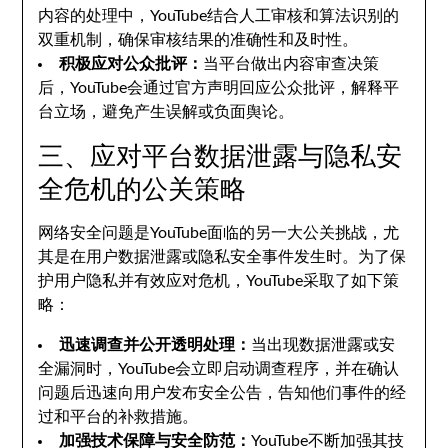
内容的处理中，YouTube结合人工审核和算法识别的
双重机制，确保审核结果的准确性和及时性。
积极应对公众批评：
当平台做出内容审查决策
后，YouTube会通过官方声明回应公众批评，解释平
台立场，避免产生误解或负面舆论。
三、应对平台数据泄露与隐私安
全危机的公关策略
网络安全问题是YouTube面临的另一大公关挑战，尤
其是在用户数据泄露或隐私安全事件发生时。为了保
护用户隐私并有效应对危机，YouTube采取了如下策
略：
迅速调查并公开透明处理：
当出现数据泄露或安
全漏洞时，YouTube会立即启动调查程序，并在确认
问题后迅速向用户发布安全公告，告知他们事件的经
过和平台的补救措施。
加强技术保障与安全防范：
YouTube不断加强其技