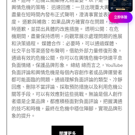
題。這時，危機公關顯得尤為重要。以下是一些應對
輿情危機的策略： 迅速回應：一旦出現重大輿情，
盡量在短時間內發布正式聲明，澄清事實並表明態
立即体验
度。 道歉與補救：如果品牌方確實存在問題，應及
時道歉，並提出具體的改進措施。 透明公開：在危
機期間，盡量保持透明，向觀眾展示處理問題的進展
和決策過程。 媒體合作：必要時，可以通過媒體、
社交平台等渠道發布聲明，借助外部力量修復形象。
通過有效的危機公關，你可以在輿情危機中快速平息
負面情緒，保護品牌形象。 總結 總而言之，YouTube
負面評論和輿情危機是每個內容創作者或品牌運營者
都可能面臨的問題。通過理解負面評論的類型、冷靜
回應、刪除不當評論、採取預防措施以及利用危機公
關等手段，可以有效應對這些挑戰。無論是個人創作
者還是企業品牌，都應積極面對負面評論，把握溝通
的技巧和時機，最終在危機中穩住陣腳，實現品牌形
象的提升。
閱讀更多