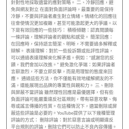
針對性地採取適當的應對策略。 二、冷靜回應，避
免與網友對立 在面對負面評論時，最重要的是保持
冷靜，不要與評論者產生對立情緒。情緒化的回應往
往會使情況更加複雜，甚至可能激起更大的爭議。以
下是有效回應的一些技巧： 積極傾聽：認真閱讀每
一條評論，理解評論者的觀點和感受。 簡潔回應：
在回應時，保持語言簡潔、明晰，不需要過多解釋或
辯解。 表達理解：對於一些投訴類或批評性評論，
可以通過表達理解來化解矛盾。例如：“感謝您的反
饋，我們會加以改進。” 避免激化爭端：如果評論者
言辭激烈，不要立即反擊，而是用理智的態度來回
應。 通過這些方法，你不僅能有效地緩解網友的不
滿，還能展現出品牌的專業性與親和力。 三、刪除
與屏蔽不當評論 雖然理性回應是最優選擇，但有些
負面評論可能嚴重違反社區規則，帶有惡意攻擊、侮
辱或謠言傳播的性質。在這種情況下，適當刪除或屏
蔽這些評論是必要的。YouTube提供了以下幾種管理
評論的方式： 刪除評論：對於惡意言論或明顯違反
平台規則的評論，刪除它們可以防止不良內容傳播。