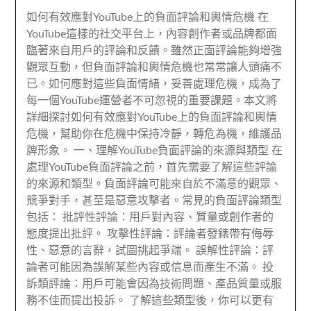
如何有效應對YouTube上的負面評論和輿情危機 在
YouTube這樣的社交平台上，內容創作者或品牌都面
臨著來自用戶的評論和反饋。雖然正面評論能夠增強
觀眾互動，但負面評論和輿情危機也常常讓人頭痛不
已。如何應對這些負面情緒，妥善處理危機，成為了
每一個YouTube運營者不可忽視的重要課題。本文將
詳細探討如何有效應對YouTube上的負面評論和輿情
危機，幫助你在危機中保持冷靜，轉危為機，維護品
牌形象。 一、理解YouTube負面評論的來源與類型 在
處理YouTube負面評論之前，首先需要了解這些評論
的來源和類型。負面評論可能來自於不滿意的觀眾、
競爭對手，甚至是惡意攻擊者。常見的負面評論類型
包括： 批評性評論：用戶對內容、質量或創作者的
態度提出批評。 攻擊性評論：評論者發錶帶有侮辱
性、惡意的言辭，試圖挑起爭端。 誤解性評論：評
論者可能因為誤解某些內容或信息而產生不滿。 投
訴類評論：用戶可能會因為技術問題、產品質量或服
務不佳而提出投訴。 了解這些類型後，你可以更有