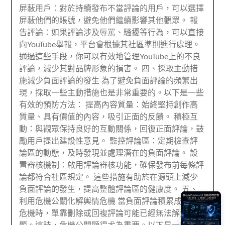
屏蔽用戶：對於持續發布不當評論的用戶，可以選擇
屏蔽他們的賬號，避免他們繼續影響其他觀眾。 報
告評論：如果評論涉及辱罵、騷擾等行為，可以直接
向YouTube舉報，平台會根據其社區準則進行處理。
通過這些手段，你可以有效地管理YouTube上的不良
評論，減少其對品牌形象的損害。 四、採取主動措
施減少負面評論的發生 為了避免負面評論的頻繁出
現，採取一些主動措施也是非常重要的。以下是一些
有效的預防方法： 提高內容質量：始終堅持創作高
質量、具有價值的內容，吸引正面的反饋。 積極互
動：與觀眾保持良好的互動關係，回復正面評論，鼓
勵用戶提出建設性意見。 監控評論區：定期檢查評
論區的動態，及時發現並處理潛在的負面評論。 設
置審核機制：啟用評論審核功能，確保發布前每條評
論都符合社區規定。 這些措施有助於在源頭上減少
負面評論的發生，提高整體評論區的健康度。 五、
利用危機公關化解輿情危機 當負面評論積累成輿情
危機時，單靠刪除或回複評論可能已經無法解決問