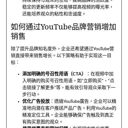
持续保持与观众的互动
，
提高品牌的活跃度
。
稳定的更新频率不仅能够提高视频的曝光率
，
还能培养观众的粘性和忠诚度
。
如何通过YouTube品牌营销增加
销售
除了提升品牌知名度外
，
企业还希望通过YouTube营
销直接带来销售增长
。
以下策略有助于实现这一目
标
：
添加明确的号召性用语（CTA）
：
在视频中加
入明确的购买号召性用语
，
如“立即购买”
、
“点
击链接了解更多”等
，
能有效引导观众采取下一
步行动
。
优化广告投放
：透過YouTube廣告，
企业可以精
准地向潜在客户推送产品广告
。
利用YouTube的
精准定位工具
，
企业能够确保广告触及到真正
有购买意图的观众
。