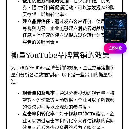
使用优惠券和限时促销
：
在视频中推广优惠
券
、
限时折扣等促销活动
，
可以激发观众的购
买欲望
，
增加转化率
。
建立品牌信任
：
通过发布客户评价
、
使用场景
等视频内容
，
企业能够建立消费者对品牌的信
任感
。
信任感的建立是促成观众转化为实际购
买者的关键因素
。
立即体验
衡量YouTube品牌营销的效果
为了确保YouTube品牌营销的效果
，
企业需要定期衡
量和分析各项数据指标
。
以下是一些常用的衡量标
准
：
观看量和互动率
：
通过分析视频的观看量
、按
讚數、
评论数等互动数据
，
企业可以了解视频
的受欢迎程度以及观众的参与度
。
点击率和转化率
：
对于视频中的CTA链接
，
企
业可以通过点击率和转化率来评估视频的实际
效果
，
看看多少观众最终成为了购买者
。