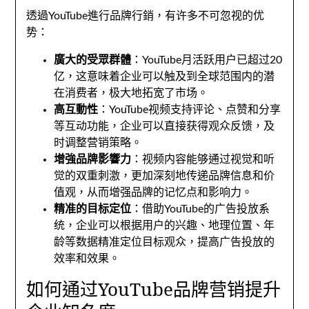
透過YouTube進行品牌行銷，
有许多不可忽视的优
势
：
廣大的受眾群體
：
YouTube月活跃用户已超过20
亿
，
这意味着企业可以触及到全球范围内的潜
在消费者
，
极大地拓宽了市场
。
高互動性
：
YouTube视频支持评论
、
点赞和分享
等互动功能
，
企业可以直接获得观众反馈
，
及
时调整营销策略
。
增強品牌影響力
：
视频内容能够通过视觉和听
觉的双重刺激
，
更加深刻地传递品牌信息和价
值观
，
从而增强品牌的记忆点和影响力
。
精准的目标定位
：
借助YouTube的广告投放系
统
，
企业可以根据用户的兴趣
、
地理位置
、
年
龄等数据精准定位目标观众
，
提高广告投放的
效率和效果
。
如何通过YouTube品牌营销提升