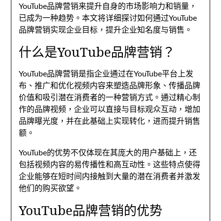
YouTube品牌营销来提升自身的市场影响力和销量
，
已成为一种趋势
。
本文将详细探讨如何通过YouTube
品牌营销实现企业目标
，
提升企业知名度与销售
。
什么是YouTube品牌营销？
YouTube品牌营销是指企业通过在YouTube平台上发
布
、
推广和优化视频内容来塑造品牌形象
、
传播品牌
价值和吸引潜在消费者的一种营销方式
。
通过精心制
作的品牌视频
，
企业可以直接与目标观众互动
，增加
品牌曝光度，
并在此基础上实现转化
，
进而提升销售
额
。
YouTube的优势不仅体现在其庞大的用户基础上
，
还
包括视频内容的易传播性和高互动性
。
这些特点使得
企业能够在短时间内接触到大量的潜在消费者并激发
他们的购买欲望
。
YouTube品牌营销的优势