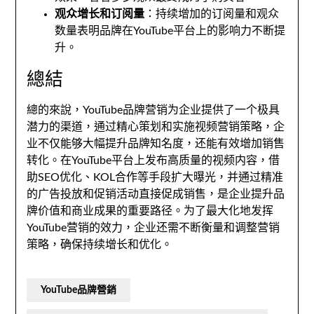
观众增长和订阅量
：
持续增加的订阅量和观众
数量表明品牌在YouTube平台上的影响力不断提
升
。
總結
總的來說，
YouTube品牌营销为企业提供了一个极具
潜力的渠道
，
通过精心策划和实施视频营销策略
，
企
业不仅能够大幅提升品牌知名度
，
还能有效增加销售
转化
。
在YouTube平台上发布高质量的视频内容
，
借
助SEO优化
、
KOL合作等手段扩大曝光
，
并通过精准
的广告投放和促销活动直接促成销售
，
是企业提升品
牌价值和商业成果的重要路径
。
为了最大化地发挥
YouTube营销的效力
，
企业还需不断衡量和调整营销
策略
，
确保持续增长和优化
。
YouTube品牌營銷