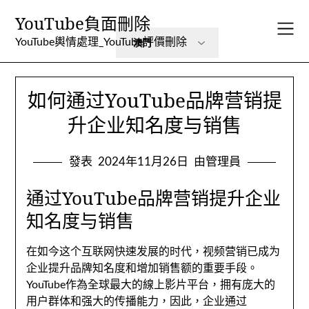
跳
YouTube負面刪除
到
內
YouTube輿情處理_YouTube評價刪除
容
如何通过YouTube品牌营销提
升企业知名度与销售
發表
2024年11月26日
由管理員
通过YouTube品牌营销提升企业
知名度与销售
在如今这个互联网快速发展的时代
，
视频营销已成为
企业提升品牌知名度和增加销售额的重要手段
。
YouTube作為全球最大的線上影片平台，
拥有庞大的
用户群体和强大的传播能力
，因此，
企业通过