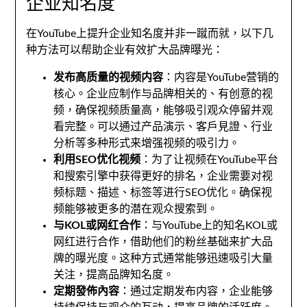
企业知名度
在YouTube上提升企业知名度并非一蹴而就
，
以下几
种方法可以帮助企业有效扩大品牌曝光
：
发布高质量的视频内容
：
内容是YouTube营销的
核心
。
企业应制作与品牌相关的
、
有创意的视
频
，
确保视频质量高
，
能够吸引观众停留并观
看完整
。
可以通过产品演示
、客戶見證、
行业
分析等多种形式来增强视频的吸引力
。
利用SEO优化视频
：
为了让视频在YouTube平台
和搜索引擎中获得更好的排名
，
企业需要对视
频标题
、描述、
标签等进行SEO优化
。
确保视
频能够被更多的潜在观众搜索到
。
与KOL或网红合作
：
与YouTube上的知名KOL或
网红进行合作
，
借助他们的粉丝基础来扩大品
牌的曝光度
。
这种方式通常能够迅速吸引大量
关注
，提高品牌知名度。
定期發佈內容
：
通过定期发布内容
，
企业能够