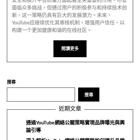
安全和提升平台质量方面起着至关重要的作用
。
尽管
面临众多挑战
，
但通过用户的积极参与和持续技术创
新
，
这一策略仍具有巨大的发展潜力
。未來，
YouTube应继续优化其审核机制
，
增强用户信任
，
以
构建一个更加健康和谐的在线社区
。
閱讀更多
搜尋
搜尋
近期文章
通過YouTube網絡公關策略實現品牌曝光與輿
論引導