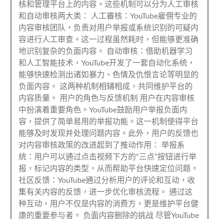
核和管理平台上的内容
。
这些机制可以分为人工审核
和自动审核两大类
： 人工審核：
YouTube雇佣专业的
内容审核团队
，
负责对用户举报或系统识别的可疑内
容进行人工审查
。
这一过程虽然耗时
，
但能够更准确
地识别复杂的负面内容
。
自动审核
：
借助机器学习
和人工智能技术
，
YouTube开发了一套自动化系统
，
能够快速检测出诸如暴力
、
色情及仇恨言论等明显的
负面内容
。
这两种机制相辅相成
，
共同维护平台的
内容质量
。
用户的角色与反馈机制 用户在内容审核
中扮演着重要角色
。
YouTube鼓励用户举报负面内
容
，
提供了简单易用的举报功能
。
这一机制使得平台
能够及时发现并处理问题内容
。此外，
用户的反馈也
对内容审核政策的改进起到了推动作用
：
举报系
统
：
用户可以通过点击视频下方的“三点”按钮进行举
报
，
标记内容的类型
，
从而帮助平台快速定位问题
。
社区反馈
：
YouTube通过分析用户的评论和互动
，
收
集有关内容的反馈
，
进一步优化审核流程
。
通过这
种互动
，
用户不仅是内容的消费方
，
更是维护平台健
康的重要参与者
。
负面内容删除的挑战 尽管YouTube