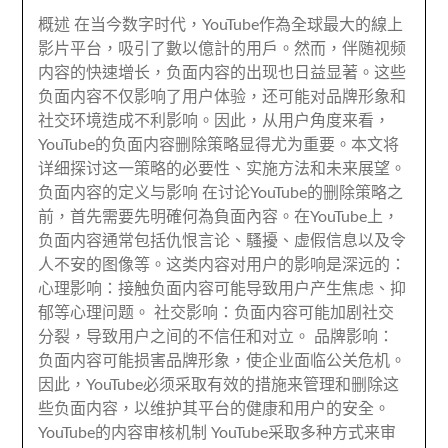
概述 在当今数字时代
，YouTube作為全球最大的線上
影片平台，吸引了數以億計的用戶。然而，
伴随视频
内容的快速增长
，
负面内容的出现也日益显著
。
这些
负面内容不仅影响了用户体验
，
还可能对品牌形象和
社交环境造成不利影响
。因此，
从用户角度来看
，
YouTube的负面内容删除策略显得尤为重要
。
本文将
详细探讨这一策略的必要性
、
实施方法和未来展望
。
负面内容的定义与影响 在讨论YouTube的删除策略之
前
，首先需要先明確何為負面內容。在YouTube上，
负面内容通常包括仇恨言论
、騷擾、
虚假信息以及令
人不安的图像等
。
这类内容对用户的影响是深远的
：
心理影响
：
接触负面内容可能导致用户产生焦虑
、
抑
郁等心理问题
。
社交影响
：
负面内容可能加剧社交
分裂
，
导致用户之间的不信任和对立
。
品牌影响
：
负面内容可能损害品牌形象
，
使企业面临公关危机
。
因此，
YouTube必须采取有效的措施来管理和删除这
些负面内容
，
以维护其平台的健康和用户的安全
。
YouTube的内容审核机制 YouTube采取多种方式来审