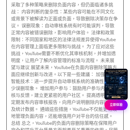
采取了多种策略来删除负面内容
，
但仍面临诸多挑
战
：
内容判断的复杂性
：
某些内容可能在不同文化
或背景下被解读为正面或负面
，
导致删除决策存在争
议
。
误删现象
：
自动审核系统有时可能误判
，
导致
正常内容被错误删除
，
影响用户体验
。
法律和政策
限制
：
不同国家和地区的法律法规差异使得YouTube
在内容管理上面临更多限制与挑战
。
为了应对这些
挑战
，
YouTube需要不断优化其审核机制
，
并增加透
明度
，
让用户了解内容管理的标准与流程
。
未来展
望与建议 展望未来
，
YouTube在负面内容删除策略方
面应继续创新与改进
。以下是一些建議：
加强人工
智能技术
：
进一步提升自动审核系统的准确性
，
以减
少误删现象
。
增加用户参与
：
鼓励用户参与内容审
核与反馈
，
建立更紧密的用户社区
。
提高透明度
：
定期发布内容审核报告
，
向用户说明删除内容的原因
立即体验
及统计数据
。 通過這些措施，
YouTube不仅能更有效
地管理负面内容
，
还能增强用户对平台的信任感
。
总结 总之
，
YouTube的负面内容删除策略在保障用户