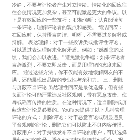
冷静，
不要与评论者产生对立情绪
。
情绪化的回应往
往会使情况更加复杂
，
甚至可能激起更大的争议
。
以
下是有效回应的一些技巧
：
积极倾听
：
认真阅读每
一条评论
，
理解评论者的观点和感受
。
简洁回应
：
在回应时
，
保持语言简洁
、
明晰
，
不需要过多解释或
辩解
。
表达理解
：
对于一些投诉类或批评性评论
，
可以通过表达理解来化解矛盾
。例如：
“感谢您的反
馈
，
我们会加以改进
。
” 避免激化争端
：
如果评论者
言辞激烈
，
不要立即反击
，
而是用理智的态度来回
应
。 通过这些方法，
你不仅能有效地缓解网友的不
满
，
还能展现出品牌的专业性与亲和力
。 三、
删除
与屏蔽不当评论 虽然理性回应是最优选择
，
但有些
负面评论可能严重违反社区规则
，
带有恶意攻击
、
侮
辱或谣言传播的性质
。在这种情况下，
适当删除或屏
蔽这些评论是必要的
。
YouTube提供了以下几种管理
评论的方式
： 删除评论：
对于恶意言论或明显违反
平台规则的评论
，
删除它们可以防止不良内容传播
。
屏蔽用户：
对于持续发布不当评论的用户
，
可以选择