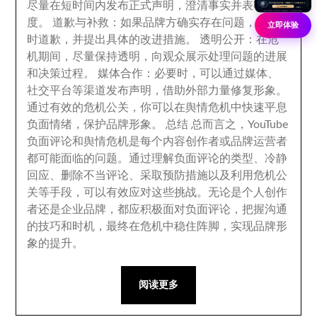
尽量在短时间内发布正式声明
，
澄清事实并表明态
度
。 道歉与补救：
如果品牌方确实存在问题
，
应及
立即体验
时道歉
，
并提出具体的改进措施
。
透明公开
：
在危
机期间
，
尽量保持透明
，
向观众展示处理问题的进展
和决策过程
。
媒体合作
：
必要时
，
可以通过媒体
、
社交平台等渠道发布声明
，
借助外部力量修复形象
。
通过有效的危机公关
，
你可以在舆情危机中快速平息
负面情绪
，保护品牌形象。
总结 总而言之
，
YouTube
负面评论和舆情危机是每个内容创作者或品牌运营者
都可能面临的问题
。
通过理解负面评论的类型
、冷静
回应、删除不当评论、
采取预防措施以及利用危机公
关等手段
，
可以有效应对这些挑战
。无论是个人创作
者还是企业品牌，
都应积极面对负面评论
，
把握沟通
的技巧和时机
，
最终在危机中稳住阵脚
，
实现品牌形
象的提升
。
阅读更多