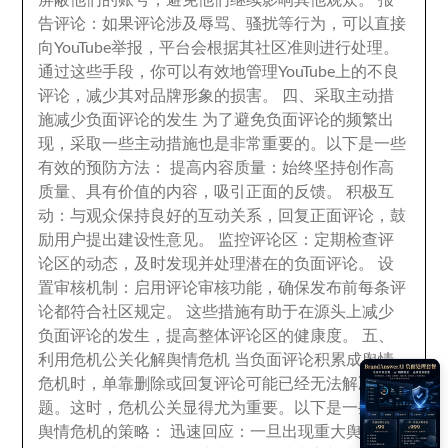
屏蔽他们的账号
，
避免他们继续影响其他观众
。
报
告评论
：
如果评论涉及辱骂
、
骚扰等行为
，
可以直接
向YouTube举报
，
平台会根据其社区准则进行处理
。
通过这些手段，
你可以有效地管理YouTube上的不良
评论
，
减少其对品牌形象的损害
。 四、
采取主动措
施减少负面评论的发生 为了避免负面评论的频繁出
现
，
采取一些主动措施也是非常重要的
。
以下是一些
有效的预防方法
： 提高内容质量：
始终坚持创作高
质量
、
具有价值的内容
，
吸引正面的反馈
。 积极互
动：
与观众保持良好的互动关系
，
回复正面评论
，
鼓
励用户提出建设性意见
。
监控评论区
：
定期检查评
论区的动态
，
及时发现并处理潜在的负面评论
。
设
置审核机制
：
启用评论审核功能
，
确保发布前每条评
论都符合社区规定
。
这些措施有助于在源头上减少
负面评论的发生
，
提高整体评论区的健康度
。 五、
利用危机公关化解舆情危机 当负面评论积累成舆情
危机时
，
单靠删除或回复评论可能已经无法解决问
题
。
这时
，
危机公关显得尤为重要
。
以下是一些应对
舆情危机的策略
： 迅速回应：
一旦出现重大舆情
，