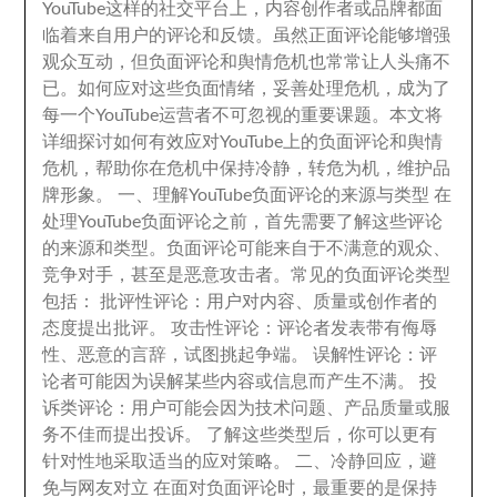
YouTube这样的社交平台上
，
内容创作者或品牌都面
临着来自用户的评论和反馈
。
虽然正面评论能够增强
观众互动
，
但负面评论和舆情危机也常常让人头痛不
已
。
如何应对这些负面情绪
，
妥善处理危机
，
成为了
每一个YouTube运营者不可忽视的重要课题
。
本文将
详细探讨如何有效应对YouTube上的负面评论和舆情
危机
，
帮助你在危机中保持冷静
，
转危为机
，维护品
牌形象。 一、
理解YouTube负面评论的来源与类型 在
处理YouTube负面评论之前
，
首先需要了解这些评论
的来源和类型
。
负面评论可能来自于不满意的观众
、
竞争对手
，
甚至是恶意攻击者
。
常见的负面评论类型
包括
：
批评性评论
：
用户对内容
、
质量或创作者的
态度提出批评
。
攻击性评论
：
评论者发表带有侮辱
性
、
恶意的言辞
，
试图挑起争端
。
误解性评论
：
评
论者可能因为误解某些内容或信息而产生不满
。
投
诉类评论
：
用户可能会因为技术问题
、
产品质量或服
务不佳而提出投诉
。
了解这些类型后
，
你可以更有
针对性地采取适当的应对策略
。 二、冷静回应，
避
免与网友对立 在面对负面评论时
，最重要的是保持