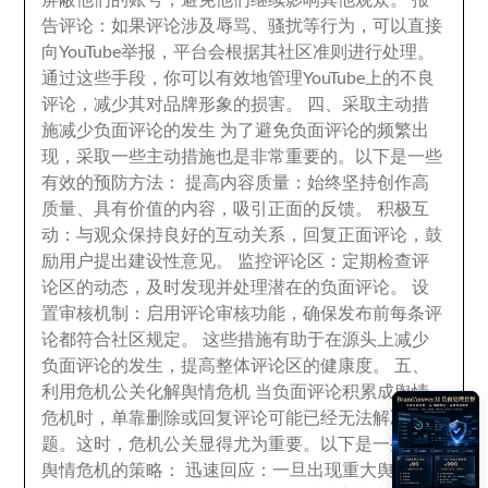
屏蔽他们的账号
，
避免他们继续影响其他观众
。
报
告评论
：
如果评论涉及辱骂
、
骚扰等行为
，
可以直接
向YouTube举报
，
平台会根据其社区准则进行处理
。
通过这些手段
，
你可以有效地管理YouTube上的不良
评论
，
减少其对品牌形象的损害
。
四
、
采取主动措
施减少负面评论的发生 为了避免负面评论的频繁出
现
，
采取一些主动措施也是非常重要的
。
以下是一些
有效的预防方法
：
提高内容质量
：
始终坚持创作高
质量
、
具有价值的内容
，
吸引正面的反馈
。
积极互
动
：
与观众保持良好的互动关系
，
回复正面评论
，
鼓
励用户提出建设性意见
。
监控评论区
：
定期检查评
论区的动态
，
及时发现并处理潜在的负面评论
。
设
置审核机制
：
启用评论审核功能
，
确保发布前每条评
论都符合社区规定
。
这些措施有助于在源头上减少
负面评论的发生
，
提高整体评论区的健康度
。
五
、
利用危机公关化解舆情危机 当负面评论积累成舆情
危机时
，
单靠删除或回复评论可能已经无法解决问
题
。
这时
，
危机公关显得尤为重要
。
以下是一些应对
舆情危机的策略
：
迅速回应
：
一旦出现重大舆情
，