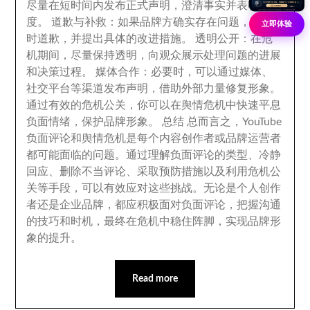
尽量在短时间内发布正式声明
，
澄清事实并表明态
度
。
道歉与补救
：
如果品牌方确实存在问题
，
应及
立即体验
时道歉
，
并提出具体的改进措施
。
透明公开
：
在危
机期间
，
尽量保持透明
，
向观众展示处理问题的进展
和决策过程
。
媒体合作
：
必要时
，
可以通过媒体
、
社交平台等渠道发布声明
，
借助外部力量修复形象
。
通过有效的危机公关
，
你可以在舆情危机中快速平息
负面情绪
，
保护品牌形象
。
总结 总而言之
，
YouTube
负面评论和舆情危机是每个内容创作者或品牌运营者
都可能面临的问题
。
通过理解负面评论的类型
、
冷静
回应
、
删除不当评论
、
采取预防措施以及利用危机公
关等手段
，
可以有效应对这些挑战
。
无论是个人创作
者还是企业品牌
，
都应积极面对负面评论
，
把握沟通
的技巧和时机
，
最终在危机中稳住阵脚
，
实现品牌形
象的提升
。
Read more