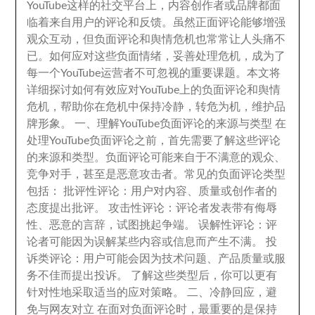
YouTube这样的社交平台上
，
内容创作者或品牌都面
临着来自用户的评论和反馈
。
虽然正面评论能够增强
观众互动
，
但负面评论和舆情危机也常常让人头痛不
已
。
如何应对这些负面情绪
，
妥善处理危机
，
成为了
每一个YouTube运营者不可忽视的重要课题
。
本文将
详细探讨如何有效应对YouTube上的负面评论和舆情
危机
，
帮助你在危机中保持冷静
，
转危为机
，
维护品
牌形象
。
一
、
理解YouTube负面评论的来源与类型 在
处理YouTube负面评论之前
，
首先需要了解这些评论
的来源和类型
。
负面评论可能来自于不满意的观众
、
竞争对手
，
甚至是恶意攻击者
。
常见的负面评论类型
包括
：
批评性评论
：
用户对内容
、
质量或创作者的
态度提出批评
。
攻击性评论
：
评论者发表带有侮辱
性
、
恶意的言辞
，
试图挑起争端
。
误解性评论
：
评
论者可能因为误解某些内容或信息而产生不满
。
投
诉类评论
：
用户可能会因为技术问题
、
产品质量或服
务不佳而提出投诉
。
了解这些类型后
，
你可以更有
针对性地采取适当的应对策略
。
二
、
冷静回应
，
避
免与网友对立 在面对负面评论时
，
最重要的是保持