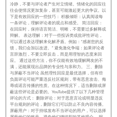
冷静
，
不要与评论者产生对立情绪
。
情绪化的回应往
往会使情况更加复杂
，
甚至可能激起更大的争议
。
以
下是有效回应的一些技巧
：
积极倾听
：
认真阅读每
一条评论
，
理解评论者的观点和感受
。
简洁回应
：
在回应时
，
保持语言简洁
、
明晰
，
不需要过多解释或
辩解
。
表达理解
：
对于一些投诉类或批评性评论
，
可以通过表达理解来化解矛盾
。
例如
：
“感谢您的反
馈
，
我们会加以改进
。
” 避免激化争端
：
如果评论者
言辞激烈
，
不要立即反击
，
而是用理智的态度来回
应
。
通过这些方法
，
你不仅能有效地缓解网友的不
满
，
还能展现出品牌的专业性与亲和力
。
三
、
删除
与屏蔽不当评论 虽然理性回应是最优选择
，
但有些
负面评论可能严重违反社区规则
，
带有恶意攻击
、
侮
辱或谣言传播的性质
。
在这种情况下
，
适当删除或屏
蔽这些评论是必要的
。
YouTube提供了以下几种管理
评论的方式
：
删除评论
：
对于恶意言论或明显违反
平台规则的评论
，
删除它们可以防止不良内容传播
。
屏蔽用户
：
对于持续发布不当评论的用户
，
可以选择