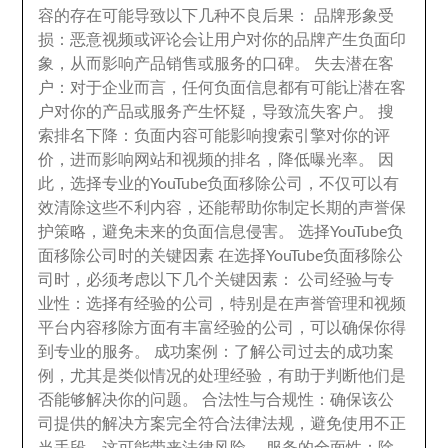
容的存在可能导致以下几种不良后果
：
品牌形象受
损
：
恶意视频或评论会让用户对你的品牌产生负面印
象
，
从而影响产品销售或服务的口碑
。
失去潜在客
户
：
对于企业而言
，
任何负面信息都有可能让潜在客
户对你的产品或服务产生怀疑
，
导致流失客户
。
搜
索排名下降
：
负面内容可能影响搜索引擎对你的评
价
，
进而影响网站和视频的排名
，
降低曝光率
。
因
此
，
选择专业的YouTube负面移除公司
，
不仅可以有
效清除这些不利内容
，
还能帮助你制定长期的声誉保
护策略
，
避免未来的负面信息侵害
。
选择YouTube负
面移除公司时的关键因素 在选择YouTube负面移除公
司时
，
必须考虑以下几个关键因素
：
公司经验与专
业性
：
选择有经验的公司
，
特别是在声誉管理和视频
平台内容移除方面有丰富经验的公司
，
可以确保你得
到专业的服务
。
成功案例
：
了解公司过去的成功案
例
，
尤其是类似情况的处理经验
，
有助于判断他们是
否能够解决你的问题
。
合法性与合规性
：
确保该公
司提供的解决方案完全符合法律法规
，
避免使用不正