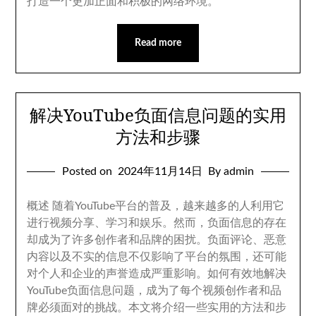
打造一个更加正面和积极的网络环境
。
Read more
解决YouTube负面信息问题的实用
方法和步骤
Posted on
2024
年11月14日
By admin
概述 随着YouTube平台的普及
，
越来越多的人利用它
进行视频分享
、
学习和娱乐
。
然而
，
负面信息的存在
却成为了许多创作者和品牌的困扰
。
负面评论
、
恶意
内容以及不实的信息不仅影响了平台的氛围
，
还可能
对个人和企业的声誉造成严重影响
。
如何有效地解决
YouTube负面信息问题
，
成为了每个视频创作者和品
牌必须面对的挑战
。
本文将介绍一些实用的方法和步