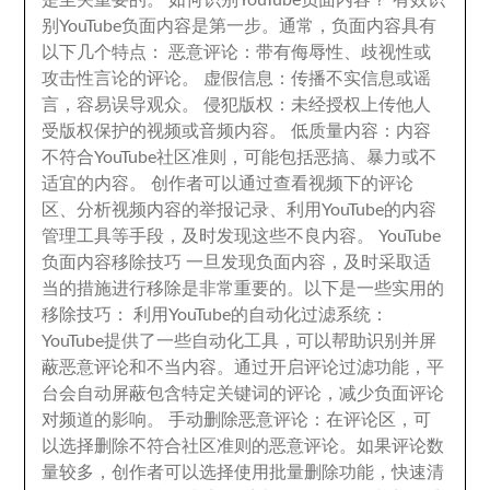
是至关重要的
。
如何识别YouTube负面内容？ 有效识
别YouTube负面内容是第一步
。
通常
，
负面内容具有
以下几个特点
：
恶意评论
：
带有侮辱性
、
歧视性或
攻击性言论的评论
。
虚假信息
：
传播不实信息或谣
言
，
容易误导观众
。
侵犯版权
：
未经授权上传他人
受版权保护的视频或音频内容
。
低质量内容
：
内容
不符合YouTube社区准则
，
可能包括恶搞
、
暴力或不
适宜的内容
。
创作者可以通过查看视频下的评论
区
、
分析视频内容的举报记录
、
利用YouTube的内容
管理工具等手段
，
及时发现这些不良内容
。
YouTube
负面内容移除技巧 一旦发现负面内容
，
及时采取适
当的措施进行移除是非常重要的
。
以下是一些实用的
移除技巧
：
利用YouTube的自动化过滤系统
：
YouTube提供了一些自动化工具
，
可以帮助识别并屏
蔽恶意评论和不当内容
。
通过开启评论过滤功能
，
平
台会自动屏蔽包含特定关键词的评论
，
减少负面评论
对频道的影响
。
手动删除恶意评论
：
在评论区
，
可
以选择删除不符合社区准则的恶意评论
。
如果评论数
量较多
，
创作者可以选择使用批量删除功能
，
快速清