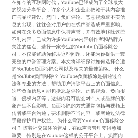
在如今的互联网时代
，
YouTube已经成为了全球最大
的视频分享平台
，
许多个人和企业都依赖于其内容推
广与品牌建设
。
然而
，
负面评论
、
恶意视频或不实信
息的出现
，
往往会对用户的在线声誉造成严重影响
。
如何在众多负面信息中保持声誉
，
并有效地移除这些
不利内容
，
已成为许多YouTube内容创作者和品牌方
关注的焦点
。
选择一家专业的YouTube负面移除公
司
，
不仅能帮助你解决这些问题
，
还能为你提供一套
完整的声誉管理方案
。
本文将详细探讨如何选择合适
的YouTube负面移除公司以及相关的最佳策略
。
什么
是YouTube负面移除？ YouTube负面移除是指通过合
法和专业的方法
，
帮助用户清除平台上的负面信息
。
这些负面信息可能包括恶意评论
、
虚假视频
、
负面报
道
、
侵权内容等
，
这些内容可能会对个人或品牌的形
象产生不良影响
。
负面移除的方式通常包括与视频上
传者或平台沟通
，
要求删除不当内容
，
或者通过法律
手段保护用户权益
。
为什么需要YouTube负面移除公
司？ 随着社交媒体的普及
，
在线声誉管理变得愈加
重要
，
特别是在YouTube这样的公开平台上
。
负面内