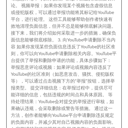
论
。
视频举报
：
如果你发现某个视频包含虚假信息
或侵犯版权
，
可以通过举报功能将其标记给YouTube
平台
，
进行处理
。
这些工具能够帮助创作者快速有
效地清理负面信息
，
但并不总是能够彻底解决问题
。
接下来
，
我们将介绍如何采取进一步的措施
，
确保负
面信息能够彻底移除
。 3.
向YouTube申请删除不当内
容 如果你发现某些负面信息违反了YouTube的社区准
则
，
你可以向YouTube申请删除相关内容
。
YouTube平
台提供了举报和删除申请的功能
，
具体步骤如下
：
举报恶意评论或视频
：
如果评论或视频内容违反了
YouTube的社区准则（如恶意攻击
、
骚扰
、
侵犯版权
等）
，
可以通过点击视频下方的“举报”按钮
，
选择举
报类型
。
提交详细信息
：
在举报过程中
，
提供尽可
能详细的信息
，
包括违规的时间点和具体原因
。
等
待处理结果
：
YouTube会对提交的举报进行审核
，
如
果确认违规
，
会采取删除或警告等措施
。
通过这一
方法
，
创作者能够向YouTube平台申请删除违反规定
的负面内容
，
并减少其对自己视频内容的负面影响
。