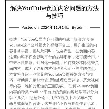
解决YouTube负面内容问题的方法
与技巧
Posted on
2024
年11月14日
By admin
概述
：
YouTube负面内容问题的挑战与解决方法 在
YouTube这个全球最大的视频平台上
，
用户生成的内
容非常丰富
，
但与此同时
，
也会产生一些负面内容
，
这些内容不仅会影响平台的品牌形象
，
还可能给用户
带来不良影响
。
针对这一问题
，
如何有效移除这些负
面内容
，
成为了许多内容创作者和企业关注的焦点
。
本文将介绍一些常见的YouTube负面移除方法与技
巧
，
帮助用户更好地管理和处理负面评论
、
恶意视频
等内容
，
维护其频道的正面形象
。
理解YouTube负面
内容的种类 YouTube平台上的负面内容通常可以分为
以下几类
：
恶意评论
：
用户在视频下方发布不实
、
恶毒或侮辱性言论
，
这些评论不仅有损创作者形象
，