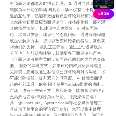
有负面评论都能及时得到处理
。 3.
通过与观众互动
缓解负面评论的影响 与观众互动不仅有助于提升频
立即体验
道的互动率
，
还能有效缓解负面评论对视频的影响
。
当您能够积极回应负面评论时
，
往往能化解一部分观
众的负面情绪
。
以建设性态度回复
：
针对负面评
论
，
尽量以友善
、
建设性的态度回应
。
通过解释问题
或提供解决方案
，
您可以改变评论者的看法
，
甚至获
得他们的支持
。
鼓励正面评论
：
通过主动邀请观众
分享他们的想法和体验
，
鼓励更多正面评论的产生
。
当正面评论占据主导时
，
负面评论的影响力自然会降
低
。
有效的沟通方式
：
如果评论内容涉及误解或意
见冲突
，
您可以通过私信或公开评论与对方沟通
，
尽
可能消除误解
，
提升双方的满意度
。 4.
移除负面评
论的外部工具与服务 除了使用YouTube提供的功能
，
市场上也有一些第三方工具和服务
，
能够帮助创作者
更高效地管理和移除负面评论
。
社交媒体管理工
具
：
像Hootsuite
、
Sprout Social等社交媒体管理工
具提供了跨平台的评论管理功能
，
您可以集中处理
YouTube视频下的评论
，
及时删除不当内容
。
评论监