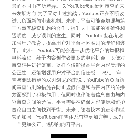
景的不同而有所差异
。 5.
YouTube负面新闻审查的未
来发展方向 为了应对上述挑战
，
YouTube正在不断改
进其负面新闻审查机制
。
未来
，
平台可能会加强与第
三方事实核查机构的合作
，
提升人工智能的准确性和
透明度
，
减少误判的发生
。
同时
，
YouTube也在考虑
加强用户教育
，
提高用户对平台社区准则的理解和遵
守
。
此外
，
YouTube可能会进一步优化平台的举报和
申诉流程
，
给予内容创作者更多的申诉机会
，
以便对
审查结果进行复审
。
这样不仅能提高平台内容管理的
公正性
，
还能增强用户对平台的信任感
。
总结
：
审
查与删除措施的双刃剑 总的来说
，
YouTube的负面新
闻审查与删除措施在防止虚假信息和有害内容的传播
方面起到了积极作用
，
但同时也伴随着信息自由与内
容审查之间的矛盾
。
平台需要在确保内容健康和维护
言论自由之间找到平衡
。
未来
，
随着技术的进步和监
管的加强
，
YouTube的审查体系有望更加完善
，
成为
一个更加公正
、
透明的内容平台
。