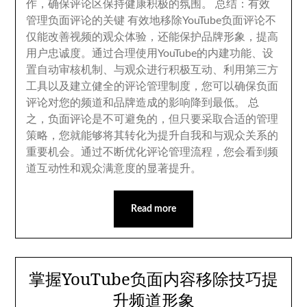
作
，
确保评论区保持健康积极的氛围
。
总结
：
有效
管理负面评论的关键 有效地移除YouTube负面评论不
仅能改善视频的观众体验
，
还能保护品牌形象
，
提高
用户忠诚度
。
通过合理使用YouTube的内建功能
、
设
置自动审核机制
、
与观众进行积极互动
、
利用第三方
工具以及建立健全的评论管理制度
，
您可以确保负面
评论对您的频道和品牌造成的影响降到最低
。
总
之
，
负面评论是不可避免的
，
但只要采取合适的管理
策略
，
您就能够将其转化为提升自我和与观众关系的
重要机会
。
通过不断优化评论管理流程
，
您会看到频
道互动性和观众满意度的显著提升
。
Read more
掌握YouTube负面内容移除技巧提
升频道形象