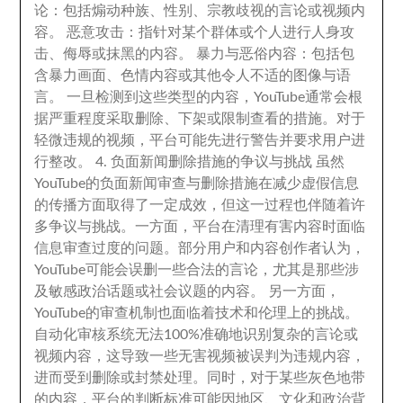
论
：
包括煽动种族
、
性别
、
宗教歧视的言论或视频内
容
。
恶意攻击
：
指针对某个群体或个人进行人身攻
击
、
侮辱或抹黑的内容
。
暴力与恶俗内容
：
包括包
含暴力画面
、
色情内容或其他令人不适的图像与语
言
。
一旦检测到这些类型的内容
，
YouTube通常会根
据严重程度采取删除
、
下架或限制查看的措施
。
对于
轻微违规的视频
，
平台可能先进行警告并要求用户进
行整改
。 4.
负面新闻删除措施的争议与挑战 虽然
YouTube的负面新闻审查与删除措施在减少虚假信息
的传播方面取得了一定成效
，
但这一过程也伴随着许
多争议与挑战
。
一方面
，
平台在清理有害内容时面临
信息审查过度的问题
。
部分用户和内容创作者认为
，
YouTube可能会误删一些合法的言论
，
尤其是那些涉
及敏感政治话题或社会议题的内容
。
另一方面
，
YouTube的审查机制也面临着技术和伦理上的挑战
。
自动化审核系统无法100%准确地识别复杂的言论或
视频内容
，
这导致一些无害视频被误判为违规内容
，
进而受到删除或封禁处理
。
同时
，
对于某些灰色地带
的内容
，
平台的判断标准可能因地区
、
文化和政治背