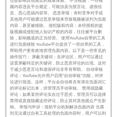
也会影响其他观众的观看体验
。
不当视频
：
一些视
频内容违反平台规定
，
可能涉及仇恨言论
、
虚假信
息
、
恶心恶搞内容等
。
恶意举报
：
有时竞争对手或
其他用户可能通过恶意举报来导致视频被误判为负面
内容
，
甚至被移除
。
侵犯版权内容
：
未经授权的盗
版视频或侵犯他人知识产权的内容
，
往往被平台删
除
，
影响频道的正当经营
。
使用YouTube自带的工具
进行负面移除 YouTube平台提供了一些自带的工具
，
帮助用户更有效地管理负面内容
。
以下是一些常见的
操作技巧
：
屏蔽关键词
：
在评论区
，
用户可以通过
设置屏蔽特定的关键词
，
防止恶意评论的出现
。
这对
于减少恶意言论和虚假评论非常有帮助
。
自动审核
评论
：
YouTube允许用户启用“自动审核”功能
，
对评
论进行筛选
。
这样
，
平台会自动将含有潜在负面词汇
的评论标记出来
，
供管理员手动审核
。
禁用或隐藏
评论
：
如果某些评论实在过于恶劣
，
管理员可以选择
禁用或直接隐藏这些评论
，
防止其对其他观众产生影
响
。
举报与申诉
：
借助平台机制解决负面内容 当遇
到无法通过自有工具处理的负面内容时
，
用户可以利