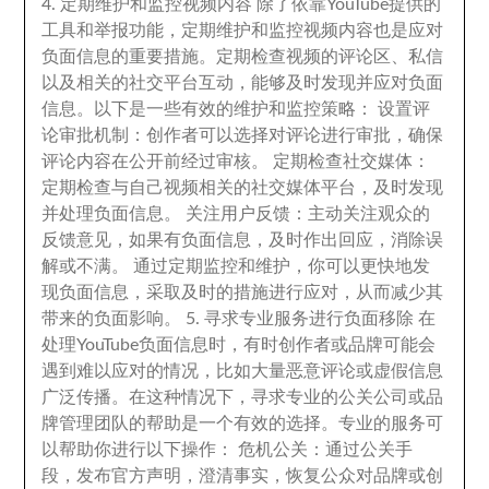
4.
定期维护和监控视频内容 除了依靠YouTube提供的
工具和举报功能
，
定期维护和监控视频内容也是应对
负面信息的重要措施
。
定期检查视频的评论区
、
私信
以及相关的社交平台互动
，
能够及时发现并应对负面
信息
。
以下是一些有效的维护和监控策略
：
设置评
论审批机制
：
创作者可以选择对评论进行审批
，
确保
评论内容在公开前经过审核
。
定期检查社交媒体
：
定期检查与自己视频相关的社交媒体平台
，
及时发现
并处理负面信息
。
关注用户反馈
：
主动关注观众的
反馈意见
，
如果有负面信息
，
及时作出回应
，
消除误
解或不满
。
通过定期监控和维护
，
你可以更快地发
现负面信息
，
采取及时的措施进行应对
，
从而减少其
带来的负面影响
。 5.
寻求专业服务进行负面移除 在
处理YouTube负面信息时
，
有时创作者或品牌可能会
遇到难以应对的情况
，
比如大量恶意评论或虚假信息
广泛传播
。
在这种情况下
，
寻求专业的公关公司或品
牌管理团队的帮助是一个有效的选择
。
专业的服务可
以帮助你进行以下操作
：
危机公关
：
通过公关手
段
，
发布官方声明
，
澄清事实
，
恢复公众对品牌或创