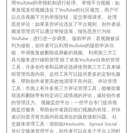
用YouTube的举报机制进行处理
。
举报不当视频
：
如
果发现某些视频违反了YouTube的社区规范
，
用户可
以点击视频下方的举报按钮
，
提交举报请求
。
处理
恶意评论
：
如果某些评论违反了平台规则
，
创作者或
频道管理员可以通过举报选项
，
报告恶意行为给
YouTube
，
进行进一步调查
。
版权申诉
：
若视频被误
判为侵权
，
创作者可以利用YouTube的版权申诉功
能
，
申请恢复被删除或屏蔽的视频
。
利用第三方工
具与服务进行辅助管理 除了依靠YouTube自身的管理
工具
，
许多创作者和品牌还选择使用第三方工具来辅
助管理负面内容
。
这些工具可以提供更多的定制化服
务
，
帮助创作者更高效地清理不良内容
。
评论管理
工具
：
市面上有许多第三方评论管理工具
，
能够批量
筛选和删除带有特定词汇或情感的评论
，
减轻创作者
的管理压力
。
视频监控平台
：
一些平台专门提供视
频监控服务
，
帮助创作者跟踪他们视频的表现
，
并快
速识别是否有负面内容或潜在的版权侵权问题
。
社
交媒体管理工具
：
借助如Hootsuite
、
Sprout Social
等社交媒体管理平台
，
创作者可以在多个平台上同时