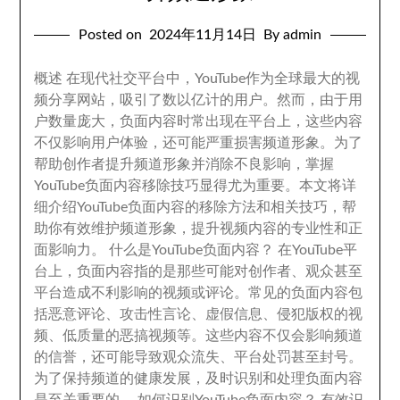
Posted on
2024
年11月14日
By admin
概述 在现代社交平台中
，
YouTube作为全球最大的视
频分享网站
，
吸引了数以亿计的用户
。
然而
，
由于用
户数量庞大
，
负面内容时常出现在平台上
，
这些内容
不仅影响用户体验
，
还可能严重损害频道形象
。
为了
帮助创作者提升频道形象并消除不良影响
，
掌握
YouTube负面内容移除技巧显得尤为重要
。
本文将详
细介绍YouTube负面内容的移除方法和相关技巧
，
帮
助你有效维护频道形象
，
提升视频内容的专业性和正
面影响力
。
什么是YouTube负面内容？ 在YouTube平
台上
，
负面内容指的是那些可能对创作者
、
观众甚至
平台造成不利影响的视频或评论
。
常见的负面内容包
括恶意评论
、
攻击性言论
、
虚假信息
、
侵犯版权的视
频
、
低质量的恶搞视频等
。
这些内容不仅会影响频道
的信誉
，
还可能导致观众流失
、
平台处罚甚至封号
。
为了保持频道的健康发展
，
及时识别和处理负面内容