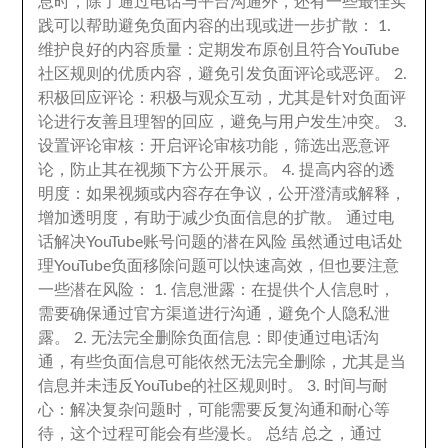
息时
，
除了通过电话与平台沟通外
，
还有一些最佳实
践可以帮助避免负面内容的出现或进一步扩散
： 1.
维护良好的内容质量
：
定期发布原创且符合YouTube
社区规则的优质内容
，
避免引发负面评论或恶评
。 2.
积极回应评论
：
积极与观众互动
，
尤其是针对负面评
论进行友善且理智的回应
，
避免与用户发生冲突
。 3.
设置评论审核
：
开启评论审核功能
，
筛选出恶意评
论
，
防止其在视频下方公开展示
。 4.
提高内容的透
明度
：
如果视频或内容存在争议
，
公开澄清或解释
，
增加透明度
，
有助于减少负面信息的扩散
。
通过电
话解决YouTube账号问题的潜在风险 虽然通过电话处
理YouTube负面移除问题可以快速高效
，
但也要注意
一些潜在风险
： 1.
信息泄露
：
在提供个人信息时
，
需要确保通过官方渠道进行沟通
，
避免个人隐私泄
露
。 2.
无法完全删除负面信息
：
即使通过电话沟
通
，
有些负面信息可能依然无法完全删除
，
尤其是当
信息并未违反YouTube的社区规则时
。 3.
时间与耐
心
：
解决复杂问题时
，
可能需要反复沟通和耐心等
待
，
这个过程可能会有些漫长
。
总结 总之
，
通过