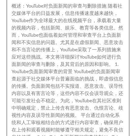
概述
：
YouTube对负面新闻的审查与删除措施 随着社
交媒体平台的日益发展
，
信息传播速度越来越快
，
YouTube作为全球最大的在线视频平台
，
承载着大量
的视频内容
，
包括新闻
、
娱乐
、
教育等各类信息
。
然
而
，
YouTube也面临着如何管理和审查平台上负面新
闻和不实信息的问题
。
尤其是在虚假新闻
、
恶意攻击
和不当言论的传播上
，
YouTube采取了一系列措施来
应对这些挑战
。
本文将详细探讨YouTube如何进行负
面新闻的审查与删除
，
及其背后的原因和影响
。 1.
YouTube负面新闻审查的背景 YouTube的负面新闻审
查起源于社交媒体平台普遍面临的挑战
，
即虚假信息
的传播
。
负面新闻包括不实报道
、
恶意攻击
、
误导性
内容以及有害言论等
，
这些内容不仅会误导观众
，
还
可能引发社会不稳定
。
为此
，
YouTube在其社区准则
中明确规定
，
禁止上传含有恶意攻击
、
仇恨言论
、
歧
视性内容及误导性新闻的视频
。
平台通过自动化系
统和人工审核相结合的方式进行内容审查
，
确保用户
在上传和观看视频时能够遵守相关规定
，
避免不良信