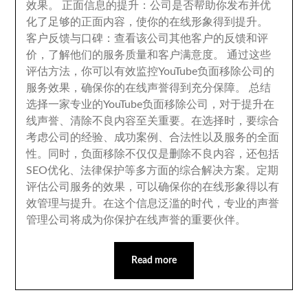
效果
。
正面信息的提升
：
公司是否帮助你发布并优
化了足够的正面内容
，
使你的在线形象得到提升
。
客户反馈与口碑
：
查看该公司其他客户的反馈和评
价
，
了解他们的服务质量和客户满意度
。
通过这些
评估方法
，
你可以有效监控YouTube负面移除公司的
服务效果
，
确保你的在线声誉得到充分保障
。
总结
选择一家专业的YouTube负面移除公司
，
对于提升在
线声誉
、
清除不良内容至关重要
。
在选择时
，
要综合
考虑公司的经验
、
成功案例
、
合法性以及服务的全面
性
。
同时
，
负面移除不仅仅是删除不良内容
，
还包括
SEO优化
、
法律保护等多方面的综合解决方案
。
定期
评估公司服务的效果
，
可以确保你的在线形象得以有
效管理与提升
。
在这个信息泛滥的时代
，
专业的声誉
管理公司将成为你保护在线声誉的重要伙伴
。
Read more