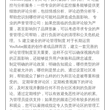
控与分析服务
：
一些专业的评论监控服务能够提供更
细致的评论分析
，
包括情感分析
、
评论趋势分析等
，
帮助您识别哪些评论可能对品牌造成负面影响
。
专
业的声誉管理公司
：
如果您面临的负面评论较为严
重
，
甚至影响到了品牌形象
，
可以考虑寻求专业的声
誉管理公司帮助
，
进行负面评论的清理和公关危机处
理
。 5.
建立健全的评论管理制度 对于长期运营
YouTube频道的创作者或品牌而言
，
建立一套完善的
评论管理制度至关重要
。
这样不仅可以确保视频内容
的正面影响
，
还能够提升用户体验和品牌忠诚度
。
制定明确的评论政策
：
明确告知观众
，
哪些类型的评
论是被允许的
，
哪些则是禁止的
。
通过设置社区准
则
，
帮助观众了解什么样的行为和言论是被尊重和接
受的
。
定期审查评论区
：
定期检查视频下的评论
区
，
及时发现并删除任何不符合社区准则的负面评
论
。
通过定期维护
，
可以有效避免恶性评论的积累
。
为管理员提供支持
：
如果您的频道已经有较多的粉丝
和观众
，
您可以雇佣或指定专人负责评论区的管理工