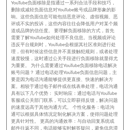
YouTube负面移除是指通过一系列合法手段和技巧
，
删除或减轻负面信息对YouTube账号或品牌形象的影
响
。
这些负面信息可能包括恶意评论
、
虚假视频
、
恶
评或不实的投诉
，
这些内容往往会降低用户对某个频
道或品牌的信任度
。
要理解负面移除的方式
，
首先
需要了解YouTube如何处理不良信息
。
当视频或评论
违反平台规则时
，
YouTube会根据其社区准则进行处
理
，
但有时候这些信息并不直接触犯规则
，
或者处理
速度较慢
，
这时通过公关手段进行负面移除就显得尤
为重要
。
为什么需要通过YouTube负面移除电话解决
账号问题？ 通过电话处理YouTube负面信息问题
，
主
要是因为电话沟通能够提供更直接
、
快速的解决方
案
。
相较于通过电子邮件或在线表单处理
，
电话沟通
具有以下几个优势
：
实时响应
：
通过电话与YouTube
客服或公关部门联系
，
可以立即获得反馈
，
解决问题
的速度远高于其他沟通方式
。
个性化服务
：
电话沟
通可以根据具体情况定制化解决方案
，
使得问题处理
更具针对性
。
更高的沟通效率
：
与自动回复系统或
邮件往返不同
，
电话能够实时解答疑问
，
避免信息滞