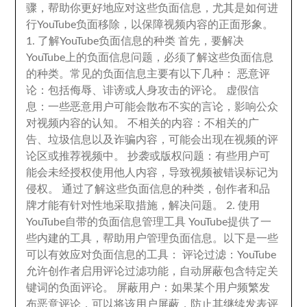
骤
，
帮助你更好地应对这些负面信息
，
尤其是如何进
行YouTube负面移除
，
以保障视频内容的正面形象
。
1.
了解YouTube负面信息的种类 首先
，
要解决
YouTube上的负面信息问题
，
必须了解这些负面信息
的种类
。
常见的负面信息主要有以下几种
：
恶意评
论
：
包括侮辱
、
诽谤或人身攻击的评论
。
虚假信
息
：
一些恶意用户可能会散布不实的言论
，
影响公众
对视频内容的认知
。
不相关的内容
：
不相关的广
告
、
垃圾信息以及诈骗内容
，
可能会出现在视频的评
论区或推荐视频中
。
抄袭或版权问题
：
有些用户可
能会未经授权使用他人内容
，
导致视频被错误标记为
侵权
。
通过了解这些负面信息的种类
，
创作者和品
牌才能有针对性地采取措施
，
解决问题
。 2.
使用
YouTube自带的负面信息管理工具 YouTube提供了一
些内建的工具
，
帮助用户管理负面信息
。
以下是一些
可以有效应对负面信息的工具
：
评论过滤
：
YouTube
允许创作者启用评论过滤功能
，
自动屏蔽包含特定关
键词的负面评论
。
屏蔽用户
：
如果某个用户频繁发
布恶意评论
，
可以将该用户屏蔽
，
防止其继续发表评