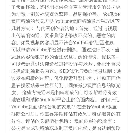
当手段
，
这可能带来法律风险
。
服务的全面性
：
除
了负面移除
，
选择能提供全面声誉管理服务的公司更
为理想
，
例如社交媒体监控
、
品牌保护等
。
YouTube
负面移除的常见方法 YouTube负面移除通常采取以下
几种方式
：
与内容创作者沟通
：
首先
，
通过与视频
上传者的沟通
，
要求删除或修改不实的
、
恶意的内
容
。
如果视频内容明显不符合YouTube的社区准则
，
可以申请YouTube平台进行删除
。
通过法律手段
：
当
恶意内容侵犯了你的合法权益
，
例如诽谤
、
侵权等
，
可以考虑通过法律途径进行投诉与起诉
，
要求平台采
取措施删除相关内容
。
SEO优化与负面信息压制
：
通
过发布积极的内容
，
优化搜索引擎排名
，
推动正面信
息在搜索结果中位居前列
，
间接减少负面信息的曝光
度
。
这些方法通常是相辅相成的
，
可以帮助你有效
地管理和清除YouTube平台上的负面内容
。
如何评估
YouTube负面移除公司的效果？ 在选择YouTube负面
移除公司后
，
你需要定期评估其效果
，
确保服务的有
效性
。
评估的关键指标包括
：
负面内容的移除率
：
公司是否成功移除或压制了负面内容
，
是否达到预期