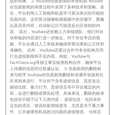
息的传播
。 2.
YouTube负面新闻的审查机制 YouTube
在负面新闻的审查过程中采用了多种技术和策略
。
首
先
，
平台利用人工智能和机器学习算法来识别可能的
负面内容
。
这些算法能够检测视频中的关键字
、
图像
以及语音内容
，
自动标记出可能违反社区准则的内
容
。
其次
，
YouTube还依赖人力审核团队
，
他们对自
动审核的内容进行进一步验证
。
对于存在争议的视
频
，
平台会通过人工审核来确保审查结果的公正性和
准确性
。
此外
，
YouTube还通过合作与专业机构共同
打击虚假新闻和不实内容
。
例如
，
YouTube与
FactCheck.org等独立事实核查机构合作
，
确保平台
上传播的信息经过权威认证
。 3.
负面新闻的删除标
准与程序 YouTube的负面新闻删除标准通常依据其社
区准则来进行
。
平台对于含有虚假信息
、
恶意攻击
、
煽动仇恨
、
暴力行为
、
恶俗语言等不符合规定的内
容
，
会进行删除或警告处理
。
具体来说
，
删除的标准
包括但不限于以下几类内容
：
虚假信息
：
包括未经
证实的谣言
、
错误的新闻报道等
，
尤其是关于重大事
件
、
公共健康危机或政治问题的虚假报道
。
仇恨言