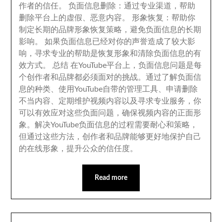
作者的信任
。
负面信息删除
：
通过专业渠道
，
帮助
删除平台上的虚假
、
恶意内容
。
形象恢复
：
帮助你
制定长期的品牌形象恢复策略
，
避免负面信息的长期
影响
。
如果负面信息已经对你的声誉造成了较大影
响
，
寻求专业的帮助是恢复形象和清除负面信息的有
效方式
。
总结 在YouTube平台上
，
负面信息问题是每
个创作者和品牌都必须面对的挑战
。
通过了解负面信
息的种类
、
使用YouTube自带的管理工具
、
申请删除
不当内容
、
定期维护视频内容以及寻求专业服务
，
你
可以有效应对这些负面问题
，
确保视频内容的正面形
象
。
解决YouTube负面信息的过程需要耐心和策略
，
但通过这些方法
，
创作者和品牌能够更好地保护自己
的在线形象
，
提升公众的信任度
。
Read more