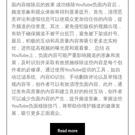
面内容移除后的效果 成功移除YouTube负面内容后
，
频道形象和观众体验将得到显著提升
。
首先
，
清理恶
意评论和虚假信息可以使观众更加信任你的内容
，
提
升频道的信誉度
。
其次
，
避免侵犯版权的视频出现
，
有助于确保频道不被平台惩罚
，
避免被下架或封号
。
最后
，
积极的互动和高质量内容将吸引更多忠实粉
丝
，
进而提高视频的曝光度和观看量
。
总结 在
YouTube上
，
负面内容可能严重影响频道的形象和发
展
，
及时识别并采取有效措施移除这些内容是每个创
作者的必修课
。
通过使用YouTube提供的工具
，
如自
动过滤系统
、
内容ID识别
、
手动删除评论以及举报违
规内容等
，
创作者可以有效清理负面内容
。
此外
，
通
过发布高质量的内容和建立良好的粉丝互动
，
创作者
可以减少负面内容的产生
，
提升频道形象
。
掌握这些
YouTube负面移除技巧
，
将帮助你维护频道的健康发
展
，
吸引更多正面观众
。
Read more