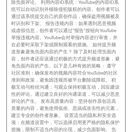
除负面评论
。
利用内容ID系统
：
YouTube的内容ID系
统可以自动识别并移除侵犯版权的内容
。
创作者可以
通过该系统提交自己的原创作品
，
确保盗用视频被及
时识别和下架
。
报告违规内容
：
如果遇到恶意视频
或虚假信息
，
创作者可以通过“报告”按钮向YouTube
举报违规内容
。
YouTube会对举报内容进行审查
，
并
在必要时采取下架或限制观看的措施
。
如何提升频
道形象避免负面内容的产生？ 除了及时处理负面内
容
，
创作者还应该通过积极的方式提升频道形象
，
避
免负面内容的产生
。
以下是几种有效的策略
：
遵守
社区准则
：
确保发布的视频内容符合YouTube的社区
准则和政策
，
避免因违规而被平台删除或降权
。
积
极互动与粉丝沟通
：
与观众保持积极互动
，
回应建设
性的评论
。
通过建立良好的沟通渠道
，
可以减少恶意
评论的产生
。
发布高质量内容
：
坚持创作原创且高
质量的内容
，
避免使用低俗
、
恶搞或攻击性的元素
，
建立专业的创作者形象
。
设置适当的隐私和安全选
项
：
在频道设置中
，
可以选择启用更严格的隐私保护
措施
，
限制不适当内容的出现
，
减少负面影响
。
负