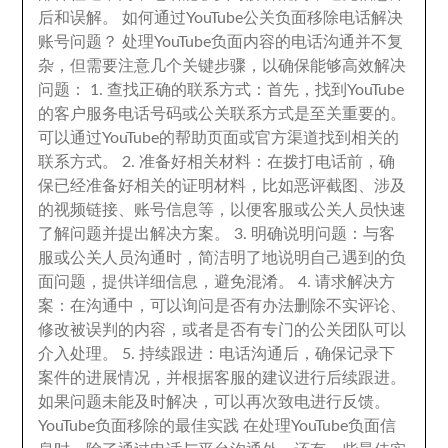
后和误解
。
如何通过YouTube公关负面移除电话解决
账号问题？ 处理YouTube负面内容的电话沟通并不复
杂
，
但需要注意几个关键步骤
，
以确保能够高效解决
问题
： 1.
查找正确的联系方式
：
首先
，
找到YouTube
的客户服务电话号码或公关联系方式是至关重要的
。
可以通过YouTube的帮助页面或官方渠道找到相关的
联系方式
。 2.
准备好相关材料
：
在拨打电话前
，
确
保已经准备好相关的证明材料
，
比如恶评截图
、
涉及
的视频链接
、
账号信息等
，
以便客服或公关人员快速
了解问题并提出解决方案
。 3.
明确说明问题
：
与客
服或公关人员沟通时
，
简洁明了地说明自己遇到的负
面问题
，
提供详细信息
，
避免混淆
。 4.
请求解决方
案
：
在沟通中
，
可以询问是否有办法删除不实评论
、
修改被误判的内容
，
或者是否有专门的公关团队可以
介入处理
。 5.
持续跟进
：
电话沟通后
，
确保记录下
案件的进展情况
，
并根据客服的建议进行后续跟进
。
如果问题未能及时解决
，
可以再次致电进行反馈
。
YouTube负面移除的最佳实践 在处理YouTube负面信