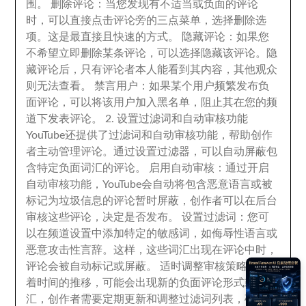
围
。
删除评论
：
当您发现有不适当或负面的评论
时
，
可以直接点击评论旁的三点菜单
，
选择删除选
项
。
这是最直接且快速的方式
。
隐藏评论
：
如果您
不希望立即删除某条评论
，
可以选择隐藏该评论
。
隐
藏评论后
，
只有评论者本人能看到其内容
，
其他观众
则无法查看
。
禁言用户
：
如果某个用户频繁发布负
面评论
，
可以将该用户加入黑名单
，
阻止其在您的频
道下发表评论
。 2.
设置过滤词和自动审核功能
YouTube还提供了过滤词和自动审核功能
，
帮助创作
者主动管理评论
。
通过设置过滤器
，
可以自动屏蔽包
含特定负面词汇的评论
。
启用自动审核
：
通过开启
自动审核功能
，
YouTube会自动将包含恶意语言或被
标记为垃圾信息的评论暂时屏蔽
，
创作者可以在后台
审核这些评论
，
决定是否发布
。
设置过滤词
：
您可
以在频道设置中添加特定的敏感词
，
如侮辱性语言或
恶意攻击性言辞
。
这样
，
这些词汇出现在评论中时
，
评论会被自动标记或屏蔽
。
适时调整审核策略
：
随
着时间的推移
，
可能会出现新的负面评论形式或词
汇
，
创作者需要定期更新和调整过滤词列表
，
确保所