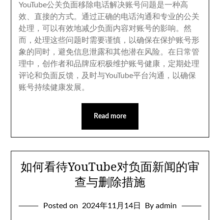
YouTube公关负面移除电话解决账号问题是一种高
效
、
直接的方式
。
通过正确的电话沟通和专业的公关
处理
，
可以有效地减少负面内容对账号的影响
。
然
而
，
处理这些问题时需要谨慎
，
以确保在保护账号形
象的同时
，
避免信息泄露和其他潜在风险
。
在日常管
理中
，
创作者和品牌应积极维护账号健康
，
定期处理
评论和负面反馈
，
及时与YouTube平台沟通
，
以确保
账号持续健康发展
。
Read more
如何看待YouTube对负面新闻的审
查与删除措施
Posted on
2024
年11月14日
By admin