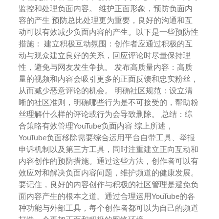
监控和处理负面内容
。
维护正面形象
，
预防负面内
容的产生 预防总比处理更为重要
，
良好的沟通和互
动可以有效减少负面内容的产生
。
以下是一些预防性
措施
：
建立积极互动氛围
：
创作者应通过积极的互
动与观众建立良好的关系
，
回应评论时尽量保持理
性
，
避免与网友发生争执
。
发布高质量内容
：
高质
量的视频和内容会吸引更多的正面反馈和忠实粉丝
，
从而减少恶意评论的机会
。
明确社区规范
：
设立清
晰的社区准则
，
明确哪些行为是不可接受的
，
帮助粉
丝理解什么样的评论或行为会导致删除
。
总结
：
综
合策略有效管理YouTube负面内容 综上所述
，
YouTube负面移除需要综合运用平台自带工具
、
举报
申诉机制以及第三方工具
，
同时注重建立正向互动和
内容创作的预防措施
。
通过这些方法
，
创作者可以有
效应对和解决负面内容问题
，
维护频道的健康发展
。
要记住
，
良好的内容创作与积极的社区管理是避免负
面内容产生的根本之道
。
通过合理运用YouTube的各
种功能与外部工具
，
每个创作者都可以为自己的频道