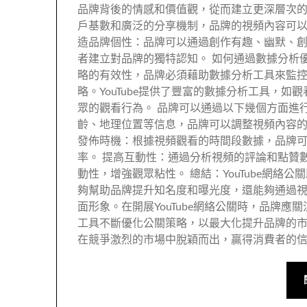
品牌背後的情感和價值觀，從而建立更深層次的情
戶基數和廣泛的分享機制，品牌的視頻內容可以
造品牌個性：品牌可以通過創作有趣、幽默、
者建立對品牌的獨特認知。 如何通過數據分析優化Y
略的有效性，品牌必須藉助數據分析工具來監
略。YouTube提供了豐富的數據分析工具，
眾的觀看行為。 品牌可以通過以下幾個方面進
齡、地理位置等信息，品牌可以調整視頻內容的
發佈時機：根據視頻觀看的時間段數據，品牌
率。 提高互動性：通過分析視頻的評論和點贊
動性，增強觀眾粘性。 總結：YouTube網絡公
夠幫助品牌提升知名度和曝光度，還能夠通過
面形象。在開展YouTube網絡公關時，品牌
工具不斷優化公關策略，以最大化提升品牌的市場
在競爭激烈的市場中脫穎而出，贏得消費者的