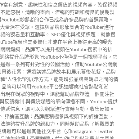
應製作富有創意、趣味性和信息價值的視頻內容，確保視頻
也不能忽視，清晰的畫面、流暢的剪輯和精良的後期製
YouTube影響者的合作已成為許多品牌的首選策略。
到大量潛在受眾。選擇與品牌形象契合的YouTuber進行
頻的觀看量和互動率。 SEO優化與視頻標題：就像搜
uTube視頻也需要優化才能在平台上獲得更高的曝光
關鍵詞，品牌可以提升視頻在YouTube搜索中的排
關網絡提升品牌形象 YouTube不僅僅是一個視頻平台，它
過一系列有針對性的公關活動，借助YouTube公關網
和幕後花絮：通過講述品牌故事和展示幕後花絮，品牌
種“人性化”的展示方式，能夠增強品牌與觀眾之間的情
品牌可以利用YouTube平台迅速響應社會熱點和潮
刻出現在觀眾的視野中，還能幫助品牌塑造一個關注社
動與反饋機制 與傳統媒體的單向傳播不同，YouTube提供
以傳遞信息，還可以與觀眾進行實時互動，收集反饋。
優勢。 評論區互動：品牌應積極參與視頻下的評論互動，
做法能夠提升品牌的親和力，同時幫助品牌了解觀眾的
以通過其他社交平台（如Instagram、Twitter