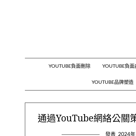
跳
至
內
容
YOUTUBE負面刪除
YOUTUBE負
YOUTUBE品牌塑造
通過YouTube網絡公
發表
2024