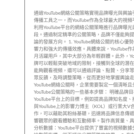
通過YouTube網絡公關策略實現品牌曝光與
傳播工具之一，而YouTube作為全球最大的
利用YouTube平台的網絡公關策略進行品牌
段。通過制定精準的公關策略，品牌不僅能夠
論的發展方向。 1. YouTube網絡公關的核心
響力和強大的傳播效應。具體來說，YouTub
月活躍用戶，其中大部分為年輕群體。此外，Yo
牌可以輕鬆突破地域的限制，接觸到全球的潛在消
能夠觀看視頻，還可以通過評論、點贊、分享
眾反饋，及時調整策略，從而更好地掌握輿論走向。 
YouTube網絡公關時，企業需要製定一個清
YouTube公關策略的一些基本步驟： 明確品
YouTube平台上的目標，例如提高品牌知名度
與YouTube上的影響力博主（KOL）或行業
作，可以藉助其粉絲基礎，迅速將品牌信息傳遞
響觀眾的觀看體驗和互動頻率。製作高質量、具
分析數據：YouTube平台提供了豐富的視頻