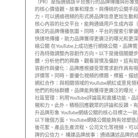
（PR）是指通過該平台進行的品牌傳播與形象
的核心價值觀、故事和理念。與傳統的公關手段不
力，可以通過視頻的形式將品牌信息更加生動和直
核心內容的社交平台，能夠通過用戶生成內容（
廣泛的品牌傳播氛圍。同時，平台的搜索引擎優
快速地傳播，助力品牌獲得更廣泛的曝光和更深入
絡公關 在YouTube上成功進行網絡公關，
行為特徵調整內容創作方向。以下是幾個關鍵步
體，分析他們的興趣、觀看習慣及偏好。這有助
容創作與優化：品牌應根據受眾需求創作具有
評價等。同時，要優化視頻的標題、標籤、描述等，使
網紅合作：與相關領域的YouTube網紅或意見
他們的粉絲群體，品牌能夠獲得更廣泛的曝光，
社區管理：利用YouTube評論區和直播功能
親和力。此外，積極回應觀眾的評論和反饋，有助
升品牌形象 YouTube網絡公關的核心目標
以下幾個方面，YouTube網絡公關能夠有效
後花絮、產品生產流程、公司文化等視頻，可
牌的公信力。 構建品牌故事：通過講述品牌的