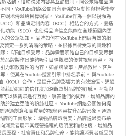
塑造活動，借助視頻內容與互動機制，向公眾傳達品牌
同，YouTube網絡公關具有更強的互動性與視覺衝擊
觀地傳遞給目標觀眾。 YouTube作為一個以視頻為
UGC）和品牌定制內容（BCG）相結合的方式，營造
化功能（SEO）也使得品牌信息能夠在全球範圍內更
的公眾認知。 品牌如何在YouTube上開展有效的網
品牌需要製定一系列清晰的策略，並根據目標受眾的興趣和
驟： 明確目標受眾：品牌需要明確自己的目標受眾群
於品牌製作出能夠吸引目標觀眾的優質視頻內容。 內
吸引力和教育性的內容，如品牌故事、產品教程、客戶
其在YouTube搜索引擎中排名靠前。 與YouTube
領袖（KOL）合作，是提升品牌影響力的有效途徑。通過
並藉助網紅的信任度加深觀眾對品牌的好感。 互動與
，品牌可以與觀眾進行互動，解答他們的問題，增加品牌的
於建立更強的粉絲社區。 YouTube網絡公關如何提
之一就是通過創意和高質量的視頻內容提升品牌形象。通過
塑造品牌的正面形象： 增強品牌透明度：品牌通過發布幕
以向消費者展示其經營過程的透明度和誠信度，增加品
成長歷程、社會責任和品牌使命，能夠讓消費者感受到