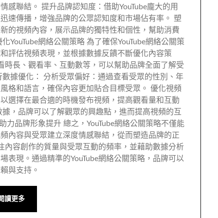
感聯結。 提升品牌認知度：借助YouTube龐大的用
迅速傳播，增強品牌的公眾認知度和市場佔有率。 塑
創新的視頻內容，展示品牌的獨特性和個性，幫助消費
ouTube網絡公關策略 為了確保YouTube網絡公關策
控和評估視頻表現，並根據數據反饋不斷優化內容策
如觀看時長、觀看率、互動數等，可以幫助品牌全面了解受
行數據優化： 分析受眾偏好：通過查看受眾的性別、年
風格和語言，確保內容更加貼合目標受眾。 優化視頻
可以選擇在最合適的時機發布視頻，提高觀看量和互動
數據，品牌可以了解觀眾的興趣點，進而提高視頻的互
關助力品牌形象提升 總之，YouTube網絡公關策略不僅能
視頻內容與受眾建立深度情感聯結，從而塑造品牌的正
應關注內容創作的質量與受眾互動的頻率，並藉助數據分析
表現。通過精準的YouTube網絡公關策略，品牌可以
信賴與支持。
閱讀更多