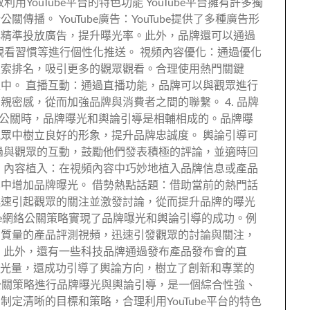
用YouTube平台的特色功能 YouTube平台擁有許多獨
播。 YouTube廣告：YouTube提供了多種廣告形
牌精準投放廣告，提升曝光率。此外，品牌還可以通過
趣、觀看習慣等進行個性化推送。 視頻內容優化：通過優化
搜索排名，吸引更多的觀眾觀看。合理使用熱門關鍵
中。 直播互動：通過直播功能，品牌可以與觀眾進行
密感，從而加強品牌與消費者之間的聯繫。 4. 品牌
e網絡公關時，品牌曝光和輿論引導是相輔相成的。品牌曝
眾中樹立良好的形象，提升品牌忠誠度。 輿論引導可
過與觀眾的互動，鼓勵他們發表積極的評論，並適時回
 內容植入：在視頻內容中巧妙地植入品牌信息或產品
中增加品牌曝光。 借勢熱點話題：借助當前的熱門話
迅速引起觀眾的關注並激發討論，從而提升品牌的曝光
Tube網絡公關策略實現了品牌曝光和輿論引導的成功。例
高質量的產品評測視頻，迅速引發觀眾的討論與關注，
 此外，還有一些科技品牌通過發布產品發布會的直
曝光量，還成功引導了輿論方向，樹立了創新和專業的
網絡公關策略進行品牌曝光與輿論引導，是一個綜合性強、
定清晰的目標和策略，合理利用YouTube平台的特色