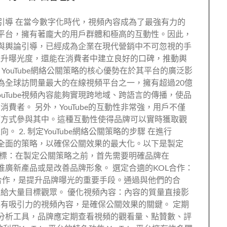
輿論引導 在當今數字化時代，視頻內容成為了最強有力的
視頻平台，擁有著龐大的用戶群體和極高的互動性。因此，
曝光與輿論引導，已經成為企業在現代營銷中不可忽視的手
提升曝光度，還能在消費者中建立良好的口碑，推動輿
優勢 YouTube網絡公關策略的核心優勢在於其平台的廣泛影
e作為全球訪問量最大的在線視頻平台之一，擁有超過20億
uTube視頻內容能夠實現跨地域、跨語言的傳播，使品
費者。 另外，YouTube的互動性非常強，用戶不僅
等方式參與其中。這種互動性使得品牌可以實時獲取觀
2. 制定YouTube網絡公關策略的步驟 在進行
晰且全面的策略，以確保公關效果的最大化。以下是製定
牌目標：在製定公關策略之前，首先需要明確品牌在
、推廣新產品或是改善品牌形象。 選定合適的KOL合作：
大V合作，是提升品牌曝光的重要手段。通過與他們的合
給大量目標觀眾。 優化視頻內容：內容的質量直接影
有吸引力的視頻內容，是確保公關效果的關鍵。 定期
數據分析工具，品牌應定期查看視頻的觀看量、點贊數、評