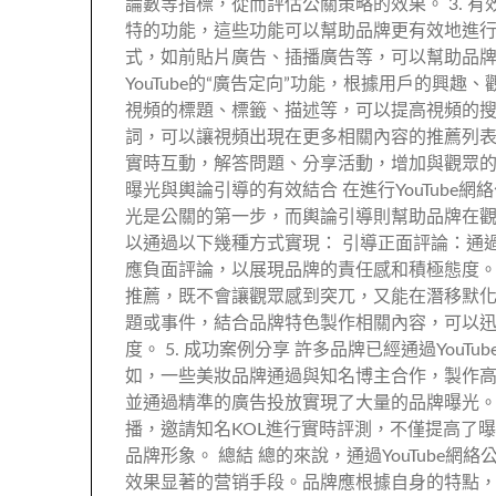
論數等指標，從而評估公關策略的效果。 3. 有效利
特的功能，這些功能可以幫助品牌更有效地進行公關傳
式，如前貼片廣告、插播廣告等，可以幫助品
YouTube的“廣告定向”功能，根據用戶的興
視頻的標題、標籤、描述等，可以提高視頻的
詞，可以讓視頻出現在更多相關內容的推薦列表
實時互動，解答問題、分享活動，增加與觀眾的親
曝光與輿論引導的有效結合 在進行YouTub
光是公關的第一步，而輿論引導則幫助品牌在觀
以通過以下幾種方式實現： 引導正面評論：通
應負面評論，以展現品牌的責任感和積極態度。
推薦，既不會讓觀眾感到突兀，又能在潛移默化
題或事件，結合品牌特色製作相關內容，可以
度。 5. 成功案例分享 許多品牌已經通過You
如，一些美妝品牌通過與知名博主合作，製作
並通過精準的廣告投放實現了大量的品牌曝光。
播，邀請知名KOL進行實時評測，不僅提高了
品牌形象。 總結 總的來說，通過YouTube
效果显著的营销手段。品牌應根據自身的特點，制