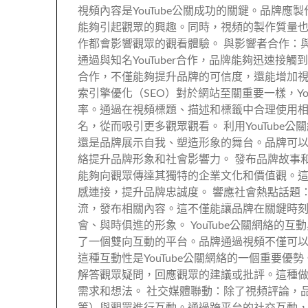
視頻內容是YouTube公關成功的關鍵。品牌
能夠引起觀眾的興趣。同時，視頻的製作質量
作都會影響觀眾的觀看體驗。 與影響者合作：與
通過與知名YouTuber合作，品牌能夠迅速接觸
合作，不僅能夠提升品牌的可信度，還能增加視
索引擎優化（SEO）對於網站至關重要一樣，Yo
率。通過在視頻標題、描述和標籤中合理使用相關
名，從而吸引更多觀眾觀看。 利用YouTube公
還是品牌展示自我、塑造形象的舞台。品牌可以通
絡提升品牌形象和社會影響力。 發布品牌故事
能夠向觀眾傳達其獨特的企業文化和價值觀。這
感連接，提升品牌忠誠度。 響應社會熱點話題：
流，發布相關內容。這不僅能讓品牌在關鍵時
會、與時俱進的形象。 YouTube公關網絡的互
了一個雙向互動的平台。品牌通過視頻不僅可
這種互動性是YouTube公關網絡的一個重要
解答觀眾疑問，回應觀眾的建議或批評。這種
需求和想法。 社交媒體聯動：除了視頻評論，品牌還可