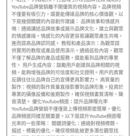
YouTube品牌營銷離不開優質的視頻內容。品牌視頻
不僅要有吸引力，還要能傳達品牌的核心價值觀。以
下是幾個關鍵的內容創作建議： 品牌故事和情感共
鳴：通過講述品牌故事或展示品牌文化，建立與觀眾
的情感連接。情感化的內容更容易讓觀眾產生共鳴，
進而提高品牌認同感。 教程和產品演示：為觀眾提
供實用的教程或產品使用演示。通過這些內容，觀眾
不僅了解品牌的產品或服務，還能看到品牌的專業
性。 用戶生成內容：鼓勵用戶創建與品牌相關的視
頻，能夠增強品牌的可信度和社交證明。用戶的真實
反饋往往比品牌自己的宣傳更具影響力。 高質量的
製作：視頻的製作質量直接影響到品牌形象。投資於
專業的攝像設備和後期製作，確保視頻畫質清晰、聲
音清楚。 優化YouTube頻道：提升品牌曝光率
YouTube品牌營銷不僅僅是上傳視頻那麼簡單，優化
品牌頻道同樣至關重要。以下是提升YouTube頻道曝
光率的一些策略： 關鍵詞優化：通過對視頻標題、
描述、標籤的優化，確保視頻能被更多潛在觀眾找