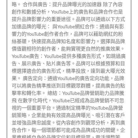
略。 合作與廣告：提升品牌曝光的加速器 除了內容
創作和數據分析，YouTube上的廣告和品牌合作也是
提升品牌影響力的重要途徑。品牌可以通過以下方式
加速品牌的曝光： 與YouTube網紅合作：通過與有影
響力的YouTube創作者合作，品牌可以藉助網紅的粉
絲基礎，快速提高品牌知名度和影響力。選擇與品牌
價值觀相符的創作者，能夠實現更自然的推廣效果。
YouTube廣告：YouTube提供多種廣告形式，如跳過廣
告、展示廣告、貼片廣告等。品牌可以根據預算和目
標選擇適合的廣告形式，精準投放，達到最大曝光效
果。 廣告定向：通過YouTube的廣告定向功能，品牌
可以將廣告精準推送到目標觀眾群體，提高廣告的點
擊率和轉化率。 總結：YouTube品牌營銷助力品牌騰
飛 在數字化時代，YouTube已經成為品牌營銷不可忽
視的一個重要平台。通過制定精準的YouTube品牌營
銷策略，企業能夠有效提高品牌曝光、吸引潛在客戶
並增強品牌忠誠度。從內容創作到觀眾分析，再到廣
告合作，每一個環節都可能成為品牌成功的關鍵。企
業應根據自身的品牌定位和目標受眾，靈活調整策