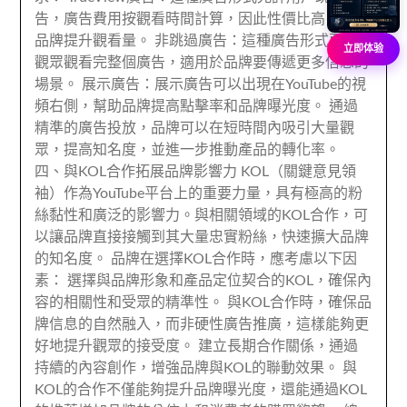
告，廣告費用按觀看時間計算，因此性價比高，適合
品牌提升觀看量。 非跳過廣告：這種廣告形式要求
立即体验
觀眾觀看完整個廣告，適用於品牌要傳遞更多信息的
場景。 展示廣告：展示廣告可以出現在YouTube的視
頻右側，幫助品牌提高點擊率和品牌曝光度。 通過
精準的廣告投放，品牌可以在短時間內吸引大量觀
眾，提高知名度，並進一步推動產品的轉化率。
四、與KOL合作拓展品牌影響力 KOL（關鍵意見領
袖）作為YouTube平台上的重要力量，具有極高的粉
絲黏性和廣泛的影響力。與相關領域的KOL合作，可
以讓品牌直接接觸到其大量忠實粉絲，快速擴大品牌
的知名度。 品牌在選擇KOL合作時，應考慮以下因
素： 選擇與品牌形象和產品定位契合的KOL，確保內
容的相關性和受眾的精準性。 與KOL合作時，確保品
牌信息的自然融入，而非硬性廣告推廣，這樣能夠更
好地提升觀眾的接受度。 建立長期合作關係，通過
持續的內容創作，增強品牌與KOL的聯動效果。 與
KOL的合作不僅能夠提升品牌曝光度，還能通過KOL