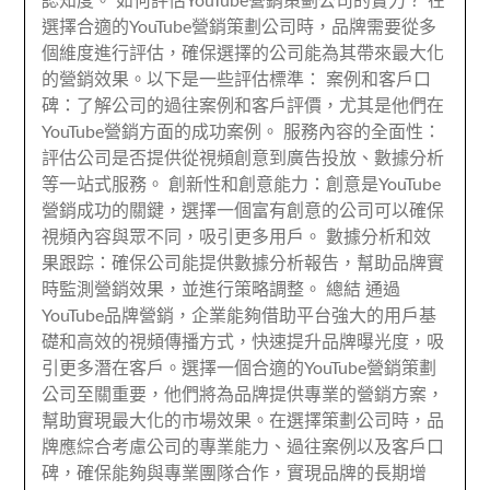
認知度。 如何評估YouTube營銷策劃公司的實力？ 在
選擇合適的YouTube營銷策劃公司時，品牌需要從多
個維度進行評估，確保選擇的公司能為其帶來最大化
的營銷效果。以下是一些評估標準： 案例和客戶口
碑：了解公司的過往案例和客戶評價，尤其是他們在
YouTube營銷方面的成功案例。 服務內容的全面性：
評估公司是否提供從視頻創意到廣告投放、數據分析
等一站式服務。 創新性和創意能力：創意是YouTube
營銷成功的關鍵，選擇一個富有創意的公司可以確保
視頻內容與眾不同，吸引更多用戶。 數據分析和效
果跟踪：確保公司能提供數據分析報告，幫助品牌實
時監測營銷效果，並進行策略調整。 總結 通過
YouTube品牌營銷，企業能夠借助平台強大的用戶基
礎和高效的視頻傳播方式，快速提升品牌曝光度，吸
引更多潛在客戶。選擇一個合適的YouTube營銷策劃
公司至關重要，他們將為品牌提供專業的營銷方案，
幫助實現最大化的市場效果。在選擇策劃公司時，品
牌應綜合考慮公司的專業能力、過往案例以及客戶口
碑，確保能夠與專業團隊合作，實現品牌的長期增