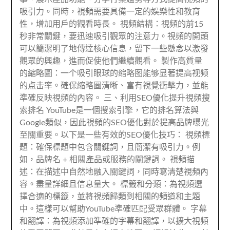
吸引力。同時，視頻需要具備一定的娛樂性和教育
性，增加用戶的觀看時長。 視頻結構：視頻的前15
秒非常關鍵，要迅速吸引觀眾的注意力。視頻的開頭
可以簡潔明了地傳達核心信息，留下一些懸念以激發
觀眾的興趣，進而促使他們繼續觀看。 製作高質量
的縮略圖：一个吸引眼球的缩略图能够显著提高视频
的点击率。確保縮略圖清晰、富有視覺衝擊力，並能
準確反映視頻的內容。 三、利用SEO優化提升視頻搜
索排名 YouTube是一個搜索引擎，它的排名算法與
Google類似，因此視頻的SEO優化對於提高品牌曝光
至關重要。以下是一些有效的SEO優化技巧： 視頻標
題：確保標題中包含關鍵詞，且簡潔有吸引力。例
如，品牌名 + 相關產品或服務的關鍵詞。 視頻描
述：在描述中自然地融入關鍵詞，同時寫清楚視頻內
容。盡量詳細且信息量大。 標籤和分類：為視頻選
擇合適的標籤，並將視頻歸類到相關的頻道和主題
中。這樣可以幫助YouTube準確匹配受眾群體。 字幕
和翻譯：為視頻添加準確的字幕和翻譯，以擴大視頻