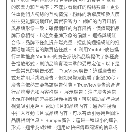
紅，以確保內容能夠精準傳達給潛在消費者。 網紅
的影響力和互動率：不僅要看網紅的粉絲數量，更要
注重他們與粉絲的互動情況，粉絲的活躍度和參與度
往往更能體現網紅的真實影響力。 網紅的內容風格
與品牌形像一致：確保網紅的內容風格、價值觀和品
牌形象相符，以避免品牌形象的偏離。 通過與網紅
合作，品牌不僅能提升曝光量，還能夠通過網紅的推
薦增加消費者的購買信任感。 4. 利用YouTube廣告進
行精準推廣 YouTube的廣告系統為品牌提供了多種廣
告投放形式，幫助品牌實現精準的受眾定位。以下是
一些常見的廣告形式： TrueView廣告：這種廣告形
式允許用戶跳過廣告，但如果觀眾觀看了超過30秒，
廣告主依然需要為該廣告付費。TrueView廣告適合進
行品牌曝光和內容推廣。 展示廣告：這些廣告通常
出現在視頻的旁邊或視頻播放前，可以幫助品牌通過
視覺吸引用戶。 贊助卡片和品牌內容：通過在視頻
中插入互動卡片或品牌內容，可以有效引導用戶關注
品牌相關信息。 Bumper廣告：這是一種短小的廣告
形式，通常為6秒鐘，適用於快速傳遞簡短的信息或