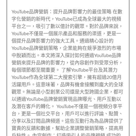
YouTube品牌營銷：提升品牌影響力的最佳策略 在數
字化營銷的新時代，YouTube已成為全球最大的視頻
平台之一，吸引了數以億計的觀眾。對於品牌來說，
YouTube不僅是一個展示產品和服務的渠道，更是一
個提升品牌影響力的強大工具。通過精心設計的
YouTube品牌營銷策略，企業能夠在競爭激烈的市場
中脫穎而出。本文將深入探討如何通過YouTube品牌
營銷來提升品牌的影響力，從內容創作到受眾分析，
每個環節都至關重要。 了解YouTube平台及其潛力
YouTube作為全球第二大搜索引擎，擁有超過20億月
活躍用戶。這意味著，品牌有機會接觸到龐大的全球
觀眾。無論是小型創業公司還是大型跨國企業，都可
以通過YouTube品牌營銷實現品牌曝光、用戶互動以
及潛在客戶的轉化。 YouTube不僅是一個視頻分享平
台，更是一個社交平台，用戶可以進行評論、點贊、
分享以及訂閱品牌頻道。這些互動行為為品牌提供了
寶貴的反饋和數據，幫助企業調整營銷策略，提高用
戶粘性。 內容創作：打造吸引人的品牌視頻 成功的