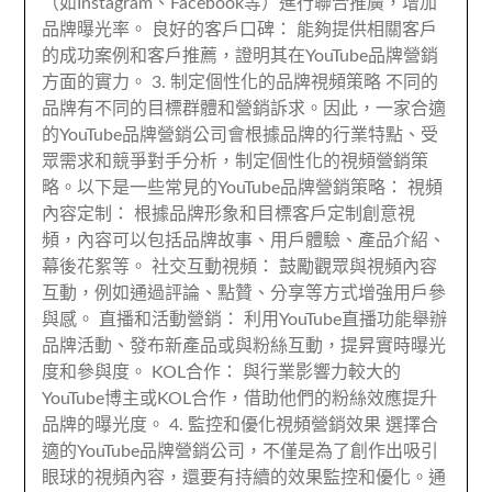
（如Instagram、Facebook等）進行聯合推廣，增加
品牌曝光率。 良好的客戶口碑： 能夠提供相關客戶
的成功案例和客戶推薦，證明其在YouTube品牌營銷
方面的實力。 3. 制定個性化的品牌視頻策略 不同的
品牌有不同的目標群體和營銷訴求。因此，一家合適
的YouTube品牌營銷公司會根據品牌的行業特點、受
眾需求和競爭對手分析，制定個性化的視頻營銷策
略。以下是一些常見的YouTube品牌營銷策略： 視頻
內容定制： 根據品牌形象和目標客戶定制創意視
頻，內容可以包括品牌故事、用戶體驗、產品介紹、
幕後花絮等。 社交互動視頻： 鼓勵觀眾與視頻內容
互動，例如通過評論、點贊、分享等方式增強用戶參
與感。 直播和活動營銷： 利用YouTube直播功能舉辦
品牌活動、發布新產品或與粉絲互動，提昇實時曝光
度和參與度。 KOL合作： 與行業影響力較大的
YouTube博主或KOL合作，借助他們的粉絲效應提升
品牌的曝光度。 4. 監控和優化視頻營銷效果 選擇合
適的YouTube品牌營銷公司，不僅是為了創作出吸引
眼球的視頻內容，還要有持續的效果監控和優化。通