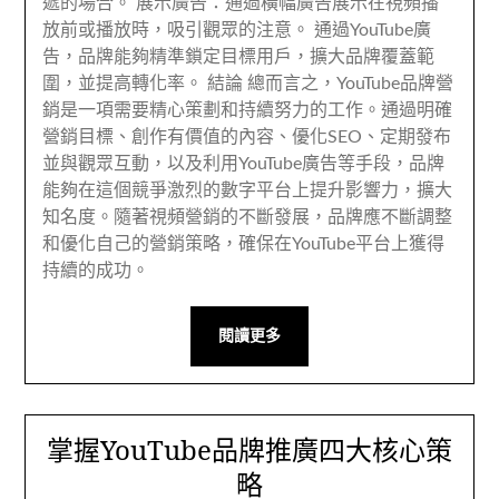
遞的場合。 展示廣告：通過橫幅廣告展示在視頻播
放前或播放時，吸引觀眾的注意。 通過YouTube廣
告，品牌能夠精準鎖定目標用戶，擴大品牌覆蓋範
圍，並提高轉化率。 結論 總而言之，YouTube品牌營
銷是一項需要精心策劃和持續努力的工作。通過明確
營銷目標、創作有價值的內容、優化SEO、定期發布
並與觀眾互動，以及利用YouTube廣告等手段，品牌
能夠在這個競爭激烈的數字平台上提升影響力，擴大
知名度。隨著視頻營銷的不斷發展，品牌應不斷調整
和優化自己的營銷策略，確保在YouTube平台上獲得
持續的成功。
閱讀更多
掌握YouTube品牌推廣四大核心策
略