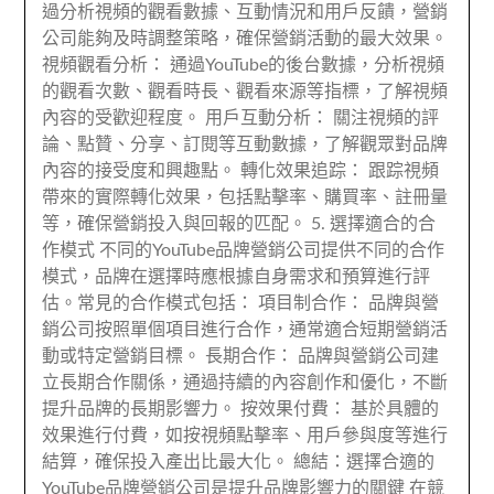
過分析視頻的觀看數據、互動情況和用戶反饋，營銷
公司能夠及時調整策略，確保營銷活動的最大效果。
視頻觀看分析： 通過YouTube的後台數據，分析視頻
的觀看次數、觀看時長、觀看來源等指標，了解視頻
內容的受歡迎程度。 用戶互動分析： 關注視頻的評
論、點贊、分享、訂閱等互動數據，了解觀眾對品牌
內容的接受度和興趣點。 轉化效果追踪： 跟踪視頻
帶來的實際轉化效果，包括點擊率、購買率、註冊量
等，確保營銷投入與回報的匹配。 5. 選擇適合的合
作模式 不同的YouTube品牌營銷公司提供不同的合作
模式，品牌在選擇時應根據自身需求和預算進行評
估。常見的合作模式包括： 項目制合作： 品牌與營
銷公司按照單個項目進行合作，通常適合短期營銷活
動或特定營銷目標。 長期合作： 品牌與營銷公司建
立長期合作關係，通過持續的內容創作和優化，不斷
提升品牌的長期影響力。 按效果付費： 基於具體的
效果進行付費，如按視頻點擊率、用戶參與度等進行
結算，確保投入產出比最大化。 總結：選擇合適的
YouTube品牌營銷公司是提升品牌影響力的關鍵 在競