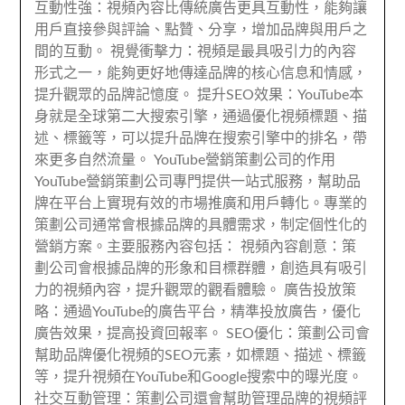
互動性強：視頻內容比傳統廣告更具互動性，能夠讓
用戶直接參與評論、點贊、分享，增加品牌與用戶之
間的互動。 視覺衝擊力：視頻是最具吸引力的內容
形式之一，能夠更好地傳達品牌的核心信息和情感，
提升觀眾的品牌記憶度。 提升SEO效果：YouTube本
身就是全球第二大搜索引擎，通過優化視頻標題、描
述、標籤等，可以提升品牌在搜索引擎中的排名，帶
來更多自然流量。 YouTube營銷策劃公司的作用
YouTube營銷策劃公司專門提供一站式服務，幫助品
牌在平台上實現有效的市場推廣和用戶轉化。專業的
策劃公司通常會根據品牌的具體需求，制定個性化的
營銷方案。主要服務內容包括： 視頻內容創意：策
劃公司會根據品牌的形象和目標群體，創造具有吸引
力的視頻內容，提升觀眾的觀看體驗。 廣告投放策
略：通過YouTube的廣告平台，精準投放廣告，優化
廣告效果，提高投資回報率。 SEO優化：策劃公司會
幫助品牌優化視頻的SEO元素，如標題、描述、標籤
等，提升視頻在YouTube和Google搜索中的曝光度。
社交互動管理：策劃公司還會幫助管理品牌的視頻評