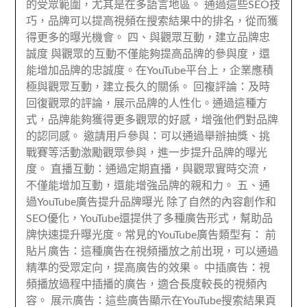
的受眾範圍，尤其是在多語言地區。 通過這些SEO技
巧，品牌可以提高視頻在搜索結果中的排名，從而獲
得更多的曝光機會。 四、與觀眾互動，建立品牌忠
誠度 與觀眾的互動不僅能夠提高品牌的參與度，還
能增加品牌的忠誠度。在YouTube平台上，企業應積
極與觀眾互動，建立長久的關係。 回複評論：及時
回復觀眾的評論，展示品牌的人性化。通過這種方
式，品牌能夠獲得更多觀眾的好感，增強他們對品牌
的認同感。 邀請用戶參與：可以通過舉辦抽獎、挑
戰賽等活動激勵觀眾參與，進一步提升品牌的曝光
度。 直播互動：通過定期直播，與觀眾實時交流，
不僅能增加互動，還能增強品牌的親和力。 五、通
過YouTube廣告提升品牌曝光 除了自然的內容創作和
SEO優化，YouTube還提供了多種廣告形式，幫助品
牌快速提升曝光度。常見的YouTube廣告類型有： 前
貼片廣告：這種廣告在視頻播放之前出現，可以通過
精準的受眾定向，提高廣告的效果。 中插廣告：視
頻播放過程中插播的廣告，適合長度較長的視頻內
容。 展示廣告：這些廣告顯示在YouTube搜索結果頁