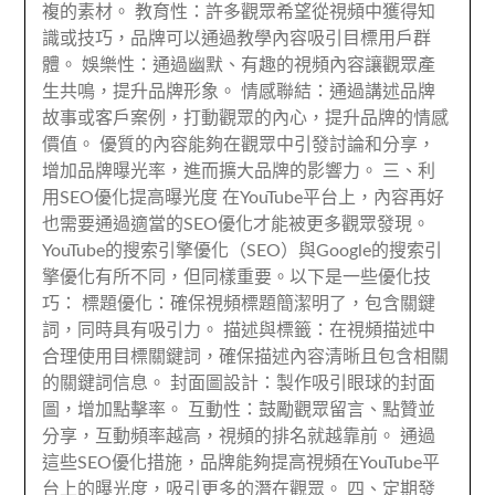
複的素材。 教育性：許多觀眾希望從視頻中獲得知
識或技巧，品牌可以通過教學內容吸引目標用戶群
體。 娛樂性：通過幽默、有趣的視頻內容讓觀眾產
生共鳴，提升品牌形象。 情感聯結：通過講述品牌
故事或客戶案例，打動觀眾的內心，提升品牌的情感
價值。 優質的內容能夠在觀眾中引發討論和分享，
增加品牌曝光率，進而擴大品牌的影響力。 三、利
用SEO優化提高曝光度 在YouTube平台上，內容再好
也需要通過適當的SEO優化才能被更多觀眾發現。
YouTube的搜索引擎優化（SEO）與Google的搜索引
擎優化有所不同，但同樣重要。以下是一些優化技
巧： 標題優化：確保視頻標題簡潔明了，包含關鍵
詞，同時具有吸引力。 描述與標籤：在視頻描述中
合理使用目標關鍵詞，確保描述內容清晰且包含相關
的關鍵詞信息。 封面圖設計：製作吸引眼球的封面
圖，增加點擊率。 互動性：鼓勵觀眾留言、點贊並
分享，互動頻率越高，視頻的排名就越靠前。 通過
這些SEO優化措施，品牌能夠提高視頻在YouTube平
台上的曝光度，吸引更多的潛在觀眾。 四、定期發