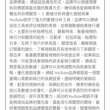
品牌標識。 通過這些廣告形式，品牌可以根據預算
和目標選擇最合適的推廣方式，確保廣告能夠精準地
觸及到目標觀眾。 5. 數據分析與優化營銷效果
YouTube提供了強大的數據分析工具，品牌可以通過
這些工具來評估視頻的表現，並根據數據結果進行優
化。主要的分析指標包括： 觀看時長：衡量視頻的
吸引力和觀眾的粘性。 互動率：包括評論、點贊和
分享，反映了用戶的參與度。 觀眾增長：觀察頻道
訂閱量的變化，了解視頻是否有效地吸引了新觀眾。
跳出率：衡量觀眾觀看視頻的中途退出率，如果跳出
率高，可能意味著視頻內容未能吸引觀眾。 通過定
期查看這些數據，品牌可以及時調整內容和廣告策
略，優化營銷效果。 總結 YouTube品牌營銷是一項需
要精心策劃和執行的長期投資。通過明確的營銷目
標、創意的視頻內容、與網紅的合作、精準的廣告投
放以及數據分析優化，品牌可以在競爭激烈的市場中
脫穎而出，提升其影響力。成功的YouTube營銷不僅
能夠增加品牌的曝光度，還能深化與觀眾的關係，最
終實現銷售和品牌價值的雙贏。在未來，隨著視頻內