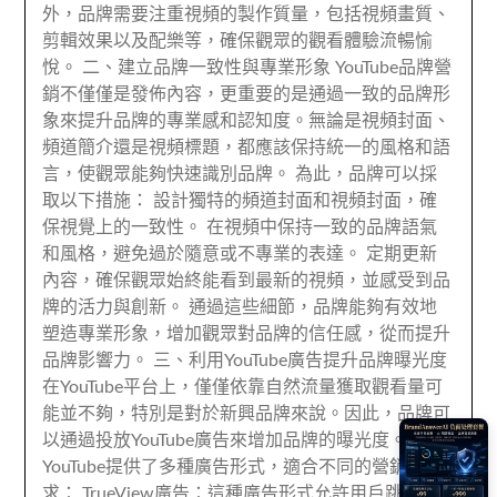
外，品牌需要注重視頻的製作質量，包括視頻畫質、
剪輯效果以及配樂等，確保觀眾的觀看體驗流暢愉
悅。 二、建立品牌一致性與專業形象 YouTube品牌營
銷不僅僅是發佈內容，更重要的是通過一致的品牌形
象來提升品牌的專業感和認知度。無論是視頻封面、
頻道簡介還是視頻標題，都應該保持統一的風格和語
言，使觀眾能夠快速識別品牌。 為此，品牌可以採
取以下措施： 設計獨特的頻道封面和視頻封面，確
保視覺上的一致性。 在視頻中保持一致的品牌語氣
和風格，避免過於隨意或不專業的表達。 定期更新
內容，確保觀眾始終能看到最新的視頻，並感受到品
牌的活力與創新。 通過這些細節，品牌能夠有效地
塑造專業形象，增加觀眾對品牌的信任感，從而提升
品牌影響力。 三、利用YouTube廣告提升品牌曝光度
在YouTube平台上，僅僅依靠自然流量獲取觀看量可
能並不夠，特別是對於新興品牌來說。因此，品牌可
以通過投放YouTube廣告來增加品牌的曝光度。
YouTube提供了多種廣告形式，適合不同的營銷需
求： TrueView廣告：這種廣告形式允許用戶跳過廣