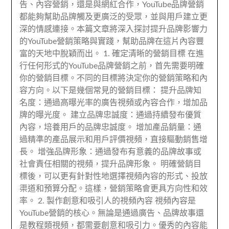
告、內容營銷，還是與網紅合作，YouTube品牌營銷
都能夠幫助品牌觸及更廣泛的受眾，並與用戶建立更
深的情感連接。本篇文章將深入探討提升品牌影響力
的YouTube營銷策略與實踐，幫助品牌在這片內容豐
富的天地中脫穎而出。 1. 確定清晰的營銷目標 在進
行任何形式的YouTube品牌營銷之前，首先需要明確
你的營銷目標。不同的目標將決定你的營銷策略和內
容方向。以下是幾個常見的營銷目標： 提升品牌知
名度：通過高曝光率的廣告視頻或內容合作，增加品
牌的曝光度。 建立品牌忠誠度：通過持續發布優質
內容，培養用戶的品牌忠誠度。 增加產品銷量：通
過精準的產品展示和用戶評價視頻，直接驅動銷售增
長。 增強品牌形象：通過發布有意義的品牌故事或
社會責任相關的視頻，提升品牌形象。 明確營銷目
標後，可以更有針對性地選擇視頻內容的形式、投放
渠道和預算分配。這樣，營銷策略會更具方向性和效
率。 2. 製作創意和吸引人的視頻內容 視頻內容是
YouTube營銷的核心。無論是通過廣告、品牌故事還
是教程類視頻，都需要創意和吸引力。優秀的內容能