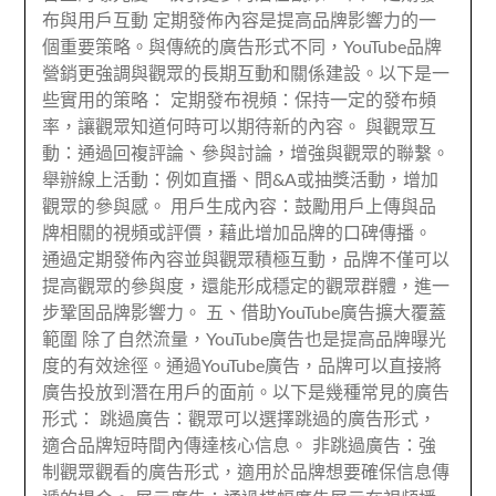
布與用戶互動 定期發佈內容是提高品牌影響力的一
個重要策略。與傳統的廣告形式不同，YouTube品牌
營銷更強調與觀眾的長期互動和關係建設。以下是一
些實用的策略： 定期發布視頻：保持一定的發布頻
率，讓觀眾知道何時可以期待新的內容。 與觀眾互
動：通過回複評論、參與討論，增強與觀眾的聯繫。
舉辦線上活動：例如直播、問&A或抽獎活動，增加
觀眾的參與感。 用戶生成內容：鼓勵用戶上傳與品
牌相關的視頻或評價，藉此增加品牌的口碑傳播。
通過定期發佈內容並與觀眾積極互動，品牌不僅可以
提高觀眾的參與度，還能形成穩定的觀眾群體，進一
步鞏固品牌影響力。 五、借助YouTube廣告擴大覆蓋
範圍 除了自然流量，YouTube廣告也是提高品牌曝光
度的有效途徑。通過YouTube廣告，品牌可以直接將
廣告投放到潛在用戶的面前。以下是幾種常見的廣告
形式： 跳過廣告：觀眾可以選擇跳過的廣告形式，
適合品牌短時間內傳達核心信息。 非跳過廣告：強
制觀眾觀看的廣告形式，適用於品牌想要確保信息傳