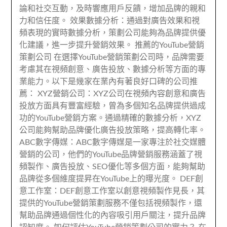
論和社交互動，及時響應用戶反饋，增加品牌的親和
力和信任度。 效果數據分析：通過對廣告效果和視
頻表現的實時數據分析，策劃公司能夠為品牌提供優
化建議，進一步提升營銷效果。 推薦的YouTube營銷
策劃公司 在選擇YouTube營銷策劃公司時，品牌需要
考慮其在視頻創意、廣告投放、數據分析等方面的專
業能力。以下是幾家在業內有著良好口碑的公司推
薦： XYZ營銷公司：XYZ公司在視頻內容創意和廣告
投放方面具有豐富經驗，曾為多個知名品牌提供過成
功的YouTube營銷方案。通過精確的數據分析，XYZ
公司能夠幫助品牌優化廣告投放策略，提高轉化率。
ABC數字傳媒：ABC數字傳媒是一家專注於社交媒體
營銷的公司，他們的YouTube品牌營銷服務涵蓋了視
頻製作、廣告投放、SEO優化等多個方面，能夠幫助
品牌從多個維度提昇在YouTube上的曝光度。 DEF創
意工作室：DEF創意工作室以創意視頻製作見長，其
提供的YouTube營銷策劃服務不僅包括視頻製作，還
幫助品牌通過個性化的內容吸引用戶關注，提升品牌