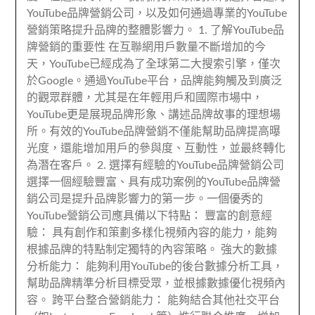
YouTube品牌營銷公司，以及如何通過專業的YouTube
營銷策略提升品牌的整體影響力。 1. 了解YouTube品
牌營銷的重要性 在互聯網用戶數量不斷增加的今
天，YouTube已經成為了全球第二大搜索引擎，僅次
於Google。通過YouTube平台，品牌能夠觸及到廣泛
的觀眾群體，尤其是在年輕用戶和國際市場中，
YouTube更是展現品牌形象、講述品牌故事的理想場
所。有效的YouTube品牌營銷不僅能幫助品牌提高曝
光度，還能增加用戶的參與度、互動性，並最終轉化
為潛在客戶。 2. 選擇有經驗的YouTube品牌營銷公司
選擇一個經驗豐富、具有成功案例的YouTube品牌營
銷公司是提升品牌影響力的第一步。一個優秀的
YouTube營銷公司應具備以下特點： 豐富的創意經
驗： 具有創作和策劃多樣化視頻內容的能力，能夠
根據品牌的特點制定獨特的內容策略。 強大的數據
分析能力： 能夠利用YouTube的後台數據分析工具，
幫助品牌精準分析目標受眾，並根據數據優化視頻內
容。 跨平台整合營銷能力： 能夠結合其他社交平台