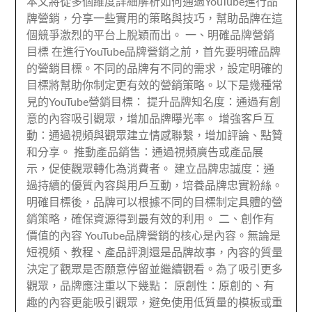
本文將從多個維度詳細解析如何通過YouTube進行品
牌營銷，分享一些實用的策略與技巧，幫助品牌在這
個競爭激烈的平台上脫穎而出。 一、明確品牌營銷
目標 在進行YouTube品牌營銷之前，首先要明確品牌
的營銷目標。不同的品牌有不同的需求，設定明確的
目標將幫助你制定更有效的營銷策略。以下是幾種常
見的YouTube營銷目標： 提升品牌知名度：通過有創
意的內容吸引觀眾，增加品牌曝光率。 增強客戶互
動：通過視頻與觀眾建立情感聯繫，增加評論、點贊
和分享。 推動產品銷售：通過視頻廣告或產品展
示，促使觀眾轉化為消費者。 建立品牌忠誠度：通
過持續的優質內容與用戶互動，培養品牌忠實粉絲。
明確目標後，品牌可以根據不同的目標制定具體的營
銷策略，確保資源得到最有效的利用。 二、創作有
價值的內容 YouTube品牌營銷的核心是內容。無論是
短視頻、教程、產品評測還是品牌故事，內容的質量
決定了觀眾是否願意停留並繼續觀看。為了吸引更多
觀眾，品牌應注重以下幾點： 原創性：原創的、有
趣的內容更能吸引觀眾，避免使用低質量的模板或重