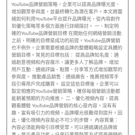
YouTube品牌營銷策略，企業可以提高品牌曝光度、
增加觀眾參與度，並最終轉化為潛在客戶。本文將圍
繞如何利用YouTube平台提升品牌曝光，從內容創作
到優化策略等多個方面進行詳細探討。 一、制定明
確的YouTube品牌營銷目標 在開始任何網絡營銷活動
之前，明確的目標是成功的前提。YouTube品牌營銷
也不例外。企業需要根據品牌的整體戰略設定具體的
營銷目標。常見的目標包括： 提高品牌知名度：通
過創意視頻和內容展示，讓更多人了解品牌。 增加
用戶互動：通過評論、點贊、分享等方式增加觀眾的
參與度。 推動產品銷售：通過廣告、推薦視頻等手
段引導用戶完成購買。 設定這些目標後，企業可以
製定相應的YouTube營銷策略，確保每個營銷活動都
能朝著預期的方向推進。 二、優化視頻內容，提高
觀看體驗 YouTube品牌營銷的核心是內容。沒有有
趣、富有吸引力的視頻，品牌曝光很難得到提升。因
此，優化視頻內容是必不可少的步驟。 內容質量：
內容必須能夠吸引目標受眾。可以通過講述品牌故
事、展示產品功能、分享行業趨勢等方式提高視頻的