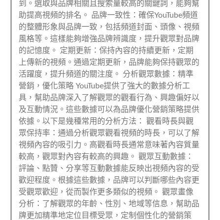
到。選取與品牌相關且搜索量較高的關鍵詞，能夠幫
助提高視頻的排名。 品牌一致性：確保YouTube頻道
的整體形象與品牌一致，包括頻道封面、頭像、視頻
風格等。這樣能夠增強品牌辨識度，提升觀眾對品牌
的記憶度。 定期更新：保持內容的持續更新，定期
上傳新的視頻。通過定期更新，品牌能夠保持觀眾的
活躍度，提升頻道的關注度。 分析觀眾數據：精準
營銷，優化策略 YouTube提供了強大的數據分析工
具，幫助品牌深入了解觀眾的觀看行為、興趣偏好以
及互動情況。這些數據可以為品牌優化營銷策略提供
依據。以下是幾種常用的分析方法： 觀看時長與觀
眾保持率：通過分析觀眾觀看視頻的時長，可以了解
視頻內容的吸引力。高觀看時長通常意味著內容質量
較高，觀眾對內容有較高的興趣。 觀眾互動數據：
評論、點贊、分享等互動數據能反映出視頻內容的受
歡迎程度。根據這些數據，品牌可以判斷哪些內容更
受觀眾歡迎，從而製作更多類似的視頻。 觀眾畫像
分析：了解觀眾的年齡、性別、地域等信息，幫助品
牌更加精準地定位目標受眾，定制個性化的營銷策