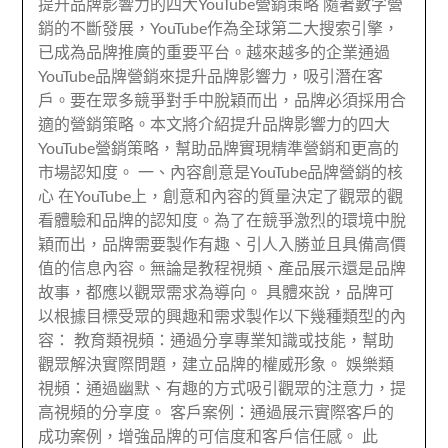
提升品牌影響力的四大YouTube營銷策略 隨著數字營
銷的不斷發展，YouTube作為全球第二大搜索引擎，
已成為品牌推廣的重要平台。越來越多的企業通過
YouTube品牌營銷來提升品牌影響力，吸引潛在客
戶。要在眾多競爭對手中脫穎而出，品牌必須採用合
適的營銷策略。本文將介紹提升品牌影響力的四大
YouTube營銷策略，幫助品牌實現精準營銷和更高的
市場認知度。 一、內容創意是YouTube品牌營銷的核
心 在YouTube上，創意和內容的質量決定了觀眾的觀
看體驗和品牌的認知度。為了在競爭激烈的環境中脫
穎而出，品牌需要製作有趣、引人入勝並且具備高價
值的信息內容。無論是教程視頻、產品展示還是品牌
故事，都應以觀眾需求為導向。 具體來說，品牌可
以根據目標受眾的興趣和需求製作以下幾種類型的內
容： 教育類視頻：通過分享專業知識或技能，幫助
觀眾解決實際問題，建立品牌的權威形象。 娛樂類
視頻：通過幽默、有趣的方式吸引觀眾的注意力，提
高視頻的分享度。 客戶案例：通過展示實際客戶的
成功案例，增強品牌的可信度和客戶信任感。 此