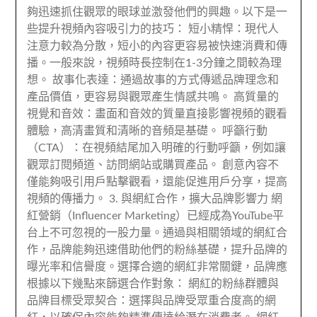
夠迅速抓住觀眾的眼球並激發他們的興趣。以下是一
些提升視頻內容吸引力的技巧： 短小精悍：現代人
注意力較為分散，短小的內容更容易被快速消費和傳
播。一般來說，視頻時長控制在1-3分鐘之間較為理
想。 故事化表達：通過故事的方式傳遞品牌理念和
產品價值，更容易與觀眾產生情感共鳴。 高質量的
視覺和音效：畫面和音效的質量直接影響視頻的觀看
體驗，高清畫質和清晰的音頻是基礎。 呼籲行動
（CTA）：在視頻結尾加入明確的行動呼籲，例如讓
觀眾訂閱頻道、訪問網站或購買產品。 創意內容不
僅能夠吸引用戶點擊觀看，還能促進用戶分享，提高
視頻的傳播力。 3. 與網紅合作，擴大品牌影響力 網
紅營銷（Influencer Marketing）已經成為YouTube平
台上不可忽視的一股力量。通過與相關領域的網紅合
作，品牌能夠迅速借助他們的粉絲基礎，提升品牌的
曝光率和信譽度。選擇合適的網紅非常關鍵，品牌應
根據以下幾點來篩選合作對象： 網紅的粉絲群體與
品牌目標受眾契合：選擇與品牌受眾重合度高的網