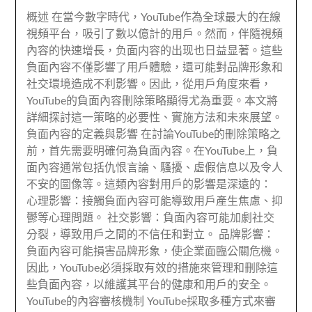
概述 在當今數字時代，YouTube作為全球最大的在線
視頻平台，吸引了數以億計的用戶。然而，伴隨視頻
內容的快速增長，负面内容的出现也日益显著。這些
負面內容不僅影響了用戶體驗，還可能對品牌形象和
社交環境造成不利影響。因此，從用戶角度來看，
YouTube的負面內容刪除策略顯得尤為重要。本文將
詳細探討這一策略的必要性、實施方法和未來展望。
負面內容的定義與影響 在討論YouTube的刪除策略之
前，首先需要明確何為負面內容。在YouTube上，負
面內容通常包括仇恨言論、騷擾、虛假信息以及令人
不安的圖像等。這類內容對用戶的影響是深遠的：
心理影響：接觸負面內容可能導致用戶產生焦慮、抑
鬱等心理問題。 社交影響：負面內容可能加劇社交
分裂，導致用戶之間的不信任和對立。 品牌影響：
負面內容可能損害品牌形象，使企業面臨公關危機。
因此，YouTube必須採取有效的措施來管理和刪除這
些負面內容，以維護其平台的健康和用戶的安全。
YouTube的內容審核機制 YouTube採取多種方式來審