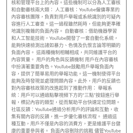
核和管理平台上的內容。這些機制可以分為人工審核
和自動審核兩大類： 人工審核：YouTube僱傭專業的
內容審核團隊，負責對用戶舉報或系統識別的可疑內
容進行人工審查。這一過程雖然耗時，但能夠更準確
地識別複雜的負面內容。 自動審核：借助機器學習
和人工智能技術，YouTube開發了一套自動化系統，
能夠快速檢測出諸如暴力、色情及仇恨言論等明顯的
負面內容。 這兩種機制相輔相成，共同維護平台的
內容質量。 用戶的角色與反饋機制 用戶在內容審核
中扮演著重要角色。YouTube鼓勵用戶舉報負面內
容，提供了簡單易用的舉報功能。這一機制使得平台
能夠及時發現並處理問題內容。此外，用戶的反饋也
對內容審核政策的改進起到了推動作用： 舉報系
統：用戶可以通過點擊視頻下方的“三點”按鈕進行舉
報，標記內容的類型，從而幫助平台快速定位問題。
社區反饋：YouTube通過分析用戶的評論和互動，收
集有關內容的反饋，進一步優化審核流程。 通過這
種互動，用戶不僅是內容的消費方，更是維護平台健
康的重要參與者。 負面內容刪除的挑戰 儘管YouTube