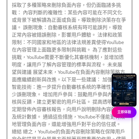
採取了多種策略來刪除負面內容，但仍面臨諸多挑
戰： 內容判斷的複雜性：某些內容可能在不同文化
或背景下被解讀為正面或負面，導致刪除決策存在爭
議。 誤刪現象：自動審核系統有時可能誤判，導致
正常內容被錯誤刪除，影響用戶體驗。 法律和政策
限制：不同國家和地區的法律法規差異使得YouTube
在內容管理上面臨更多限制與挑戰。 為了應對這些
挑戰，YouTube需要不斷優化其審核機制，並增加透
明度，讓用戶了解內容管理的標準與流程。 未來展
望與建議 展望未來，YouTube在負面內容刪除策略方
面應繼續創新與改進。以下是一些建議： 加強人工
智能技術：進一步提升自動審核系統的準確性，以減
少誤刪現象。 增加用戶參與：鼓勵用戶參與內容審
核與反饋，建立更緊密的用戶社區。 提高透明度：
定期發佈內容審核報告，向用戶說明刪除內容的原因
立即体验
及統計數據。 通過這些措施，YouTube不僅能更有效
地管理負面內容，還能增強用戶對平台的信任感。
總結 總之，YouTube的負面內容刪除策略在保障用戶