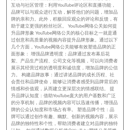
互动与社区管理
：
利用YouTube评论区和直播功能
，
品牌可以与观众进行互动
，
解答他们的问题
，
增加品
牌的亲和力
。
此外
，
积极回应观众的评论和反馈
，
有
助于建立更强的粉丝社区
。
YouTube网络公关如何提
升品牌形象 YouTube网络公关的核心目标之一就是通
过创意和高质量的视频内容提升品牌形象
。
通过以下
几个方面
，
YouTube网络公关能够有效塑造品牌的正
面形象
：
增强品牌透明度
：
品牌通过发布幕后花
絮
、
产品生产流程
、
公司文化等视频
，
可以向消费者
展示其经营过程的透明度和诚信度
，
增加品牌的公信
力
。
构建品牌故事
：
通过讲述品牌的成长历程
、
社
会责任和品牌使命
，
能够让消费者感受到品牌背后的
情感和价值观
，
从而建立更深层次的情感联结
。
提
升品牌认知度
：
借助YouTube庞大的用户基数和广泛
的分享机制
，
品牌的视频内容可以迅速传播
，
增强品
牌的公众认知度和市场占有率
。
塑造品牌个性
：
品
牌可以通过创作有趣
、
幽默
、
创新的视频内容
，
展示
品牌的独特性和个性
，
帮助消费者建立对品牌的独特