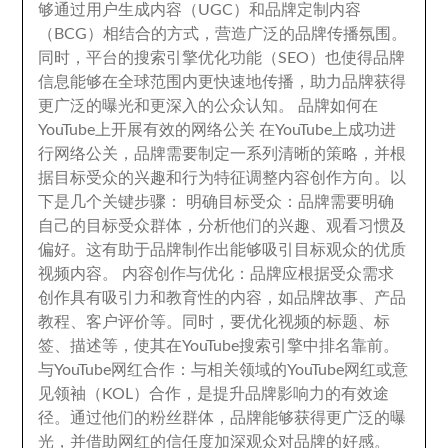
够通过用户生成内容（UGC）和品牌定制内容
（BCG）相结合的方式
，
营造广泛的品牌传播氛围
。
同时
，
平台的搜索引擎优化功能（SEO）也使得品牌
信息能够在全球范围内更快速地传播
，
助力品牌获得
更广泛的曝光和更深入的公众认知
。
品牌如何在
YouTube上开展有效的网络公关 在YouTube上成功进
行网络公关
，
品牌需要制定一系列清晰的策略
，
并根
据目标受众的兴趣和行为特征调整内容创作方向
。
以
下是几个关键步骤
：
明确目标受众
：
品牌需要明确
自己的目标受众群体
，
分析他们的兴趣
、
观看习惯及
偏好
。
这有助于品牌制作出能够吸引目标观众的优质
视频内容
。
内容创作与优化
：
品牌应根据受众需求
创作具有吸引力和教育性的内容
，
如品牌故事
、
产品
教程
、
客户评价等
。
同时
，
要优化视频的标题
、
标
签
、
描述等
，
使其在YouTube搜索引擎中排名靠前
。
与YouTube网红合作
：
与相关领域的YouTube网红或意
见领袖（KOL）合作
，
是提升品牌影响力的有效途
径
。
通过他们的粉丝群体
，
品牌能够获得更广泛的曝
光
，
并借助网红的信任度加深观众对品牌的好感
。