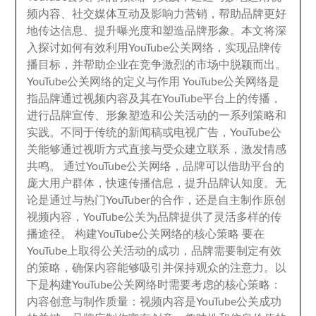
频内容
、
社交媒体互动及影响力营销
，
帮助品牌更好
地传达信息
、
提升曝光度和塑造品牌形象
。
本文将深
入探讨如何有效利用YouTube公关网络
，
实现品牌传
播目标
，
并帮助企业在竞争激烈的市场中脱颖而出
。
YouTube公关网络的定义与作用 YouTube公关网络是
指品牌通过视频内容及其在YouTube平台上的传播
，
进行品牌宣传
、
形象塑造和公关活动的一系列策略和
实践
。
不同于传统的新闻稿或电视广告
，
YouTube公
关能够通过视听方式直接与受众建立联系
，
激发情感
共鸣
。
通过YouTube公关网络
，
品牌可以借助平台的
庞大用户群体
，
快速传播信息
，
提升品牌认知度
。
无
论是通过与热门YouTuber的合作
，
还是自主制作原创
视频内容
，
YouTube公关为品牌提供了灵活多样的传
播途径
。
构建YouTube公关网络的核心策略 要在
YouTube上取得公关活动的成功
，
品牌需要制定有效
的策略
，
确保内容能够吸引并保持观众的注意力
。
以
下是构建YouTube公关网络时需要考虑的核心策略
：
内容创意与制作质量
：
视频内容是YouTube公关成功