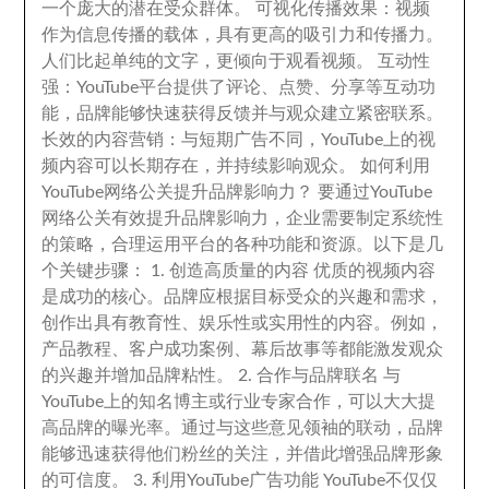
一个庞大的潜在受众群体
。
可视化传播效果
：
视频
作为信息传播的载体
，
具有更高的吸引力和传播力
。
人们比起单纯的文字
，
更倾向于观看视频
。
互动性
强
：
YouTube平台提供了评论
、
点赞
、
分享等互动功
能
，
品牌能够快速获得反馈并与观众建立紧密联系
。
长效的内容营销
：
与短期广告不同
，
YouTube上的视
频内容可以长期存在
，
并持续影响观众
。
如何利用
YouTube网络公关提升品牌影响力？ 要通过YouTube
网络公关有效提升品牌影响力
，
企业需要制定系统性
的策略
，
合理运用平台的各种功能和资源
。
以下是几
个关键步骤
： 1.
创造高质量的内容 优质的视频内容
是成功的核心
。
品牌应根据目标受众的兴趣和需求
，
创作出具有教育性
、
娱乐性或实用性的内容
。
例如
，
产品教程
、
客户成功案例
、
幕后故事等都能激发观众
的兴趣并增加品牌粘性
。 2.
合作与品牌联名 与
YouTube上的知名博主或行业专家合作
，
可以大大提
高品牌的曝光率
。
通过与这些意见领袖的联动
，
品牌
能够迅速获得他们粉丝的关注
，
并借此增强品牌形象
的可信度
。 3.
利用YouTube广告功能 YouTube不仅仅