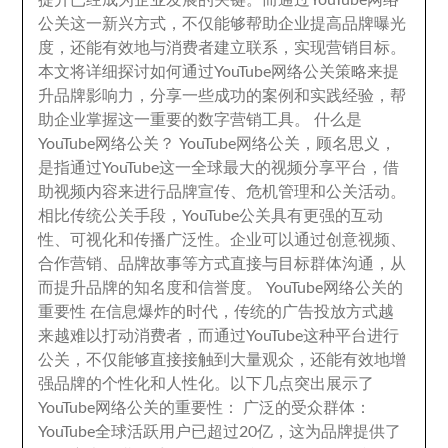
提升已经成为企业发展的关键
。
而通过YouTube网络
公关这一新兴方式
，
不仅能够帮助企业提高品牌曝光
度
，
还能有效地与消费者建立联系
，
实现营销目标
。
本文将详细探讨如何通过YouTube网络公关策略来提
升品牌影响力
，
分享一些成功的案例和实践经验
，
帮
助企业掌握这一重要的数字营销工具
。
什么是
YouTube网络公关？ YouTube网络公关
，
顾名思义
，
是指通过YouTube这一全球最大的视频分享平台
，
借
助视频内容来进行品牌宣传
、
危机管理和公关活动
。
相比传统公关手段
，
YouTube公关具有更强的互动
性
、
可视化和传播广泛性
。
企业可以通过创意视频
、
合作营销
、
品牌故事等方式直接与目标群体沟通
，
从
而提升品牌的知名度和信誉度
。
YouTube网络公关的
重要性 在信息爆炸的时代
，
传统的广告投放方式越
来越难以打动消费者
，
而通过YouTube这种平台进行
公关
，
不仅能够直接接触到大量观众
，
还能有效地增
强品牌的个性化和人性化
。
以下几点突出展示了
YouTube网络公关的重要性
：
广泛的受众群体
：
YouTube全球活跃用户已超过20亿
，
这为品牌提供了