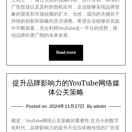
工具之一
。
通过优质的视频内容
、
合作营销
、
精准的
广告投放以及及时的危机应对
，
企业能够实现品牌形
象的塑造和市场份额的扩大
。
当然
，
成功的关键在于
持续的创新和策略的灵活调整
。
希望企业能够在实践
中不断探索
，
充分利用YouTube这一平台的优势
，
推
动品牌向更广阔的未来发展
。
Read more
提升品牌影响力的YouTube网络媒
体公关策略
Posted on
2024
年11月27日
By admin
概述
：
YouTube网络公关策略的重要性 在当今的数字
化时代
，
品牌影响力的提升不仅仅依赖传统的广告宣