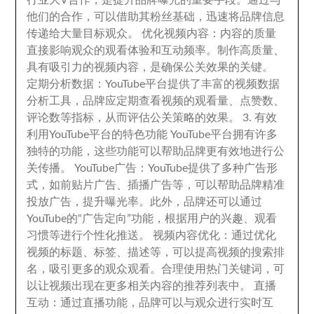
行业大V合作
，
是提升品牌曝光的重要手段
。
通过与
他们的合作
，
可以借助其粉丝基础
，
迅速将品牌信息
传递给大量目标观众
。
优化视频内容
：
内容的质量
直接影响观众的观看体验和互动频率
。
制作高质量
、
具有吸引力的视频内容
，
是确保公关效果的关键
。
定期分析数据
：
YouTube平台提供了丰富的视频数据
分析工具
，
品牌应定期查看视频的观看量
、
点赞数
、
评论数等指标
，
从而评估公关策略的效果
。 3.
有效
利用YouTube平台的特色功能 YouTube平台拥有许多
独特的功能
，
这些功能可以帮助品牌更有效地进行公
关传播
。
YouTube广告
：
YouTube提供了多种广告形
式
，
如前贴片广告
、
插播广告等
，
可以帮助品牌精准
投放广告
，
提升曝光率
。
此外
，
品牌还可以通过
YouTube的“广告定向”功能
，
根据用户的兴趣
、
观看
习惯等进行个性化推送
。
视频内容优化
：
通过优化
视频的标题
、
标签
、
描述等
，
可以提高视频的搜索排
名
，
吸引更多的观众观看
。
合理使用热门关键词
，
可
以让视频出现在更多相关内容的推荐列表中
。
直播
互动
：
通过直播功能
，
品牌可以与观众进行实时互