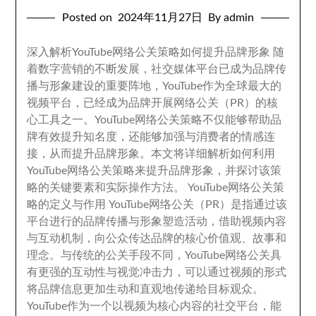
Posted on
2024
年11月27日
By admin
深入解析YouTube网络公关策略如何提升品牌形象 随
着数字营销的不断发展
，
社交媒体平台已成为品牌传
播与形象建设的重要阵地
，
YouTube作为全球最大的
视频平台
，
已经成为品牌开展网络公关（PR）的核
心工具之一
。
YouTube网络公关策略不仅能够帮助品
牌有效提升知名度
，
还能够加强与消费者的情感连
接
，
从而提升品牌形象
。
本文将详细解析如何利用
YouTube网络公关策略来提升品牌形象
，
并探讨该策
略的关键要素和实际操作方法
。
YouTube网络公关策
略的定义与作用 YouTube网络公关（PR）是指通过该
平台进行的品牌传播与形象塑造活动
，
借助视频内容
与互动机制
，
向公众传达品牌的核心价值观
、
故事和
理念
。
与传统的公关手段不同
，
YouTube网络公关具
有更强的互动性与视觉冲击力
，
可以通过视频的形式
将品牌信息更加生动和直观地传递给目标观众
。
YouTube作为一个以视频为核心内容的社交平台
，
能