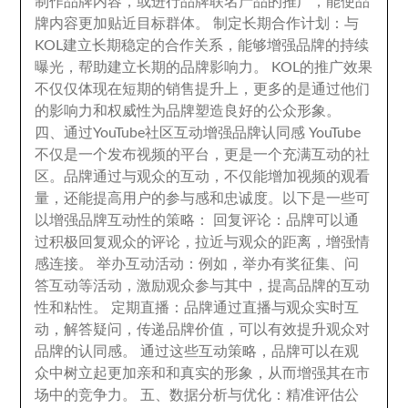
制作品牌内容
，
或进行品牌联名产品的推广
，
能使品
牌内容更加贴近目标群体
。
制定长期合作计划
：
与
KOL建立长期稳定的合作关系
，
能够增强品牌的持续
曝光
，
帮助建立长期的品牌影响力
。
KOL的推广效果
不仅仅体现在短期的销售提升上
，
更多的是通过他们
的影响力和权威性为品牌塑造良好的公众形象
。
四
、
通过YouTube社区互动增强品牌认同感 YouTube
不仅是一个发布视频的平台
，
更是一个充满互动的社
区
。
品牌通过与观众的互动
，
不仅能增加视频的观看
量
，
还能提高用户的参与感和忠诚度
。
以下是一些可
以增强品牌互动性的策略
：
回复评论
：
品牌可以通
过积极回复观众的评论
，
拉近与观众的距离
，
增强情
感连接
。
举办互动活动
：
例如
，
举办有奖征集
、
问
答互动等活动
，
激励观众参与其中
，
提高品牌的互动
性和粘性
。
定期直播
：
品牌通过直播与观众实时互
动
，
解答疑问
，
传递品牌价值
，
可以有效提升观众对
品牌的认同感
。
通过这些互动策略
，
品牌可以在观
众中树立起更加亲和和真实的形象
，
从而增强其在市
场中的竞争力
。
五
、
数据分析与优化
：
精准评估公