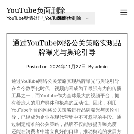
Skip
YouTube负面删除
to
content
YouTube舆情处理_YouTube评价删除
通过YouTube网络公关策略实现品
牌曝光与舆论引导
Posted on
2024
年11月27日
By admin
通过YouTube网络公关策略实现品牌曝光与舆论引导
在当今数字化时代
，
视频内容成为了最强有力的传播
工具之一
，
而YouTube作为全球最大的视频平台
，
拥
有着庞大的用户群体和极高的互动性
。
因此
，
利用
YouTube平台的网络公关策略进行品牌曝光与舆论引
导
，
已经成为企业在现代营销中不可忽视的手段
。
通
过制定精准的公关策略
，
品牌不仅能够提升曝光度
，
还能在消费者中建立良好的口碑
，
推动舆论的发展方