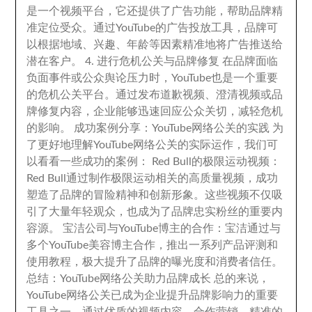
是一个视频平台
，
它还提供了广告功能
，
帮助品牌精
准定位受众
。
通过YouTube的广告投放工具
，
品牌可
以根据地域
、
兴趣
、
年龄等因素精准地将广告推送给
潜在客户
。 4.
进行危机公关与品牌修复 在品牌面临
负面事件或公众舆论压力时
，
YouTube也是一个重要
的危机公关平台
。
通过发布道歉视频
、
澄清视频或品
牌修复内容
，
企业能够迅速回应公众关切
，
减轻危机
的影响
。
成功案例分享
：
YouTube网络公关的实践 为
了更好地理解YouTube网络公关的实际运作
，
我们可
以看看一些成功的案例
：
Red Bull的极限运动视频
：
Red Bull通过制作极限运动相关的高质量视频
，
成功
塑造了品牌的冒险精神和创新形象
。
这些视频不仅吸
引了大量年轻观众
，
也成为了品牌忠实粉丝的重要内
容源
。
宝洁公司与YouTube博主的合作
：
宝洁通过与
多个YouTube美容博主合作
，
推出一系列产品评测和
使用教程
，
极大提升了品牌的曝光度和消费者信任
。
总结
：
YouTube网络公关助力品牌成长 总的来说
，
YouTube网络公关已成为企业提升品牌影响力的重要