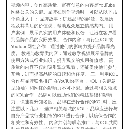
视频内容
，
创作高质量
、
富有创意的内容是YouTube
网络公关的关键
。
品牌在制作视频时
，
可以从以下几
个角度入手
：
品牌故事
：
讲述品牌的起源
、
发展历
程及其背后的价值观
，
帮助观众建立情感共鸣
。
用
户案例
：
展示真实的用户体验和反馈
，
让潜在客户看
到品牌产品的实际效果
。
合作内容
：
与行业KOL或
YouTube网红合作
，
通过他们的影响力提升品牌曝光
度
。
教程与教育类内容
：
通过教学视频展示品牌的
使用方法或行业知识
，
提升观众的实用价值感
。
高
质量的内容不仅能吸引观众观看
，
还能促使他们参与
互动
，
进而提高品牌的口碑和信任度
。
三
、
利用KOL
合作与品牌联名推广 在YouTube平台
，
KOL（关键意
见领袖）和网红的影响力不可小觑
。
通过与相关领域
的KOL合作
，
品牌可以借助他们的粉丝基础和影响
力
，
快速提升知名度
。
品牌在选择合作的KOL时
，
应
注重以下几点
：
选择相关领域的KOL
：
品牌应选择与
自身产品或行业相符的KOL进行合作
，
以确保合作的
相关性和有效性
。
内容共创与联名推广
：
与KOL共同