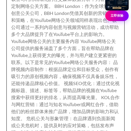
定制网络公关方案
。
BBH London
：
作为全球知名的
创意公关公司
，
BBH London凭借其创新的营销理念
立即体验
和策略
，
在YouTube网络公关领域同样表现出色
。
该
公司通过一系列内容创意与视频营销活动
，
成功帮助
多个大品牌提升了在YouTube平台上的影响力
。
YouTube网络公关的主要服务内容 YouTube网络公关
公司提供的服务涵盖了多个方面
，
旨在帮助品牌在
YouTube上获得更大的曝光
，
并与用户建立更紧密的
联系
。
以下是常见的YouTube网络公关服务内容
：
品
牌视频内容制作
：
根据品牌定位和目标受众
，
创作有
吸引力的原创视频内容
，
确保视频不仅具备娱乐性
，
还能传递品牌核心价值
。
视频SEO优化
：
通过优化视
频标题
、
描述
、
标签等
，
帮助品牌的视频在YouTube
搜索中获得更好的排名
，
从而提高曝光量
。
KOL合作
与网红营销
：
通过与知名YouTuber或网红合作
，
借助
他们的粉丝群体来推广品牌
，
增加品牌的影响力和认
知度
。
危机公关与形象管理
：
在品牌遇到负面新闻
或公关危机时
，
提供及时的应对策略
，
包括发布声