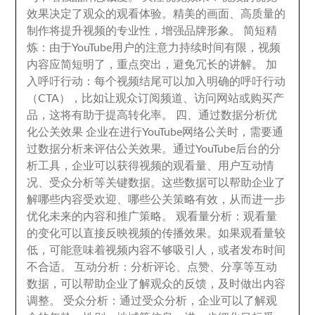
效果决定了观众的观看体验
。
精美的画面
、
高质量的
制作将提升视频的专业性
，
增强品牌形象
。
简短精
炼
：
由于YouTube用户的注意力持续时间有限
，
视频
内容应简短明了
，
重点突出
，
避免冗长的讲解
。
加
入呼吁行动
：
每个视频结尾可以加入明确的呼吁行动
（CTA）
，
比如让观众订阅频道
、
访问网站或购买产
品
，
这将有助于提高转化率
。
四
、
通过数据分析优
化公关效果 企业在进行YouTube网络公关时
，
需要通
过数据分析来评估公关效果
。
通过YouTube后台的分
析工具
，
企业可以获得视频的观看量
、
用户互动情
况
、
受众分析等关键数据
。
这些数据可以帮助企业了
解哪些内容受欢迎
、
哪些公关策略有效
，
从而进一步
优化未来的内容和推广策略
。
观看量分析
：
观看量
的变化可以直接反映视频的传播效果
。
如果观看量较
低
，
可能意味着视频内容不够吸引人
，
或者发布时间
不合适
。
互动分析
：
分析评论
、
点赞
、
分享等互动
数据
，
可以帮助企业了解观众的反馈
，
及时做出内容
调整
。
受众分析
：
通过受众分析
，
企业可以了解观