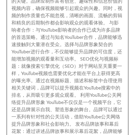
的关键
。
品牌应制作富有创意
、
趣味性和信息价值的
视频内容
，
确保视频能够引起观众的兴趣
。
同时
，
视
频的制作质量也不能忽视
，
清晰的画面
、
流畅的剪辑
和精良的后期制作都会影响观众的观看体验
。
与影
响者合作
：
与YouTube影响者的合作已成为许多品牌
的首选策略
。
通过与知名YouTuber合作
，
品牌能够迅
速接触到大量潜在受众
。
选择与品牌形象契合的
YouTuber进行合作
，
不仅能够提升品牌的可信度
，
还
能增加视频的观看量和互动率
。
SEO优化与视频标
题
：
就像搜索引擎优化（SEO）对于网站至关重要一
样
，
YouTube视频也需要优化才能在平台上获得更高
的曝光率
。
通过在视频标题
、
描述和标签中合理使用
相关关键词
，
品牌可以提升视频在YouTube搜索中的
排名
，
从而吸引更多观众观看
。
利用YouTube公关网
络提升品牌形象 YouTube不仅仅是一个视频平台
，
它
还是品牌展示自我
、
塑造形象的舞台
。
品牌可以通过
一系列有针对性的公关活动
，
借助YouTube公关网络
提升品牌形象和社会影响力
。
发布品牌故事和幕后
花絮
：
通过讲述品牌故事和展示幕后花絮
，
品牌能够