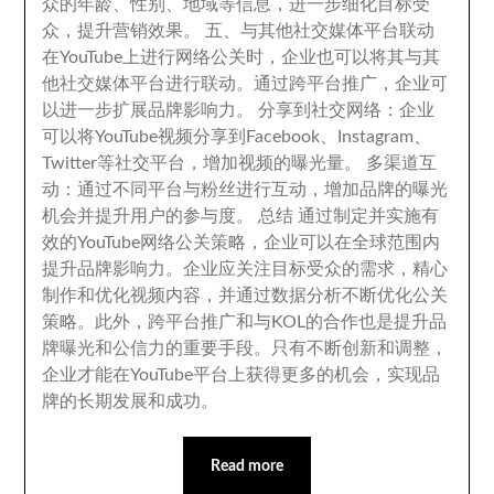
众的年龄
、
性别
、
地域等信息
，
进一步细化目标受
众
，
提升营销效果
。
五
、
与其他社交媒体平台联动
在YouTube上进行网络公关时
，
企业也可以将其与其
他社交媒体平台进行联动
。
通过跨平台推广
，
企业可
以进一步扩展品牌影响力
。
分享到社交网络
：
企业
可以将YouTube视频分享到Facebook
、
Instagram
、
Twitter等社交平台
，
增加视频的曝光量
。
多渠道互
动
：
通过不同平台与粉丝进行互动
，
增加品牌的曝光
机会并提升用户的参与度
。
总结 通过制定并实施有
效的YouTube网络公关策略
，
企业可以在全球范围内
提升品牌影响力
。
企业应关注目标受众的需求
，
精心
制作和优化视频内容
，
并通过数据分析不断优化公关
策略
。
此外
，
跨平台推广和与KOL的合作也是提升品
牌曝光和公信力的重要手段
。
只有不断创新和调整
，
企业才能在YouTube平台上获得更多的机会
，
实现品
牌的长期发展和成功
。
Read more