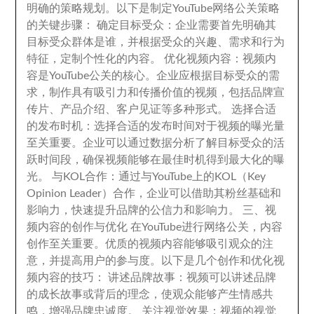
明确的策略规划
。
以下是制定YouTube网络公关策略
的关键步骤
：
确定目标受众
：
企业需要首先明确其
目标受众群体是谁
，
并根据受众的兴趣
、
需求和行为
特征
，
定制个性化的内容
。
优化视频内容
：
视频内
容是YouTube公关的核心
。
企业应根据目标受众的需
求
，
制作具有吸引力和传播价值的视频
，
包括品牌宣
传片
、
产品介绍
、
客户见证等多种形式
。
选择合适
的发布时机
：
选择合适的发布时间对于视频的曝光量
至关重要
。
企业可以通过数据分析了解目标受众的活
跃时间段
，
确保视频能够在最佳时机得到最大化的曝
光
。
与KOL合作
：
通过与YouTube上的KOL（Key
Opinion Leader）合作
，
企业可以借助其粉丝基础和
影响力
，
快速提升品牌的公信力和影响力
。
三
、
视
频内容的创作与优化 在YouTube进行网络公关
，
内容
创作至关重要
。
优质的视频内容能够吸引观众的注
意
，
并提高用户的参与度
。
以下是几个创作和优化视
频内容的技巧
：
讲述品牌故事
：
视频可以讲述品牌
的成长故事或背后的理念
，
使观众能够产生情感共
鸣
，
增强品牌忠诚度
。
关注视觉效果
：
视频的视觉