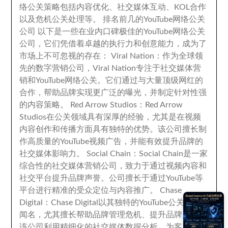
络公关策略包括内容优化
、
社交媒体互动
、
KOL合作
以及危机公关处理等
。
排名前几的YouTube网络公关
公司 以下是一些在业内口碑极佳的YouTube网络公关
公司
，
它们凭借着卓越的执行力和创意能力
，
成为了
市场上不可忽视的存在
：
Viral Nation
：
作为全球领
先的数字营销公司
，
Viral Nation专注于社交媒体营
销和YouTube网络公关
。
它们通过与大量顶级网红的
合作
，
帮助品牌实现更广泛的曝光
，
并制定针对性强
的内容策略
。
Red Arrow Studios
：
Red Arrow
Studios在公关领域具有深厚的经验
，
尤其是在视频
内容创作和传播方面具有独特的优势
。
该公司擅长制
作高质量的YouTube视频广告
，
并能有效提升品牌的
社交媒体影响力
。
Social Chain
：
Social Chain是一家
综合性的社交媒体营销公司
，
致力于通过视频内容和
社交平台提升品牌声誉
。
公司擅长于通过YouTube等
平台进行精准的受众定位与内容推广
。
Chase
Digital
：
Chase Digital以其独特的YouTube公关策略
闻名
，
尤其擅长帮助品牌管理危机
、
提升品牌形象
。
该公司利用精细化的社交媒体数据分析
，
为客户量身