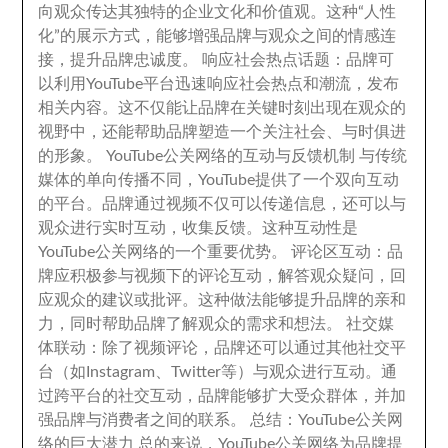
向观众传达其独特的企业文化和价值观
。
这种“人性
化”的展示方式
，
能够增强品牌与观众之间的情感连
接
，
提升品牌忠诚度
。
响应社会热点话题
：
品牌可
以利用YouTube平台迅速响应社会热点和潮流
，
发布
相关内容
。
这不仅能让品牌在关键时刻出现在观众的
视野中
，
还能帮助品牌塑造一个关注社会
、
与时俱进
的形象
。
YouTube公关网络的互动与反馈机制 与传统
媒体的单向传播不同
，
YouTube提供了一个双向互动
的平台
。
品牌通过视频不仅可以传递信息
，
还可以与
观众进行实时互动
，
收集反馈
。
这种互动性是
YouTube公关网络的一个重要优势
。
评论区互动
：
品
牌应积极参与视频下的评论互动
，
解答观众疑问
，
回
应观众的建议或批评
。
这种做法能够提升品牌的亲和
力
，
同时帮助品牌了解观众的需求和想法
。
社交媒
体联动
：
除了视频评论
，
品牌还可以通过其他社交平
台（如Instagram
、
Twitter等）与观众进行互动
。
通
过跨平台的社交互动
，
品牌能够扩大受众群体
，
并加
强品牌与消费者之间的联系
。
总结
：
YouTube公关网
络的巨大潜力 总的来说
，
YouTube公关网络为品牌提