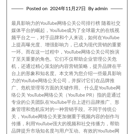
Posted on
2024
年11月27日
By admin
最具影响力的YouTube网络公关公司排行榜 随着社交
媒体平台的崛起
，
YouTube成为了全球最大的在线视
频平台之一
，
对于品牌和个人来说
，
如何在YouTube
上提高曝光度
、
增强影响力
，
已成为现代营销的重要
一环
。
而在这一过程中
，
YouTube网络公关公司扮演
了至关重要的角色
。
它们不仅帮助企业管理公关危
机
，
还通过精心策划的内容营销策略
，
提升品牌在平
台上的形象和知名度
。
本文将为您介绍一些最具影响
力的YouTube网络公关公司
，
并探讨它们在品牌推
广
、
危机管理等方面的关键作用
。
什么是YouTube网
络公关 YouTube网络公关（YouTube PR）指的是通过
专业的公关团队在YouTube平台上进行品牌推广
、
形
象管理和危机应对的一种营销手段
。
不同于传统公
关
，
YouTube网络公关更加侧重于视频内容的创作与
传播
，
利用YouTube强大的视频和社交传播力
，
帮助
品牌提升市场知名度与用户互动
。
有效的YouTube网