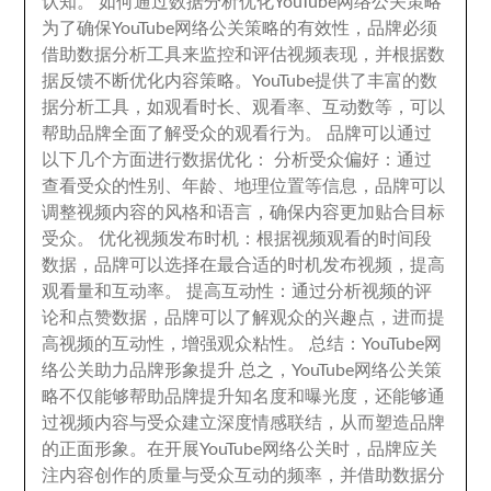
认知
。
如何通过数据分析优化YouTube网络公关策略
为了确保YouTube网络公关策略的有效性
，
品牌必须
借助数据分析工具来监控和评估视频表现
，
并根据数
据反馈不断优化内容策略
。
YouTube提供了丰富的数
据分析工具
，
如观看时长
、
观看率
、
互动数等
，
可以
帮助品牌全面了解受众的观看行为
。
品牌可以通过
以下几个方面进行数据优化
：
分析受众偏好
：
通过
查看受众的性别
、
年龄
、
地理位置等信息
，
品牌可以
调整视频内容的风格和语言
，
确保内容更加贴合目标
受众
。
优化视频发布时机
：
根据视频观看的时间段
数据
，
品牌可以选择在最合适的时机发布视频
，
提高
观看量和互动率
。
提高互动性
：
通过分析视频的评
论和点赞数据
，
品牌可以了解观众的兴趣点
，
进而提
高视频的互动性
，
增强观众粘性
。
总结
：
YouTube网
络公关助力品牌形象提升 总之
，
YouTube网络公关策
略不仅能够帮助品牌提升知名度和曝光度
，
还能够通
过视频内容与受众建立深度情感联结
，
从而塑造品牌
的正面形象
。
在开展YouTube网络公关时
，
品牌应关
注内容创作的质量与受众互动的频率
，
并借助数据分