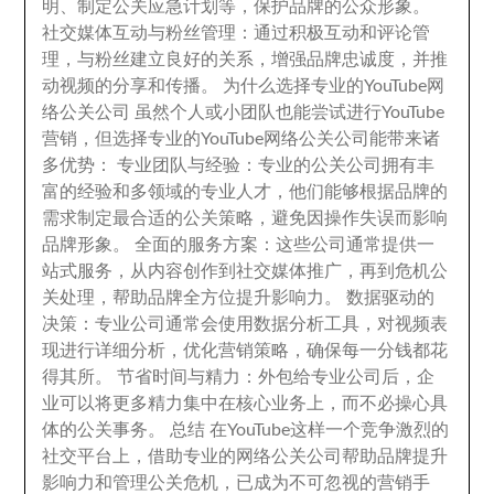
明
、
制定公关应急计划等
，
保护品牌的公众形象
。
社交媒体互动与粉丝管理
：
通过积极互动和评论管
理
，
与粉丝建立良好的关系
，
增强品牌忠诚度
，
并推
动视频的分享和传播
。
为什么选择专业的YouTube网
络公关公司 虽然个人或小团队也能尝试进行YouTube
营销
，
但选择专业的YouTube网络公关公司能带来诸
多优势
：
专业团队与经验
：
专业的公关公司拥有丰
富的经验和多领域的专业人才
，
他们能够根据品牌的
需求制定最合适的公关策略
，
避免因操作失误而影响
品牌形象
。
全面的服务方案
：
这些公司通常提供一
站式服务
，
从内容创作到社交媒体推广
，
再到危机公
关处理
，
帮助品牌全方位提升影响力
。
数据驱动的
决策
：
专业公司通常会使用数据分析工具
，
对视频表
现进行详细分析
，
优化营销策略
，
确保每一分钱都花
得其所
。
节省时间与精力
：
外包给专业公司后
，
企
业可以将更多精力集中在核心业务上
，
而不必操心具
体的公关事务
。
总结 在YouTube这样一个竞争激烈的
社交平台上
，
借助专业的网络公关公司帮助品牌提升
影响力和管理公关危机
，
已成为不可忽视的营销手