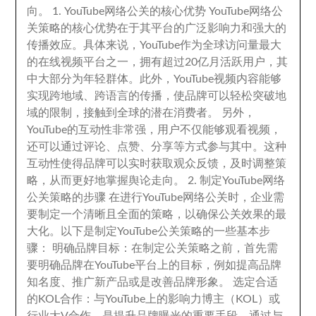
向
。 1.
YouTube网络公关的核心优势 YouTube网络公
关策略的核心优势在于其平台的广泛影响力和强大的
传播效应
。
具体来说
，
YouTube作为全球访问量最大
的在线视频平台之一
，
拥有超过20亿月活跃用户
，
其
中大部分为年轻群体
。
此外
，
YouTube视频内容能够
实现跨地域
、
跨语言的传播
，
使品牌可以轻松突破地
域的限制
，
接触到全球的潜在消费者
。
另外
，
YouTube的互动性非常强
，
用户不仅能够观看视频
，
还可以通过评论
、
点赞
、
分享等方式参与其中
。
这种
互动性使得品牌可以实时获取观众反馈
，
及时调整策
略
，
从而更好地掌握舆论走向
。 2.
制定YouTube网络
公关策略的步骤 在进行YouTube网络公关时
，
企业需
要制定一个清晰且全面的策略
，
以确保公关效果的最
大化
。
以下是制定YouTube公关策略的一些基本步
骤
：
明确品牌目标
：
在制定公关策略之前
，
首先需
要明确品牌在YouTube平台上的目标
，
例如提高品牌
知名度
、
推广新产品或是改善品牌形象
。
选定合适
的KOL合作
：
与YouTube上的影响力博主（KOL）或