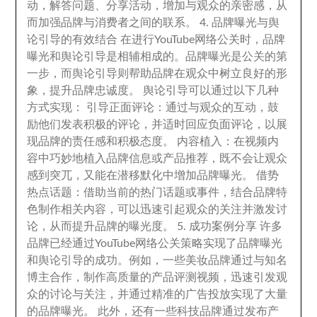
动
，
解答问题
、
分享活动
，
增加与观众的亲密感
，
从
而加强品牌与消费者之间的联系
。 4.
品牌曝光与舆
论引导的有效结合 在进行YouTube网络公关时
，
品牌
曝光和舆论引导是相辅相成的
。
品牌曝光是公关的第
一步
，
而舆论引导则帮助品牌在观众中树立良好的形
象
，
提升品牌忠诚度
。
舆论引导可以通过以下几种
方式实现
：
引导正面评论
：
通过与观众的互动
，
鼓
励他们发表积极的评论
，
并适时回应负面评论
，
以展
现品牌的责任感和积极态度
。
内容植入
：
在视频内
容中巧妙地植入品牌信息或产品推荐
，
既不会让观众
感到突兀
，
又能在潜移默化中增加品牌曝光
。
借势
热点话题
：
借助当前的热门话题或事件
，
结合品牌特
色制作相关内容
，
可以迅速引起观众的关注并激发讨
论
，
从而提升品牌的曝光度
。 5.
成功案例分享 许多
品牌已经通过YouTube网络公关策略实现了品牌曝光
和舆论引导的成功
。
例如
，
一些美妆品牌通过与知名
博主合作
，
制作高质量的产品评测视频
，
迅速引发观
众的讨论与关注
，
并通过精准的广告投放实现了大量
的品牌曝光
。
此外
，
还有一些科技品牌通过发布产