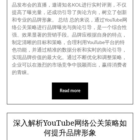
品发布会的直播
，
邀请知名KOL进行实时评测
，
不仅
提高了曝光量
，
还成功引导了舆论方向
，
树立了创新
和专业的品牌形象
。
总结 总的来说
，
通过YouTube网
络公关策略进行品牌曝光与舆论引导
，
是一个综合性
强
、
效果显著的营销手段
。
品牌应根据自身的特点
，
制定清晰的目标和策略
，
合理利用YouTube平台的特
色功能
，
并通过精准的数据分析和实时的舆论引导
，
实现品牌价值的最大化
。
通过不断优化和调整策略
，
企业可以在激烈的市场竞争中脱颖而出
，
赢得消费者
的青睐
。
Read more
深入解析YouTube网络公关策略如
何提升品牌形象