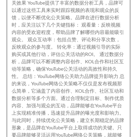
关效果 YouTube提供了丰富的数据分析工具
，
品牌可
以通过这些工具来实时跟踪视频的表现和观众的反
馈
，
以便不断优化公关策略
。
品牌在进行数据分析
时
，
应关注以下几个关键指标
：
观看量
：
反映视频
内容的受欢迎程度
，
帮助品牌了解哪些内容最能吸引
观众
。
观众互动率
：
包括点赞
、
评论和分享次数
，
反映观众的参与度
。
转化率
：
通过视频引导的实际
购买或其他行动
，
评估公关活动的ROI
。
通过数据分
析
，
品牌可以不断调整内容创作
、
KOL合作和社区互
动等策略
，
确保YouTube公关活动的高效性和持久
性
。
总结
：
YouTube网络公关助力品牌提升影响力 总
的来说
，
YouTube网络公关策略不仅仅是发布视频那
么简单
，
它涵盖了内容创作
、
KOL合作
、
社区互动和
数据分析等多个方面
。
通过合理制定目标
、
制作优质
内容
、
加强与观众的互动
，
品牌能够在YouTube平台
上实现精准传播
，
迅速提升品牌的曝光度和影响力
。
与此同时
，
持续优化公关策略
，
建立长期稳定的品牌
形象
，
是品牌在YouTube平台上取得成功的关键
。
只
要品牌能够灵活运用YouTube网络公关策略
，
就能够