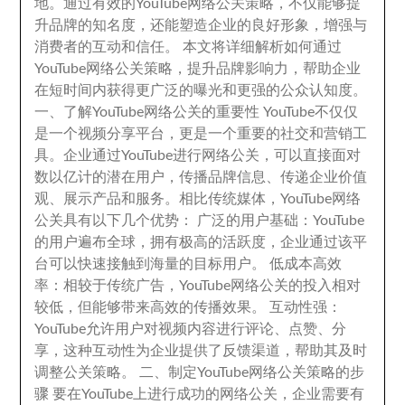
地
。
通过有效的YouTube网络公关策略
，
不仅能够提
升品牌的知名度
，
还能塑造企业的良好形象
，
增强与
消费者的互动和信任
。
本文将详细解析如何通过
YouTube网络公关策略
，
提升品牌影响力
，
帮助企业
在短时间内获得更广泛的曝光和更强的公众认知度
。
一
、
了解YouTube网络公关的重要性 YouTube不仅仅
是一个视频分享平台
，
更是一个重要的社交和营销工
具
。
企业通过YouTube进行网络公关
，
可以直接面对
数以亿计的潜在用户
，
传播品牌信息
、
传递企业价值
观
、
展示产品和服务
。
相比传统媒体
，
YouTube网络
公关具有以下几个优势
：
广泛的用户基础
：
YouTube
的用户遍布全球
，
拥有极高的活跃度
，
企业通过该平
台可以快速接触到海量的目标用户
。
低成本高效
率
：
相较于传统广告
，
YouTube网络公关的投入相对
较低
，
但能够带来高效的传播效果
。
互动性强
：
YouTube允许用户对视频内容进行评论
、
点赞
、
分
享
，
这种互动性为企业提供了反馈渠道
，
帮助其及时
调整公关策略
。
二
、
制定YouTube网络公关策略的步
骤 要在YouTube上进行成功的网络公关
，
企业需要有