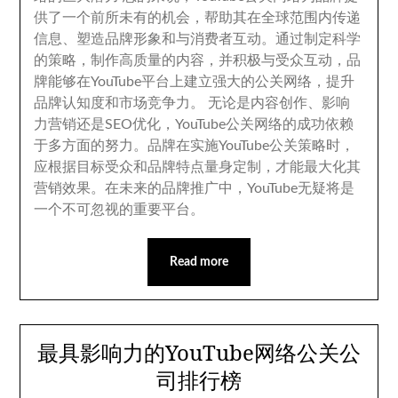
供了一个前所未有的机会
，
帮助其在全球范围内传递
信息
、
塑造品牌形象和与消费者互动
。
通过制定科学
的策略
，
制作高质量的内容
，
并积极与受众互动
，
品
牌能够在YouTube平台上建立强大的公关网络
，
提升
品牌认知度和市场竞争力
。
无论是内容创作
、
影响
力营销还是SEO优化
，
YouTube公关网络的成功依赖
于多方面的努力
。
品牌在实施YouTube公关策略时
，
应根据目标受众和品牌特点量身定制
，
才能最大化其
营销效果
。
在未来的品牌推广中
，
YouTube无疑将是
一个不可忽视的重要平台
。
Read more
最具影响力的YouTube网络公关公
司排行榜