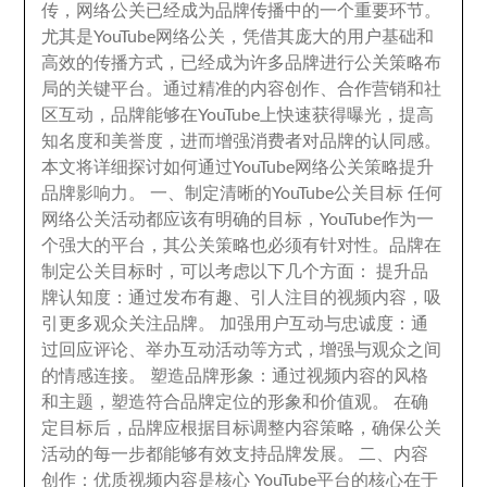
传
，
网络公关已经成为品牌传播中的一个重要环节
。
尤其是YouTube网络公关
，
凭借其庞大的用户基础和
高效的传播方式
，
已经成为许多品牌进行公关策略布
局的关键平台
。
通过精准的内容创作
、
合作营销和社
区互动
，
品牌能够在YouTube上快速获得曝光
，
提高
知名度和美誉度
，
进而增强消费者对品牌的认同感
。
本文将详细探讨如何通过YouTube网络公关策略提升
品牌影响力
。
一
、
制定清晰的YouTube公关目标 任何
网络公关活动都应该有明确的目标
，
YouTube作为一
个强大的平台
，
其公关策略也必须有针对性
。
品牌在
制定公关目标时
，
可以考虑以下几个方面
：
提升品
牌认知度
：
通过发布有趣
、
引人注目的视频内容
，
吸
引更多观众关注品牌
。
加强用户互动与忠诚度
：
通
过回应评论
、
举办互动活动等方式
，
增强与观众之间
的情感连接
。
塑造品牌形象
：
通过视频内容的风格
和主题
，
塑造符合品牌定位的形象和价值观
。
在确
定目标后
，
品牌应根据目标调整内容策略
，
确保公关
活动的每一步都能够有效支持品牌发展
。
二
、
内容
创作
：
优质视频内容是核心 YouTube平台的核心在于