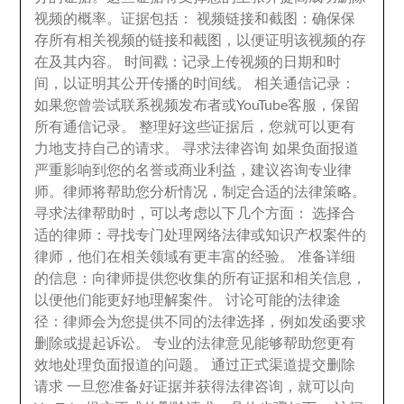
视频的概率
。
证据包括
：
视频链接和截图
：
确保保
存所有相关视频的链接和截图
，
以便证明该视频的存
在及其内容
。
时间戳
：
记录上传视频的日期和时
间
，
以证明其公开传播的时间线
。
相关通信记录
：
如果您曾尝试联系视频发布者或YouTube客服
，
保留
所有通信记录
。
整理好这些证据后
，
您就可以更有
力地支持自己的请求
。
寻求法律咨询 如果负面报道
严重影响到您的名誉或商业利益
，
建议咨询专业律
师
。
律师将帮助您分析情况
，
制定合适的法律策略
。
寻求法律帮助时
，
可以考虑以下几个方面
：
选择合
适的律师
：
寻找专门处理网络法律或知识产权案件的
律师
，
他们在相关领域有更丰富的经验
。
准备详细
的信息
：
向律师提供您收集的所有证据和相关信息
，
以便他们能更好地理解案件
。
讨论可能的法律途
径
：
律师会为您提供不同的法律选择
，
例如发函要求
删除或提起诉讼
。
专业的法律意见能够帮助您更有
效地处理负面报道的问题
。
通过正式渠道提交删除
请求 一旦您准备好证据并获得法律咨询
，
就可以向