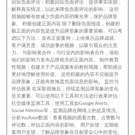
回应负面评论
：
积极回应负面评论
，
提供事实依据
，
解释真实情况
，
以此来降低负面评论的影响
。
这些
措施能够有效减少负面内容的曝光率
，
保护品牌形
象
。
积极创建正面内容 除了删除负面报道
，
创建积
极正面的内容也是提升品牌形象的重要策略
。
可以考
虑以下方法
：
发布正面案例
：
上传展示品牌成就
、
客户满意度
、
成功故事的视频
，
以吸引观众的注意
力
。
与影响者合作
：
与行业内的影响者合作
，
借助
他们的影响力发布品牌相关的正面内容
。
制作教育
性视频
：
创建关于产品或服务的教程视频
，
帮助观众
更好地理解使用价值
。
这些积极的内容不仅能提升
品牌形象
，
还能有效掩盖负面信息的影响
。
监控与
评估效果 在采取措施后
，
持续监测品牌形象的变化
至关重要
。
可以使用以下工具和方法进行效果评估
：
社交媒体监测工具
：
使用工具如Google Alerts
、
Social Mention等
，
监测品牌在网络上的提及情况
。
分析YouTube数据
：
查看视频的观看次数
、
点赞数与
评论数
，
评估正面内容的影响
。
用户反馈
：
定期收
集用户反馈
，
了解品牌形象在目标受众心中的变化
。