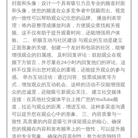
封面和头像
：
设计一个具有吸引力且专业的频道封面
和头像
，
使您的频道在众多竞争者中脱颖而出
。
视觉
的一致性可以帮助观众记住您的品牌
。
播放列表管
理
：
将内容整理成播放列表
，
方便观众查找相关视
频
。
这不仅有助于提升观看时间
，
还能增强用户体
验
。
二
、
积极互动与社区建设 与观众的互动是建立
正面形象的关键
。
创建一个友好和包容的社区
，
能够
增强观众的归属感
。
及时回复评论
：
鼓励观众在视
频下方留言
，
并尽量在24小时内回复他们的评论
。
这
样不仅显示出您对观众的重视
，
还能提升观众的参与
感
。
举办互动活动
：
通过问答
、
投票或抽奖等方
式
，
增加观众的互动机会
。
这样的活动不仅能增强观
众的忠诚度
，
还能吸引新观众关注
。
建立社交媒体
连接
：
在其他社交媒体平台上推广您的YouTube频
道
，
拉近与观众的距离
，
增进互动
。
这种多渠道沟通
可以提升您在观众心中的形象
。
三
、
内容质量与一
致性 高质量的内容是吸引并保留观众的核心
。
确保
您的视频在内容和发布频率上的一致性
，
可以提升频
道的专业形象
。
确保内容原创性
：
努力创造独特且