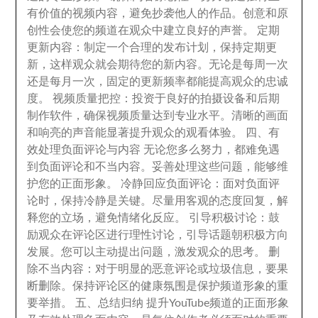
有价值的视频内容
，
避免抄袭他人的作品
。
创意和原
创性会使您的频道在观众中建立良好的声誉
。
定期
更新内容
：
制定一个合理的发布计划
，
保持定期更
新
，
这样观众就会期待您的新内容
。
无论是每周一次
还是每月一次
，
固定的更新频率都能提高观众的忠诚
度
。
视频质量把控
：
投资于良好的拍摄设备和后期
制作软件
，
确保视频质量达到专业水平
。
清晰的画面
和响亮的声音能显著提升观众的观看体验
。
四
、
有
效处理负面评论与内容 无论您多么努力
，
都难免遇
到负面评论和不当内容
。
妥善处理这些问题
，
能够维
护您的正面形象
。
冷静回应负面评论
：
面对负面评
论时
，
保持冷静是关键
。
尽量用客观的态度回复
，
解
释您的立场
，
避免情绪化反应
。
引导积极讨论
：
鼓
励观众在评论区进行理性讨论
，
引导话题朝积极方向
发展
。
您可以主动提出问题
，
激发观众的思考
。
删
除不当内容
：
对于明显的恶意评论或垃圾信息
，
要果
断删除
。
保持评论区的健康氛围是保护频道形象的重
要举措
。
五
、
总结归纳 提升YouTube频道的正面形象