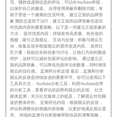
骂
、
骚扰或虚假信息的评论
，
可以向YouTube举报
，
以保护自己的频道
。
合理使用屏蔽和删除功能
，
有
助于营造一个健康的交流环境
。
建立正面的品牌形
象 预防总是胜于治疗
，
建立正面的品牌形象也是应
对负面内容的重要策略
。
以下是一些建立正面形象的
方法
：
提供优质内容
：
持续发布高质量
、
有价值的
视频
，
吸引正面观众
。
互动与反馈
：
积极与观众互
动
，
收集反馈并根据观众的需求改进内容
。
发挥社
区力量
：
鼓励忠实粉丝参与讨论
，
让他们为你的频道
辩护
，
这样可以减轻负面评论的影响
。
通过建立正
面的品牌形象
，
可以降低负面评论的数量
，
同时增强
观众的信任感
。
监测和分析反馈 最后
，
监测和分析
观众的反馈是持续改进的重要环节
。
你可以使用以下
工具和方法
：
YouTube分析工具
：
利用YouTube自带
的分析工具
，
查看评论的趋势和观众的反馈
。
社交
媒体监测
：
关注社交媒体上的提及
，
了解观众对你频
道的整体评价
。
定期评估内容
：
根据观众的反馈
，
评估和调整你的视频内容策略
，
以更好地满足观众需
求
。
持续的监测与分析能够帮助你及时调整策略
，