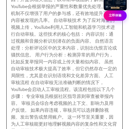
YouTube会根据举报的严重性和数量优先处理
。
这一
机制不仅增强了用户的参与感
，
还有效地提升了负面
立即体验
内容被发现的几率
。
自动审核技术 为了应对海量的
视频上传
，
YouTube利用人工智能和机器学习技术进
行自动审核
。
这些技术的核心包括
：
内容识别
：
通
过视频和音频分析识别潜在的负面内容
。
自然语言
处理
：
分析评论区中的文本内容
，
识别出仇恨言论或
骚扰信息
。
用户行为分析
：
检测异常的用户行为
，
比如反复举报同一内容或上传大量相似内容
。
虽然
自动审核技术极大提高了效率
，
但它仍然存在一定的
局限性
，
尤其是在识别语境和文化差异方面
。
人工
审核流程 在自动审核无法准确判断的情况下
，
YouTube会启动人工审核流程
。
该流程包括以下几个
步骤
：
专业审核员根据社区指导原则审查被举报内
容
。
审核员会综合考虑视频的上下文
、
影响力及用
户反馈
。
如果内容违规
，
审核员可以选择删除视
频
、
发出警告或禁用账户
。
这一环节至关重要
，
因
为人工审核能更好地理解视频内容的复杂性和文化背