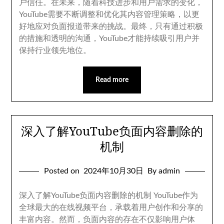
户信任
。
在未来
，
随着科技进步和用户需求的变化
，
YouTube需要不断调整和优化其内容管理策略
，
以更
好地应对负面报道带来的挑战
。
最终
，
只有通过积极
的措施和透明的沟通
，
YouTube才能持续吸引用户并
保持行业领先地位
。
Read more
深入了解YouTube负面内容删除的
机制
Posted on
2024
年10月30日
By admin
深入了解YouTube负面内容删除的机制 YouTube作为
全球最大的在线视频平台
，
承载着用户创作和分享的
丰富内容
。
然而
，
负面内容的存在不仅影响用户体