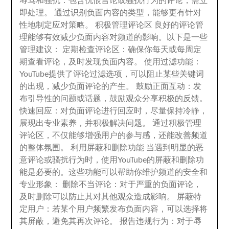
辱骂和骚扰
：
包含仇恨言论或骚扰行为的评论
，
需立
即处理
。
通过识别负面内容的类型
，
能够更有针对
性地制定应对策略
。
积极管理评论区 良好的评论管
理能够有效减少负面内容对频道的影响
。
以下是一些
管理建议
：
定期检查评论区
：
确保你每天或每周定
期查看评论
，
及时发现负面内容
。
使用过滤功能
：
YouTube提供了评论过滤选项
，
可以阻止某些关键词
的出现
，
减少负面评论的产生
。
鼓励正面互动
：
发
布引导性的问题或话题
，
鼓励观众分享积极的反馈
。
快速回应
：
对负面评论进行回应时
，
尽量保持冷静
，
展现出专业素养
，
并积极解决问题
。
通过积极管理
评论区
，
不仅能够增强用户的参与感
，
还能改善频道
的整体氛围
。
利用屏蔽和删除功能 当遇到明显的恶
意评论或骚扰行为时
，
使用YouTube的屏蔽和删除功
能是必要的
。
这些功能可以帮助你维护频道的安全和
专业形象
：
删除不当评论
：
对于严重的负面评论
，
及时删除可以防止其对其他观众造成影响
。
屏蔽特
定用户
：
若某个用户频繁发布负面内容
，
可以选择将
其屏蔽
，
避免其再次评论
。
报告违规行为
：
对于辱