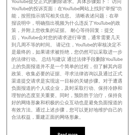
YouTube提交正式的删除请求
。
具体步骤如下
：
访问
YouTube的投诉页面
：
在YouTube网站上找到“举报”功
能
，
按照指示填写相关信息
。
清晰表述问题
：
在举
报说明中
，
明确指出视频为什么违反了YouTube的政
策
，
并附上您收集的证据
。
耐心等待回复
：
提交
后
，
YouTube会对您的请求进行审查
，
通常需要几天
到几周不等的时间
。
请记住
，
YouTube的审核决定不
是最终的
，
如果请求被拒绝
，
您仍然可以采取进一步
的法律行动
。
总结与建议 通过法律手段删除YouTube
上的负面报道并不是一个简单的过程
，
但了解其内容
政策
、
收集必要的证据
、
寻求法律咨询以及通过正式
渠道提交请求是实现这一目标的关键步骤
。
对于遭遇
负面报道的个人或企业
，
及时采取行动
、
保持冷静和
理智的态度至关重要
。
同时
，
预防胜于治疗
，
保持良
好的网络形象和积极的公众互动也是避免负面报道的
有效方法
。
通过上述步骤
，
您可以更好地维护自己的
合法权益
，
重建正面的网络形象
。