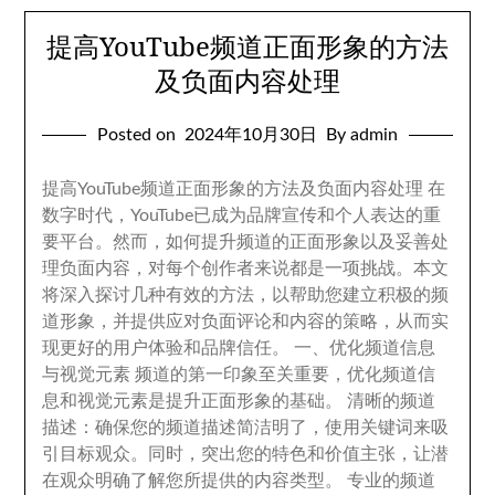
提高YouTube频道正面形象的方法
及负面内容处理
Posted on
2024
年10月30日
By admin
提高YouTube频道正面形象的方法及负面内容处理 在
数字时代
，
YouTube已成为品牌宣传和个人表达的重
要平台
。
然而
，
如何提升频道的正面形象以及妥善处
理负面内容
，
对每个创作者来说都是一项挑战
。
本文
将深入探讨几种有效的方法
，
以帮助您建立积极的频
道形象
，
并提供应对负面评论和内容的策略
，
从而实
现更好的用户体验和品牌信任
。
一
、
优化频道信息
与视觉元素 频道的第一印象至关重要
，
优化频道信
息和视觉元素是提升正面形象的基础
。
清晰的频道
描述
：
确保您的频道描述简洁明了
，
使用关键词来吸
引目标观众
。
同时
，
突出您的特色和价值主张
，
让潜
在观众明确了解您所提供的内容类型
。
专业的频道