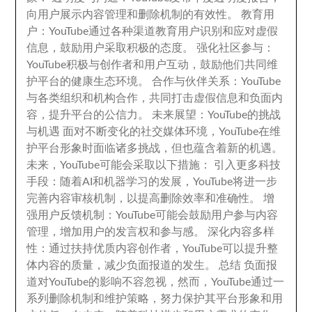
向用户展示内容管理和删除机制的有效性
。
教育用
户
：
YouTube通过各种渠道教育用户识别和应对虚假
信息
，
鼓励用户采取积极的态度
。
强化社区参与
：
YouTube积极与创作者和用户互动
，
鼓励他们共同维
护平台的健康生态环境
。
合作与伙伴关系
：
YouTube
与各类组织和机构合作
，
共同打击虚假信息和负面内
容
，
提升平台的公信力
。
未来展望
：
YouTube的挑战
与机遇 面对不断变化的社交媒体环境
，
YouTube在维
护平台形象时面临诸多挑战
，
但也蕴含着新的机遇
。
未来
，
YouTube可能会采取以下措施
：
引入更多科技
手段
：
随着AI和机器学习的发展
，
YouTube将进一步
完善内容审核机制
，
以提高删除效率和准确性
。
增
强用户反馈机制
：
YouTube可能会鼓励用户参与内容
管理
，
增加用户的发言权和参与感
。
深化内容多样
性
：
通过扶持优质内容创作者
，
YouTube可以提升整
体内容的质量
，
减少负面报道的发生
。
总结 负面报
道对YouTube的影响不容忽视
，
然而
，
YouTube通过一
系列删除机制和维护策略
，
努力保护其平台形象和用