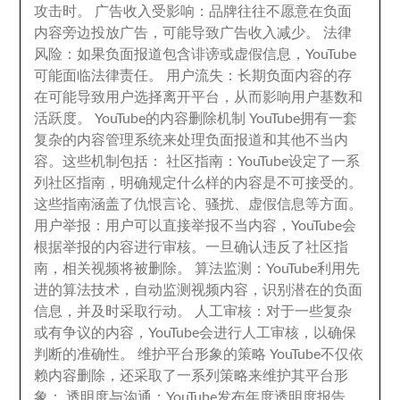
攻击时
。
广告收入受影响
：
品牌往往不愿意在负面
内容旁边投放广告
，
可能导致广告收入减少
。
法律
风险
：
如果负面报道包含诽谤或虚假信息
，
YouTube
可能面临法律责任
。
用户流失
：
长期负面内容的存
在可能导致用户选择离开平台
，
从而影响用户基数和
活跃度
。
YouTube的内容删除机制 YouTube拥有一套
复杂的内容管理系统来处理负面报道和其他不当内
容
。
这些机制包括
：
社区指南
：
YouTube设定了一系
列社区指南
，
明确规定什么样的内容是不可接受的
。
这些指南涵盖了仇恨言论
、
骚扰
、
虚假信息等方面
。
用户举报
：
用户可以直接举报不当内容
，
YouTube会
根据举报的内容进行审核
。
一旦确认违反了社区指
南
，
相关视频将被删除
。
算法监测
：
YouTube利用先
进的算法技术
，
自动监测视频内容
，
识别潜在的负面
信息
，
并及时采取行动
。
人工审核
：
对于一些复杂
或有争议的内容
，
YouTube会进行人工审核
，
以确保
判断的准确性
。
维护平台形象的策略 YouTube不仅依
赖内容删除
，
还采取了一系列策略来维护其平台形
象
：
透明度与沟通
：
YouTube发布年度透明度报告
，