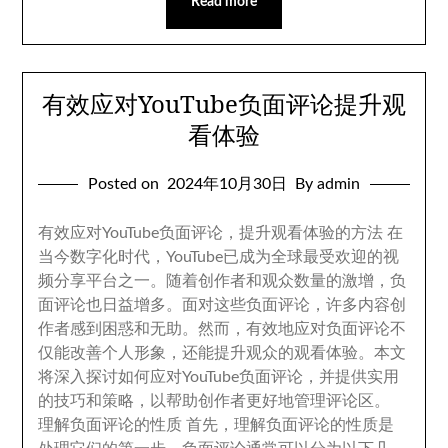
Read more
有效应对YouTube负面评论提升观
看体验
Posted on
2024
年10月30日
By admin
有效应对YouTube负面评论
，
提升观看体验的方法 在
当今数字化时代
，
YouTube已成为全球最受欢迎的视
频分享平台之一
。
随着创作者和观众数量的激增
，
负
面评论也日益增多
。
面对这些负面评论
，
许多内容创
作者感到困惑和无助
。
然而
，
有效地应对负面评论不
仅能改善个人形象
，
还能提升观众的观看体验
。
本文
将深入探讨如何应对YouTube负面评论
，
并提供实用
的技巧和策略
，
以帮助创作者更好地管理评论区
。
理解负面评论的性质 首先
，
理解负面评论的性质是