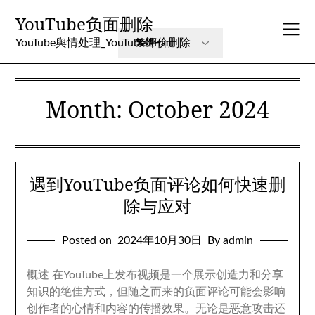
Skip
YouTube负面删除
to
content
YouTube舆情处理_YouTube评价删除
Month
:
October
2024
遇到YouTube负面评论如何快速删
除与应对
Posted on
2024
年10月30日
By admin
概述 在YouTube上发布视频是一个展示创造力和分享
知识的绝佳方式
，
但随之而来的负面评论可能会影响
创作者的心情和内容的传播效果
。
无论是恶意攻击还