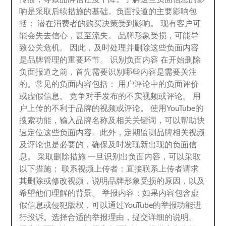
响是采取后续措施的基础
。
负面报道的主要影响包
括
：
潜在消费者的购买决策受到影响
。
现有客户可
能会失去信心
，
甚至流失
。
品牌形象受损
，
可能导
致公关危机
。
因此
，
及时处理并删除这些负面内容
是品牌管理的重要环节
。
识别负面内容 在开始删除
负面报道之前
，
首先需要识别哪些内容是需要关注
的
。
常见的负面内容包括
：
用户评论中的负面评价
或虚假信息
。
竞争对手发布的不实视频或评论
。
用
户上传的不利于品牌的视频或评论
。
使用YouTube的
搜索功能
，
输入品牌名称及相关关键词
，
可以帮助快
速定位这些负面内容
。
此外
，
定期监测品牌相关视频
及评论也是必要的
，
确保及时发现新出现的负面信
息
。
采取删除措施 一旦识别出负面内容
，
可以采取
以下措施
：
联系视频上传者
：
直接联系上传者请求
其删除或修改视频
，
说明品牌形象受损的原因
，
以及
希望他们理解的背景
。
举报内容
：
如果内容包含虚
假信息或侵犯版权
，
可以通过YouTube的举报功能进
行投诉
。
选择合适的举报理由
，
提交详细的说明
。