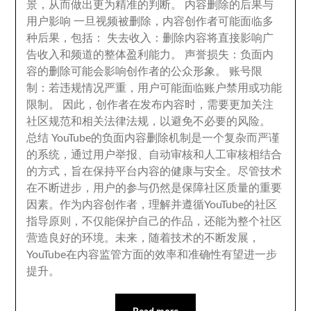
景
，
从而做出更为精准的判断
。
内容删除的后果与
用户影响 一旦视频被删除
，
内容创作者可能面临多
种后果
，
包括
：
失去收入
：
删除内容将直接影响广
告收入和频道的整体盈利能力
。
声誉损失
：
负面内
容的删除可能会影响创作者的公众形象
。
账号限
制
：
若违规情况严重
，
用户可能面临账户禁用或功能
限制
。
因此
，
创作者在发布内容时
，
需要更加关注
社区规范和相关法律法规
，
以避免不必要的风险
。
总结 YouTube的负面内容删除机制是一个复杂而严谨
的系统
，
通过用户举报
、
自动审核和人工审核相结合
的方式
，
旨在保持平台内容的健康与安全
。
尽管技术
在不断进步
，
用户的参与仍然是保障社区质量的重要
因素
。
作为内容创作者
，
理解并遵循YouTube的社区
指导原则
，
不仅能保护自己的作品
，
还能为整个社区
营造良好的环境
。
未来
，
随着技术的不断发展
，
YouTube在内容监管方面的效率和准确性有望进一步
提升
。