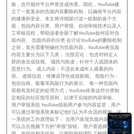
验
，
也可能对平台声誉造成伤害
。
因此
，
YouTube建
立了一套复杂的负面内容删除机制
，
以确保平台内容
的健康和安全
。
本文将详细探讨这一机制的各个方
面
，
包括内容分类
、
用户举报
、
自动审核技术以及人
工审核流程
，
帮助读者全面了解YouTube如何应对负
面内容
。
负面内容的分类 在讨论YouTube的删除机制
之前
，
首先需要明确何为负面内容
。
YouTube将负面
内容主要分为以下几类
：
仇恨言论
：
包含对特定人
群的攻击或歧视
。
骚扰与欺凌
：
针对个人或团体的
恶意行为
。
成人内容
：
不适合未成年人观看的内
容
。
虚假信息
：
传播误导性或假新闻
。
危险行为
：
包括自残
、
吸毒等风险行为的展示
。
每一种负面内
容都有其特定的处理方式
，
YouTube依靠这些分类制
定相应的社区指导原则
，
以便于后续的内容审核
。
用户举报系统 YouTube鼓励用户参与内容监管
，
用户
可以通过举报系统来标记他们认为不合适的视频
。
这
一系统的工作原理如下
：
当用户发现负面内容时
，
可以点击视频下方的“举报”按钮
。
用户需选择举报原
因
，
并提供相关信息
，
以帮助审核团队了解情况
。