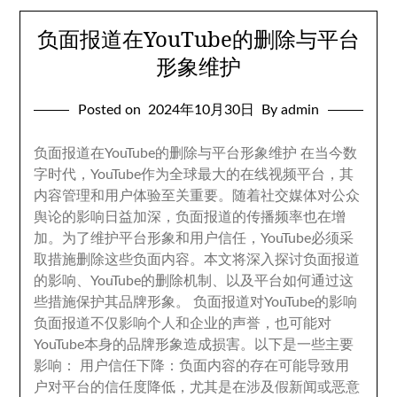
负面报道在YouTube的删除与平台
形象维护
Posted on
2024
年10月30日
By admin
负面报道在YouTube的删除与平台形象维护 在当今数
字时代
，
YouTube作为全球最大的在线视频平台
，
其
内容管理和用户体验至关重要
。
随着社交媒体对公众
舆论的影响日益加深
，
负面报道的传播频率也在增
加
。
为了维护平台形象和用户信任
，
YouTube必须采
取措施删除这些负面内容
。
本文将深入探讨负面报道
的影响
、
YouTube的删除机制
、
以及平台如何通过这
些措施保护其品牌形象
。
负面报道对YouTube的影响
负面报道不仅影响个人和企业的声誉
，
也可能对
YouTube本身的品牌形象造成损害
。
以下是一些主要
影响
：
用户信任下降
：
负面内容的存在可能导致用
户对平台的信任度降低
，
尤其是在涉及假新闻或恶意