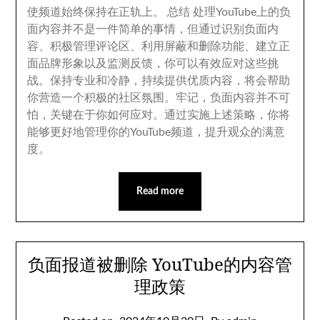
使频道始终保持在正轨上
。
总结 处理YouTube上的负
面内容并不是一件简单的事情
，
但通过识别负面内
容
、
积极管理评论区
、
利用屏蔽和删除功能
、
建立正
面品牌形象以及监测反馈
，
你可以有效应对这些挑
战
。
保持专业和冷静
，
持续提供优质内容
，
将会帮助
你营造一个积极的社区氛围
。
牢记
，
负面内容并不可
怕
，
关键在于你如何应对
。
通过实施上述策略
，
你将
能够更好地管理你的YouTube频道
，
提升观众的满意
度
。
Read more
负面报道被删除 YouTube的内容管
理政策