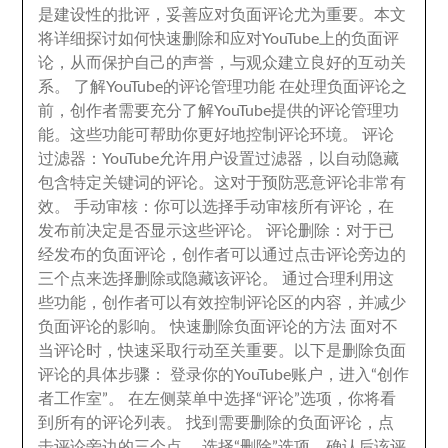
是建设性的批评
，
妥善应对负面评论尤为重要
。
本文
将详细探讨如何快速删除和应对YouTube上的负面评
论
，
从而保护自己的声誉
，
与观众建立良好的互动关
系
。
了解YouTube的评论管理功能 在处理负面评论之
前
，
创作者需要充分了解YouTube提供的评论管理功
能
。
这些功能可帮助你更好地控制评论环境
。
评论
过滤器
：
YouTube允许用户设置过滤器
，
以自动隐藏
包含特定关键词的评论
。
这对于预防恶意评论非常有
效
。
手动审核
：
你可以选择手动审核所有评论
，
在
发布前决定是否显示这些评论
。
评论删除
：
对于已
经发布的负面评论
，
创作者可以通过点击评论旁边的
三个点来选择删除或隐藏该评论
。
通过合理利用这
些功能
，
创作者可以有效控制评论区的内容
，
并减少
负面评论的影响
。
快速删除负面评论的方法 面对不
当评论时
，
快速采取行动至关重要
。
以下是删除负面
评论的具体步骤
：
登录你的YouTube账户
，
进入“创作
者工作室”
。
在左侧菜单中选择“评论”选项
，
你将看
到所有的评论列表
。
找到需要删除的负面评论
，
点
击评论旁边的三个点
。
选择“删除”选项
，
确认后该评