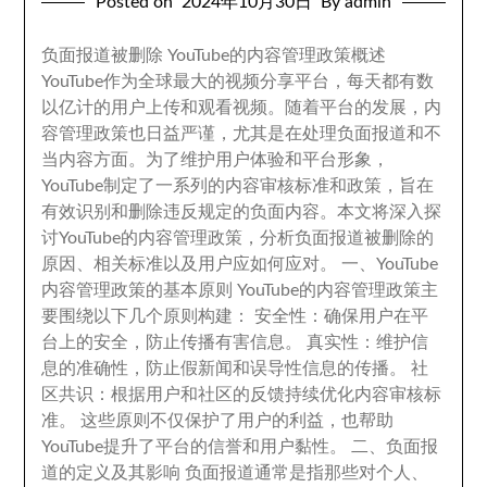
Posted on
2024
年10月30日
By admin
负面报道被删除 YouTube的内容管理政策概述
YouTube作为全球最大的视频分享平台
，
每天都有数
以亿计的用户上传和观看视频
。
随着平台的发展
，
内
容管理政策也日益严谨
，
尤其是在处理负面报道和不
当内容方面
。
为了维护用户体验和平台形象
，
YouTube制定了一系列的内容审核标准和政策
，
旨在
有效识别和删除违反规定的负面内容
。
本文将深入探
讨YouTube的内容管理政策
，
分析负面报道被删除的
原因
、
相关标准以及用户应如何应对
。
一
、
YouTube
内容管理政策的基本原则 YouTube的内容管理政策主
要围绕以下几个原则构建
：
安全性
：
确保用户在平
台上的安全
，
防止传播有害信息
。
真实性
：
维护信
息的准确性
，
防止假新闻和误导性信息的传播
。
社
区共识
：
根据用户和社区的反馈持续优化内容审核标
准
。
这些原则不仅保护了用户的利益
，
也帮助
YouTube提升了平台的信誉和用户黏性
。
二
、
负面报
道的定义及其影响 负面报道通常是指那些对个人
、