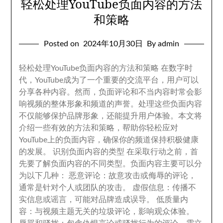
轻松处理YouTube负面内容的方法
和策略
Posted on
2024
年10月30日
By admin
轻松处理YouTube负面内容的方法和策略 在数字时
代
，
YouTube成为了一个重要的交流平台
，
用户可以
分享各种内容
。
然而
，
负面评论和不当内容时常会影
响视频的整体形象和频道的声誉
。
处理这些负面内容
不仅能够保护品牌形象
，
还能提升用户体验
。
本文将
介绍一些有效的方法和策略
，
帮助你轻松应对
YouTube上的负面内容
，
确保你的频道保持积极健康
的发展
。
识别负面内容的类型 在采取行动之前
，
首
先要了解负面内容的不同类型
。
负面内容主要可以分
为以下几种
：
恶意评论
：
故意攻击或侮辱的评论
，
通常是针对个人或团队的攻击
。
虚假信息
：
传播不
实信息或谣言
，
可能对品牌造成误导
。
低质量内
容
：
与视频主题无关的垃圾评论
，
影响观众体验
。