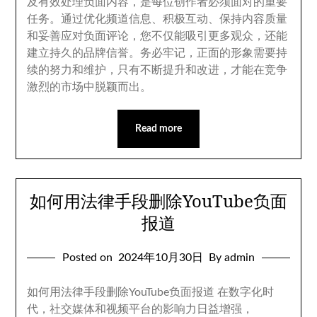
及有效处理负面内容
，
是每位创作者必须面对的重要
任务
。
通过优化频道信息
、
积极互动
、
保持内容质量
和妥善应对负面评论
，
您不仅能吸引更多观众
，
还能
建立持久的品牌信誉
。
务必牢记
，
正面的形象需要持
续的努力和维护
，
只有不断提升和改进
，
才能在竞争
激烈的市场中脱颖而出
。
Read more
如何用法律手段删除YouTube负面
报道
Posted on
2024
年10月30日
By admin
如何用法律手段删除YouTube负面报道 在数字化时
代
，
社交媒体和视频平台的影响力日益增强
，