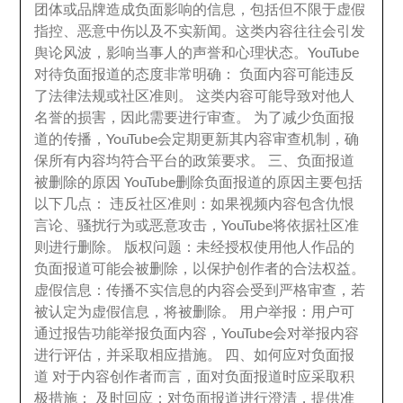
团体或品牌造成负面影响的信息
，
包括但不限于虚假
指控
、
恶意中伤以及不实新闻
。
这类内容往往会引发
舆论风波
，
影响当事人的声誉和心理状态
。
YouTube
对待负面报道的态度非常明确
：
负面内容可能违反
了法律法规或社区准则
。
这类内容可能导致对他人
名誉的损害
，
因此需要进行审查
。
为了减少负面报
道的传播
，
YouTube会定期更新其内容审查机制
，
确
保所有内容均符合平台的政策要求
。
三
、
负面报道
被删除的原因 YouTube删除负面报道的原因主要包括
以下几点
：
违反社区准则
：
如果视频内容包含仇恨
言论
、
骚扰行为或恶意攻击
，
YouTube将依据社区准
则进行删除
。
版权问题
：
未经授权使用他人作品的
负面报道可能会被删除
，
以保护创作者的合法权益
。
虚假信息
：
传播不实信息的内容会受到严格审查
，
若
被认定为虚假信息
，
将被删除
。
用户举报
：
用户可
通过报告功能举报负面内容
，
YouTube会对举报内容
进行评估
，
并采取相应措施
。
四
、
如何应对负面报
道 对于内容创作者而言
，
面对负面报道时应采取积
极措施
：
及时回应
：
对负面报道进行澄清
，
提供准