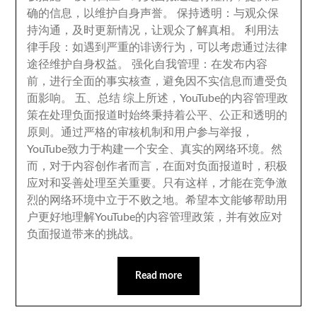
确的信息
，
以维护自身声誉
。
保持透明
：
与观众保
持沟通
，
及时更新情况
，
让观众了解真相
。
利用法
律手段
：
如遇到严重的诽谤行为
，
可以考虑通过法律
途径维护自身权益
。
强化自我管理
：
在发布内容
前
，
进行全面的事实核查
，
避免因不实信息而遭受负
面影响
。
五
、
总结 综上所述
，
YouTube的内容管理政
策在处理负面报道时始终秉持着公平
、
公正和透明的
原则
。
通过严格的审核机制和用户参与举报
，
YouTube致力于构建一个安全
、
真实的网络环境
。
然
而
，
对于内容创作者而言
，
在面对负面报道时
，
积极
应对和妥善处理至关重要
。
只有这样
，
才能在竞争激
烈的网络环境中立于不败之地
。
希望本文能够帮助用
户更好地理解YouTube的内容管理政策
，
并有效应对
负面报道带来的挑战
。
Read more