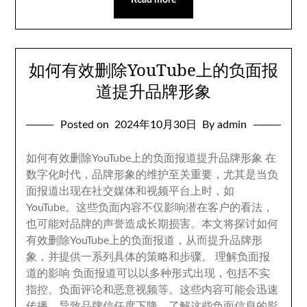
Read more
如何有效删除YouTube上的负面报
道提升品牌形象
Posted on
2024
年10月30日
By admin
如何有效删除YouTube上的负面报道提升品牌形象 在
数字化时代
，
品牌形象的维护至关重要
，
尤其是当负
面报道出现在社交媒体和视频平台上时
，
如
YouTube
。
这些负面内容不仅影响潜在客户的看法
，
也可能对品牌的声誉造成长期损害
。
本文将探讨如何
有效删除YouTube上的负面报道
，
从而提升品牌形
象
，
并提供一系列具体的策略和步骤
。
理解负面报
道的影响 负面报道可以以多种形式出现
，
包括不实
指控
、
负面评论和恶意视频等
。
这些内容可能会迅速
传播
，
导致品牌信任度下降
。
了解这些负面信息的影