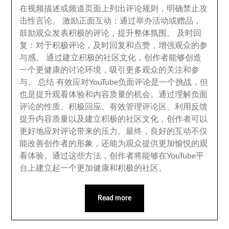
在视频描述或频道页面上列出评论规则
，
明确禁止攻
击性言论
。
激励正面互动
：
通过举办活动或赠品
，
鼓励观众发表积极的评论
，
提升整体氛围
。
及时回
复
：
对于积极评论
，
及时回复和点赞
，
增强观众的参
与感
。
通过建立积极的社区文化
，
创作者能够创造
一个更健康的讨论环境
，
吸引更多观众的关注和参
与
。
总结 有效应对YouTube负面评论是一个挑战
，
但
也是提升观看体验和内容质量的机会
。
通过理解负面
评论的性质
、
积极回应
、
有效管理评论区
、
利用反馈
提升内容质量以及建立积极的社区文化
，
创作者可以
更好地应对评论带来的压力
。
最终
，
良好的互动不仅
能改善创作者的形象
，
还能为观众提供更加愉悦的观
看体验
。
通过这些方法
，
创作者将能够在YouTube平
台上建立起一个更加健康和积极的社区
。
Read more