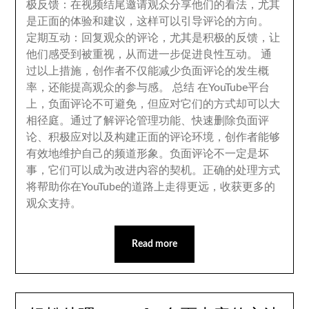
极反馈
：
在视频结尾邀请观众分享他们的看法
，
尤其
是正面的体验和建议
，
这样可以引导评论的方向
。
定期互动
：
回复观众的评论
，
尤其是积极的反馈
，
让
他们感受到被重视
，
从而进一步促进良性互动
。
通
过以上措施
，
创作者不仅能减少负面评论的发生概
率
，
还能提高观众的参与感
。
总结 在YouTube平台
上
，
负面评论不可避免
，
但应对它们的方式却可以大
相径庭
。
通过了解评论管理功能
、
快速删除负面评
论
、
积极应对以及构建正面的评论环境
，
创作者能够
有效地维护自己的频道形象
。
负面评论不一定是坏
事
，
它们可以成为改进内容的契机
。
正确的处理方式
将帮助你在YouTube的道路上走得更远
，
收获更多的
观众支持
。
Read more