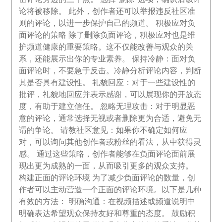
论将被移除
。
此外
，
创作者还可以举报违反社区准
则的评论
，
以进一步保护自己的频道
。
积极应对负
面评论的策略 除了删除负面评论
，
积极应对也是维
护频道健康的重要策略
。
这不仅能改善与观众的关
系
，
还能展示出你的专业素养
。
保持冷静
：
面对负
面评论时
，
不要急于反击
。
冷静分析评论内容
，
判断
其是否具有建设性
。
礼貌回应
：
对于一些建设性的
批评
，
礼貌地回应并表示感谢
，
可以展现你的开放态
度
，
有助于建立信任
。
忽略无理攻击
：
对于明显恶
意的评论
，
通常选择无视或者删除更为合适
，
避免无
谓的争论
。
请教社区意见
：
如果你不确定如何应
对
，
可以询问其他创作者或粉丝的看法
，
从中获得灵
感
。
通过这些策略
，
创作者能够在负面评论面前展
现出更为成熟的一面
，
从而吸引更多的观众支持
。
构建正面的评论环境 为了减少负面评论的数量
，
创
作者可以主动营造一个正面的评论环境
。
以下是几种
有效的方法
：
明确沟通
：
在视频描述或频道说明中
明确表达希望观众保持友好和尊重的态度
。
鼓励积