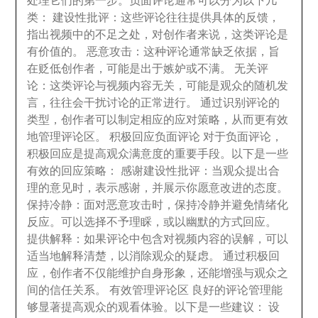
处理它们的第一步
。
负面评论通常可以分为以下几
类
：
建设性批评
：
这些评论往往提供具体的反馈
，
指出视频中的不足之处
，
对创作者来说
，
这类评论是
有价值的
。
恶意攻击
：
这种评论通常缺乏依据
，
旨
在贬低创作者
，
可能是出于嫉妒或不满
。
无关评
论
：
这类评论与视频内容无关
，
可能是观众的随机发
言
，
往往会干扰讨论的正常进行
。
通过识别评论的
类型
，
创作者可以制定相应的应对策略
，
从而更有效
地管理评论区
。
积极回应负面评论 对于负面评论
，
积极回应是提高观众满意度的重要手段
。
以下是一些
有效的回应策略
：
感谢建设性批评
：
当观众提出合
理的意见时
，
表示感谢
，
并展示你愿意改进的态度
。
保持冷静
：
面对恶意攻击时
，
保持冷静并避免情绪化
反应
。
可以选择不予理睬
，
或以幽默的方式回应
。
提供解释
：
如果评论中包含对视频内容的误解
，
可以
适当地解释清楚
，
以消除观众的疑虑
。
通过积极回
应
，
创作者不仅能维护自身形象
，
还能增强与观众之
间的信任关系
。
有效管理评论区 良好的评论管理能
够显著提高观众的观看体验
。
以下是一些建议
：
设