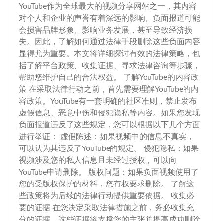
YouTube作为全球最大的视频分享网站之一
，
其内容
对个人和企业的声誉有着深远的影响
。
负面报道可能
会损害品牌形象
、
影响业务发展
，
甚至导致经济损
失
。
因此
，
了解如何通过法律手段删除这些负面内容
显得尤为重要
。
本文将详细探讨有效的法律策略
，
包
括了解平台政策
、
收集证据
、
寻求法律咨询等步骤
，
帮助您维护自己的合法权益
。
了解YouTube的内容政
策 在采取法律行动之前
，
首先需要理解YouTube的内
容政策
。
YouTube有一套明确的社区准则
，
禁止发布
虚假信息
、
恶意中伤和侵犯隐私等内容
。
如果您发现
负面报道违反了这些规定
，
您可以根据以下几个方面
进行举证
：
虚假陈述
：
如果视频中的信息不真实
，
可以认为其违反了YouTube的规定
。
侵犯隐私
：
如果
视频涉及您的私人信息且未经过授权
，
可以向
YouTube申请删除
。
版权问题
：
如果负面视频使用了
您的受版权保护的材料
，
您有权要求删除
。
了解这
些政策将为后续的法律行动提供重要依据
。
收集必
要的证据 在您决定采取法律措施之前
，
务必收集充
分的证据
。
这些证据将支撑您的主张并提高成功删除