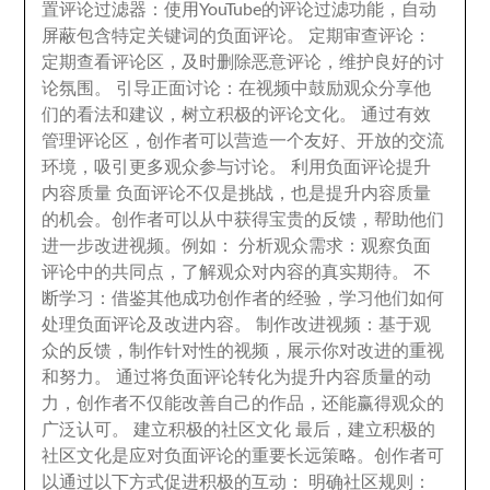
置评论过滤器
：
使用YouTube的评论过滤功能
，
自动
屏蔽包含特定关键词的负面评论
。
定期审查评论
：
定期查看评论区
，
及时删除恶意评论
，
维护良好的讨
论氛围
。
引导正面讨论
：
在视频中鼓励观众分享他
们的看法和建议
，
树立积极的评论文化
。
通过有效
管理评论区
，
创作者可以营造一个友好
、
开放的交流
环境
，
吸引更多观众参与讨论
。
利用负面评论提升
内容质量 负面评论不仅是挑战
，
也是提升内容质量
的机会
。
创作者可以从中获得宝贵的反馈
，
帮助他们
进一步改进视频
。
例如
：
分析观众需求
：
观察负面
评论中的共同点
，
了解观众对内容的真实期待
。
不
断学习
：
借鉴其他成功创作者的经验
，
学习他们如何
处理负面评论及改进内容
。
制作改进视频
：
基于观
众的反馈
，
制作针对性的视频
，
展示你对改进的重视
和努力
。
通过将负面评论转化为提升内容质量的动
力
，
创作者不仅能改善自己的作品
，
还能赢得观众的
广泛认可
。
建立积极的社区文化 最后
，
建立积极的
社区文化是应对负面评论的重要长远策略
。
创作者可
以通过以下方式促进积极的互动
：
明确社区规则
：