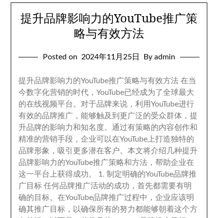
提升品牌影响力的YouTube推广策
略与有效方法
Posted on
2024
年11月25日
By admin
提升品牌影响力的YouTube推广策略与有效方法 在当
今数字化营销的时代
，
YouTube已经成为了全球最大
的在线视频平台
。
对于品牌来说
，
利用YouTube进行
有效的品牌推广
，
能够触及到更广泛的受众群体
，
提
升品牌的影响力和知名度
。
通过有策略的内容创作和
精准的营销手段
，
企业可以在YouTube上打造独特的
品牌形象
，
吸引更多潜在客户
。
本文将介绍几种提升
品牌影响力的YouTube推广策略和方法
，
帮助企业在
这一平台上获得成功
。 1.
制定明确的YouTube品牌推
广目标 任何品牌推广活动的成功
，
首先都需要有明
确的目标
。
在YouTube品牌推广过程中
，
企业应该明
确其推广目标
，
以确保所有的努力都能够朝着这个方