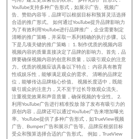
与用户建立更加紧密的联系
。
多样化的广告形式
：
YouTube支持多种广告形式
，
如展示广告
、
视频广
告
、
赞助内容等
，
品牌可以根据目标和预算灵活选择
合适的推广形式
。
如何通过YouTube提升品牌影响力
为了有效利用YouTube进行品牌推广
，
企业需要制定
清晰的推广策略
，
并采取一系列精确的执行步骤
。
以
下是几项关键的推广策略
： 1.
制作优质的视频内容
视频内容的质量直接决定了品牌的影响力
。
首先
，
品
牌要确保视频内容的创意和质量
，
以吸引观众的注意
力
。
优质的视频应该具备以下特点
：
内容具有教育
性或娱乐性
，
能够满足观众的需求
。
清晰的品牌定
位
，
能够传达品牌核心价值
。
视频长度适中
，
既能
吸引观众的注意力
，
又不至于过长导致观众流失
。
注重视觉效果和声音质量
，
确保视频的专业性
。 2.
利用YouTube广告进行精准投放 除了发布有吸引力的
原创内容
，
品牌还可以通过YouTube广告来增加曝光
率
。
YouTube提供了多种广告形式
，
如TrueView视频
广告
、
Bumper广告和展示广告等
。
品牌应根据目标
受众和预算选择合适的广告形式
。
例如
，
TrueView