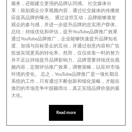
服务
，
还能建立更强的品牌认同感
。
社交媒体分
享
：
鼓励观众分享视频内容
，
通过社交媒体的传播效
应提高品牌的曝光
。
通过这些互动
，
品牌能够激发
观众的参与感
，
并进一步提升品牌的忠实用户群体
。
总结
：
持续优化和评估
，
提升YouTube品牌推广效果
通过YouTube品牌推广
，
企业能够快速提升品牌知名
度
、
加强与目标受众的互动
，
并通过创意内容和广告
投放实现更高的转化率
。
然而
，
仅仅依靠一时的努力
并不足以持续提升品牌影响力
。
品牌需要持续优化视
频内容
，
定期评估推广效果
，
调整策略
，
以应对市场
环境的变化
。
总之
，
YouTube品牌推广是一项长期且
系统的工作
，
只有通过不断创新和细化策略
，
才能在
激烈的市场竞争中脱颖而出
，
真正实现品牌价值的最
大化
。
Read more