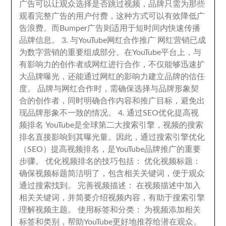
广告可以让观众选择是否跳过视频
，
品牌只需为那些
观看完整广告的用户付费
，
这种方式可以有效降低广
告浪费
。
而Bumper广告则适用于短时间内快速传播
品牌信息
。 3.
与YouTube网红合作推广 网红营销已成
为数字营销的重要组成部分
。
在YouTube平台上
，
与
有影响力的创作者或网红进行合作
，
不仅能够迅速扩
大品牌曝光
，
还能通过网红的影响力建立品牌的信任
度
。
品牌与网红合作时
，
需确保选择与品牌形象契
合的创作者
，
同时明确合作内容和推广目标
，
避免出
现品牌形象不一致的情况
。 4.
通过SEO优化提高视
频排名 YouTube是全球第二大搜索引擎
，
视频的搜索
排名直接影响到其曝光量
。
因此
，
通过搜索引擎优化
（SEO）提高视频排名
，
是YouTube品牌推广的重要
步骤
。
优化视频排名的技巧包括
：
优化视频标题
：
确保视频标题简洁明了
，
包含相关关键词
，
便于观众
通过搜索找到
。
完善视频描述
：
在视频描述中加入
相关关键词
，
并简要介绍视频内容
，
有助于搜索引擎
理解视频主题
。
使用标签和分类
：
为视频添加相关
标签和类别
，
帮助YouTube更好地推荐给潜在观众
。