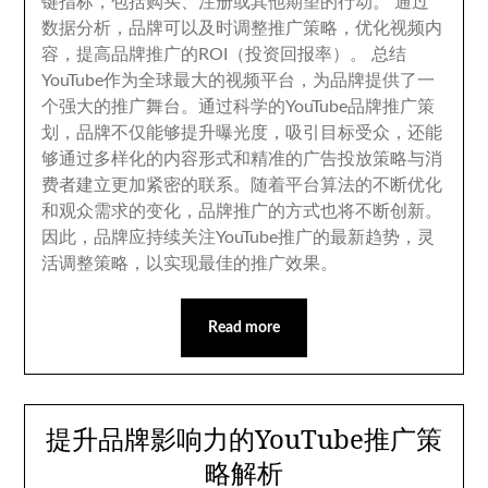
键指标
，
包括购买
、
注册或其他期望的行动
。
通过
数据分析
，
品牌可以及时调整推广策略
，
优化视频内
容
，
提高品牌推广的ROI（投资回报率）
。
总结
YouTube作为全球最大的视频平台
，
为品牌提供了一
个强大的推广舞台
。
通过科学的YouTube品牌推广策
划
，
品牌不仅能够提升曝光度
，
吸引目标受众
，
还能
够通过多样化的内容形式和精准的广告投放策略与消
费者建立更加紧密的联系
。
随着平台算法的不断优化
和观众需求的变化
，
品牌推广的方式也将不断创新
。
因此
，
品牌应持续关注YouTube推广的最新趋势
，
灵
活调整策略
，
以实现最佳的推广效果
。
Read more
提升品牌影响力的YouTube推广策
略解析