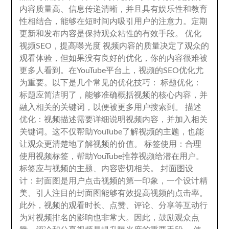
内容质量高
、
信息传递清晰
，
并且具有娱乐性和教育
性相结合
，
能够在短时间内吸引用户的注意力
。
定期
更新和发布内容是保持观众粘性的有效手段
。
优化
视频SEO
，
提高曝光度 视频内容的质量决定了观众的
观看体验
，
但如果没有良好的优化
，
你的内容很难被
更多人看到
。
在YouTube平台上
，
视频的SEO优化尤
为重要
。
以下是几个常见的优化技巧
：
标题优化
：
标题应简洁明了
，
能够准确概括视频的核心内容
，
并
融入相关的关键词
，
以便被更多用户搜索到
。
描述
优化
：
视频描述需要详细说明视频内容
，
并加入相关
关键词
。
这不仅帮助YouTube了解视频的主题
，
也能
让观众更清楚地了解视频的价值
。
标签使用
：
合理
使用视频标签
，
帮助YouTube推荐视频给潜在用户
。
标签应与视频的主题
、
内容密切相关
。
封面图设
计
：
封面图是用户点击视频的第一印象
，
一个设计精
美
、
引人注目的封面图能够有效提高视频的点击率
。
此外
，
视频的观看时长
、
点赞
、
评论
、
分享等互动行
为对视频排名的影响也非常大
。
因此
，
鼓励观众点