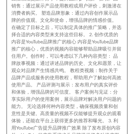
销售
：
通过展示产品使用教程或用户评价
，
刺激潜在
消费者购买
。
塑造品牌形象
：
通过内容创作展示品
牌的价值观
、
文化和使命
，
增强品牌的情感价值
。
在确定了目标之后
，
可以制定具体的推广策略
，
并选
择合适的内容类型来支持这些目标
。 2.
创作优质的
内容是YouTube品牌推广的核心 内容是YouTube品牌
推广的核心
，
优质的视频内容能够帮助品牌吸引并留
住用户
。
创作时
，
可以考虑以下几种内容类型
：
品
牌故事视频
：
通过讲述品牌的历史
、
文化和愿景
，
让
观众对品牌产生情感共鸣
。
教程类视频
：
制作关于
品牌产品或服务的使用教程
，
帮助用户了解如何高效
使用产品
。
产品评测与展示
：
发布用户的真实评价
和体验
，
增强品牌的可信度
。
客户案例与见证
：
分
享实际用户的使用案例
，
展示品牌对解决用户问题的
能力
。
无论选择何种内容类型
，
确保视频质量和创
意性是关键
。
高质量的视频不仅能够提升观众的观看
体验
，
还能在平台上获得更多的推荐和曝光
。 3.
利
用YouTube广告提升品牌推广效果 除了发布原创内容