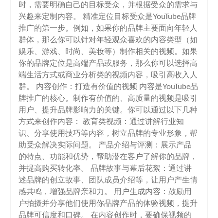
时
，
需要明确自己的目标受众
，
并根据受众的需求与
兴趣来定制内容
。
精准定位目标受众是YouTube品牌
推广的第一步
。
例如
，
如果你的品牌主要面向年轻人
群体
，
那么你可以针对年轻观众喜欢的内容类型（如
娱乐
、
游戏
、
时尚
、
美妆等）制作相关的视频
。
如果
你的品牌定位是高端产品或服务
，
那么你可以选择高
端生活方式或商业分析类的视频内容
，
吸引高收入人
群
。
内容创作
：
打造有价值的视频 内容是YouTube品
牌推广的核心
。
制作有价值的
、
高质量的视频是吸引
用户
、
提升品牌影响力的关键
。
你可以通过以下几种
方式来创作内容
：
教育类视频
：
通过讲解行业知
识
、
分享使用技巧等内容
，
树立品牌的专业形象
，
帮
助受众解决实际问题
。
产品介绍与评测
：
展示产品
的特点
、
功能和优势
，
帮助潜在客户了解你的品牌
，
并提高购买转化率
。
品牌故事与幕后花絮
：
通过讲
述品牌的创立故事
、
团队成员介绍等
，
让用户产生情
感共鸣
，
增强品牌亲和力
。
用户生成内容
：
鼓励用
户拍摄并分享他们使用你品牌产品的体验视频
，
提升
品牌可信度和口碑
。
在内容创作时
，
要确保视频的