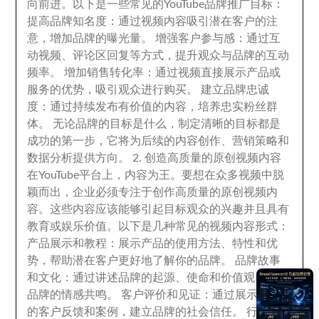
向前进
。
以下是一些常见的YouTube品牌推广目标
：
提高品牌知名度
：
通过视频内容吸引潜在客户的注
意
，
增加品牌的曝光量
。
增强客户参与感
：
通过互
动视频
、
评论区回复等方式
，
提升观众与品牌的互动
频率
。
增加销售转化率
：
通过视频直接展示产品或
服务的优势
，
吸引观众进行购买
。
建立品牌忠诚
度
：
通过持续发布有价值的内容
，
培养忠实粉丝群
体
。
无论品牌的目标是什么
，
制定清晰的目标都是
成功的第一步
，
它将为后续的内容创作
、
营销策略和
数据分析提供方向
。 2.
创造高质量的原创视频内容
在YouTube平台上
，
内容为王
。
要想在众多视频中脱
颖而出
，
企业必须专注于创作高质量的原创视频内
容
。
这些内容应该能够引起目标观众的兴趣并且具有
教育或娱乐价值
。
以下是几种常见的视频内容形式
：
产品展示和教程
：
展示产品的使用方法
、
特性和优
势
，
帮助潜在客户更好地了解你的品牌
。
品牌故事
和文化
：
通过讲述品牌的起源
、
使命和价值观
，
增强
品牌的情感共鸣
。
客户评价和见证
：
通过展示真实
的客户反馈和案例
，
建立品牌的社会信任
。
行业知