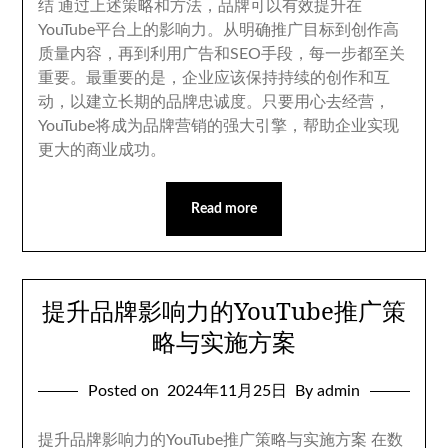
结 通过上述策略和方法
，
品牌可以有效提升在
YouTube平台上的影响力
。
从明确推广目标到创作高
质量内容
，
再到利用广告和SEO手段
，
每一步都至关
重要
。
最重要的是
，
企业应该保持持续的创作和互
动
，
以建立长期的品牌忠诚度
。
只要用心去经营
，
YouTube将成为品牌营销的强大引擎
，
帮助企业实现
更大的商业成功
。
Read more
提升品牌影响力的YouTube推广策
略与实施方案
Posted on
2024
年11月25日
By admin
提升品牌影响力的YouTube推广策略与实施方案 在数