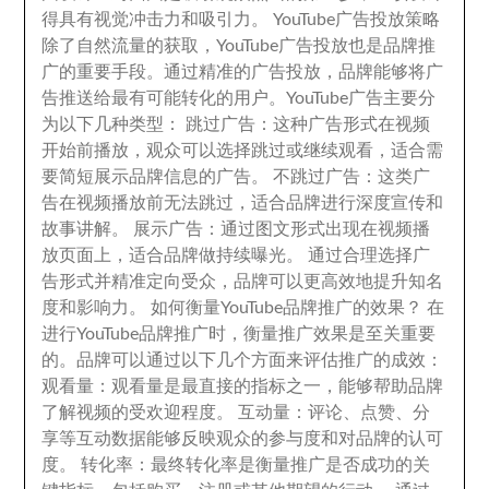
得具有视觉冲击力和吸引力
。
YouTube广告投放策略
除了自然流量的获取
，
YouTube广告投放也是品牌推
广的重要手段
。
通过精准的广告投放
，
品牌能够将广
告推送给最有可能转化的用户
。
YouTube广告主要分
为以下几种类型
：
跳过广告
：
这种广告形式在视频
开始前播放
，
观众可以选择跳过或继续观看
，
适合需
要简短展示品牌信息的广告
。
不跳过广告
：
这类广
告在视频播放前无法跳过
，
适合品牌进行深度宣传和
故事讲解
。
展示广告
：
通过图文形式出现在视频播
放页面上
，
适合品牌做持续曝光
。
通过合理选择广
告形式并精准定向受众
，
品牌可以更高效地提升知名
度和影响力
。
如何衡量YouTube品牌推广的效果？ 在
进行YouTube品牌推广时
，
衡量推广效果是至关重要
的
。
品牌可以通过以下几个方面来评估推广的成效
：
观看量
：
观看量是最直接的指标之一
，
能够帮助品牌
了解视频的受欢迎程度
。
互动量
：
评论
、
点赞
、
分
享等互动数据能够反映观众的参与度和对品牌的认可
度
。
转化率
：
最终转化率是衡量推广是否成功的关