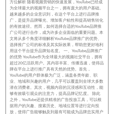
方位解析 随着视频营销的快速发展
，
YouTube已经成
为全球最大的视频平台之一
，
拥有庞大的用户基础
。
越来越多的企业意识到
，
在这个平台上进行品牌推
广
，
是提升品牌曝光
、
增加客户粘性和提高销售转化
的有效途径
。
然而
，
如何选择合适的YouTube品牌推
广公司进行合作
，
成为许多企业面临的重要问题
。
本
文将从多个角度详细解析YouTube品牌推广的优势
、
选择推广公司的标准及其实际效果
，
帮助您更好地利
用这个平台提升品牌知名度
。
一
、
YouTube品牌推广
的优势 YouTube作为全球最大的视频社交平台
，
拥有
超过20亿活跃用户
。
其内容丰富
、
传播迅速
，
使得品
牌在平台上进行推广具有天然的优势
。
首先
，
YouTube的用户群体极为广泛
，
涵盖各类年龄
、
职
业
、
地域和兴趣的用户
，
几乎可以覆盖到全球大多数
潜在消费者
。
其次
，
视频内容的沉浸感和互动性
，
能
够有效吸引观众的注意力
，
提高品牌记忆度
。
除此
之外
，
YouTube还提供精准的广告投放工具
，
可以根
据用户的兴趣
、
搜索历史
、
地域位置等进行定向投
放
，
使得广告能够触及到最有可能成为品牌忠实用户