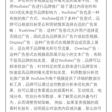
赞
、
评论和分享视频是提升曝光度的重要手段
。
使
用YouTube广告进行品牌推广 除了通过内容创作和
SEO优化来提升品牌影响力
，
YouTube广告也是一种
有效的推广方式
。
YouTube提供了多种广告形式
，
品
牌可以根据目标受众和营销预算选择合适的广告策
略
：
TrueView广告
：
这种广告形式允许用户选择是
否跳过广告
，
因此适合品牌展示广告片或创意视频
。
Display广告
：
这种广告形式在视频旁边或页面上展
示
，
适合用于品牌曝光和引导流量
。
Overlay广告
：
这种广告形式在视频底部展示短小的文本广告
，
有助
于提高品牌的知名度
。
通过YouTube广告
，
品牌可以
精准投放广告
，
针对特定的受众群体进行品牌宣传
，
快速提高品牌的曝光度和知名度
。
利用数据分析优
化推广效果 YouTube为每个视频提供了详细的数据分
析工具
，
品牌可以通过这些数据分析来优化推广效
果
。
你可以通过查看观众的观看时长
、
互动情况
、
地
域分布
、
性别分布等数据
，
来了解受众的兴趣与行
为
，
从而调整营销策略
。
例如
，
如果某类视频的观
看时长较长
，
说明观众对该类内容感兴趣
，
那么你可