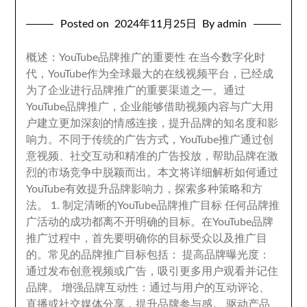
Posted on
2024
年11月25日
By admin
概述
：
YouTube品牌推广的重要性 在当今数字化时
代
，
YouTube作为全球最大的在线视频平台
，
已经成
为了企业进行品牌推广的重要渠道之一
。
通过
YouTube品牌推广
，
企业能够借助视频内容与广大用
户建立更加深刻的情感连接
，
提升品牌的知名度和影
响力
。
不同于传统的广告方式
，
YouTube推广通过创
意视频
、
社交互动和精准的广告投放
，
帮助品牌在激
烈的市场竞争中脱颖而出
。
本文将详细解析如何通过
YouTube有效提升品牌影响力
，
探索多种策略和方
法
。 1.
制定清晰的YouTube品牌推广目标 任何品牌推
广活动的成功都离不开明确的目标
。
在YouTube品牌
推广过程中
，
首先要明确你的目标受众以及推广目
的
。
常见的品牌推广目标包括
：
提高品牌曝光度
：
通过发布创意视频或广告
，
吸引更多用户观看并记住
品牌
。
增强品牌互动性
：
通过与用户的互动评论
、
直播或社交媒体分享
，
提升品牌参与感
。
驱动产品