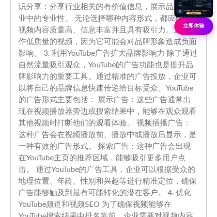
识分享
：
分享行业相关的有价值信息
，
展示品牌在行
业中的专业性
。
无论选择哪种内容形式
，
都应确保
立即体验
视频内容质量高
、
信息丰富并且具有吸引力
。
避免制
作低质量的视频
，
因为它可能会对品牌形象造成负面
影响
。 3.
利用YouTube广告扩大品牌影响力 除了通过
自然流量吸引观众
，
YouTube的广告功能也是提升品
牌影响力的重要工具
。
通过精准的广告投放
，
企业可
以将自己的品牌信息快速传递给目标受众
。
YouTube
的广告形式主要包括
：
展示广告
：
这些广告通常出
现在视频播放器旁边或搜索结果中
，
能够在观众观看
其他视频时打断他们的观看体验
。
视频插播广告
：
这种广告会在视频播放前
、
播放中或播放后显示
，
是
一种有效的广告形式
。
探索广告
：
这种广告会出现
在YouTube主页的推荐区域
，
能够吸引更多用户点
击
。
通过YouTube的广告工具
，
企业可以根据受众的
地理位置
、
年龄
、
性别和兴趣等进行精准定位
，
确保
广告能够触及到最有可能转化的潜在客户
。 4.
优化
YouTube频道和视频SEO 为了确保视频能够在
YouTube搜索结果中排名靠前
，
企业需要对视频内容