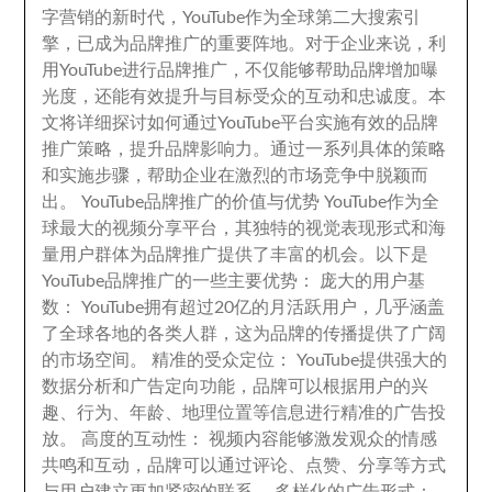
字营销的新时代
，
YouTube作为全球第二大搜索引
擎
，
已成为品牌推广的重要阵地
。
对于企业来说
，
利
用YouTube进行品牌推广
，
不仅能够帮助品牌增加曝
光度
，
还能有效提升与目标受众的互动和忠诚度
。
本
文将详细探讨如何通过YouTube平台实施有效的品牌
推广策略
，
提升品牌影响力
。
通过一系列具体的策略
和实施步骤
，
帮助企业在激烈的市场竞争中脱颖而
出
。
YouTube品牌推广的价值与优势 YouTube作为全
球最大的视频分享平台
，
其独特的视觉表现形式和海
量用户群体为品牌推广提供了丰富的机会
。
以下是
YouTube品牌推广的一些主要优势
：
庞大的用户基
数
：
YouTube拥有超过20亿的月活跃用户
，
几乎涵盖
了全球各地的各类人群
，
这为品牌的传播提供了广阔
的市场空间
。
精准的受众定位
：
YouTube提供强大的
数据分析和广告定向功能
，
品牌可以根据用户的兴
趣
、
行为
、
年龄
、
地理位置等信息进行精准的广告投
放
。
高度的互动性
：
视频内容能够激发观众的情感
共鸣和互动
，
品牌可以通过评论
、
点赞
、
分享等方式