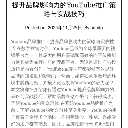
提升品牌影响力的YouTube推广策
略与实战技巧
Posted on
2024
年11月25日
By admin
YouTube品牌推广
：
提升品牌影响力的策略与实战技
巧 在数字营销时代
，
YouTube已成为全球最重要的视
频平台之一
，
其庞大的用户基础和高效的内容传播能
力使其成为品牌推广的理想平台
。
无论是通过广告投
放还是内容创作
，
YouTube品牌推广都能够有效提升
品牌的知名度和影响力
。
然而
，
如何在竞争激烈的环
境中脱颖而出
，
并最大化地发挥YouTube的潜力呢？
本文将详细介绍如何通过YouTube提升品牌影响力的
策略与实战技巧
，
帮助品牌在这个平台上获得成功
。
了解YouTube的受众群体 在开始YouTube品牌推广之
前
，
了解YouTube的受众群体至关重要
。
YouTube的用
户覆盖了全球多个地区
，
不同年龄段
、
性别
、
兴趣爱
好的用户都有涉及
。
因此
，
品牌在进行YouTube营销