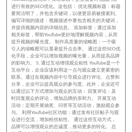
进行有效的SEO优化
。
这包括
：
优化视频标题
：
标题
要简洁明了
，
并包含关键词
，
以便更容易被搜索到
。
编写详细的描述
：
视频描述中要包含相关的关键词
，
并提供视频内容的详细信息
。
添加标签
：
通过添加
相关标签
，
帮助YouTube更好地理解视频内容
，
从而
提升视频的曝光度
。
制作高质量的缩略图
：
一个吸
引人的缩略图可以显著提升点击率
。
通过这些SEO优
化手段
，
企业可以增加视频的曝光量
，
从而提高品牌
的影响力
。 5.
通过互动增强观众粘性 YouTube是一个
互动平台
，
企业应该利用这一点与观众建立更紧密的
联系
。
通过在视频内容中引导观众进行评论
、
点赞和
分享
，
企业可以提高观众的参与度
。
此外
，
企业还可
以通过以下方式增加与观众的互动
：
回复评论
：
及
时回复观众的评论
，
增加品牌的亲和力
。
开展互动
活动
：
定期开展抽奖
、
问答等互动活动
，
激励观众参
与
。
利用YouTube社区功能
：
通过发布社区帖子与观
众进行交流
，
增加粉丝粘性
。
通过这些互动方式
，
品牌可以增强观众的忠诚度
，
推动更多的转化
。
总