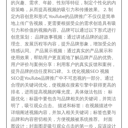
的兴趣
、
需求
、
年龄
、
性别等特征
，
制定个性化的内
容策略
，
从而提高视频的吸引力和传播效果
。 2.
制
定内容创意和形式 YouTube的品牌推广不仅仅是简单
地上传广告视频
，
更需要根据受众的需求创造具有吸
引力和价值的视频内容
。
品牌可以通过以下形式进行
创意策划
：
品牌故事视频
：
通过讲述品牌的起源
、
理念
、
发展历程等内容
，
提升品牌形象
，
增加受众的
情感认同
。
产品展示视频
：
通过真实的产品展示和
使用效果
，
帮助用户更直观地了解品牌产品的优势
。
用户评价与案例分享
：
利用客户的真实反馈和案例
，
提升品牌的信任度和口碑
。 3.
优化视频SEO 视频
SEO是YouTube品牌推广中不可忽视的一部分
。
通过
合理的关键词优化
，
使视频在搜索引擎中获得更高的
排名
，
进而提高视频的曝光度
。
具体做法包括
：
标
题优化
：
标题中要包含与品牌相关的关键词
，
并简洁
明了
，
吸引观众点击
。
描述和标签
：
在视频描述中
详细阐述视频内容
，
并加入相关关键词
；
标签也要与
品牌和内容密切相关
，
方便视频被系统推荐
。
封面
图设计
：
封面图是吸引观众点击的第一步
，
应该设计