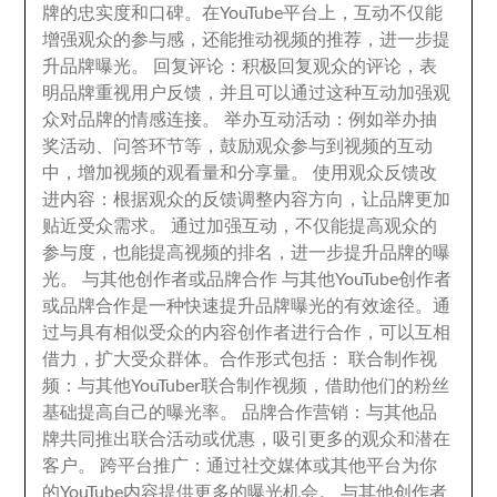
牌的忠实度和口碑
。
在YouTube平台上
，
互动不仅能
增强观众的参与感
，
还能推动视频的推荐
，
进一步提
升品牌曝光
。
回复评论
：
积极回复观众的评论
，
表
明品牌重视用户反馈
，
并且可以通过这种互动加强观
众对品牌的情感连接
。
举办互动活动
：
例如举办抽
奖活动
、
问答环节等
，
鼓励观众参与到视频的互动
中
，
增加视频的观看量和分享量
。
使用观众反馈改
进内容
：
根据观众的反馈调整内容方向
，
让品牌更加
贴近受众需求
。
通过加强互动
，
不仅能提高观众的
参与度
，
也能提高视频的排名
，
进一步提升品牌的曝
光
。
与其他创作者或品牌合作 与其他YouTube创作者
或品牌合作是一种快速提升品牌曝光的有效途径
。
通
过与具有相似受众的内容创作者进行合作
，
可以互相
借力
，
扩大受众群体
。
合作形式包括
：
联合制作视
频
：
与其他YouTuber联合制作视频
，
借助他们的粉丝
基础提高自己的曝光率
。
品牌合作营销
：
与其他品
牌共同推出联合活动或优惠
，
吸引更多的观众和潜在
客户
。
跨平台推广
：
通过社交媒体或其他平台为你
的YouTube内容提供更多的曝光机会
。
与其他创作者