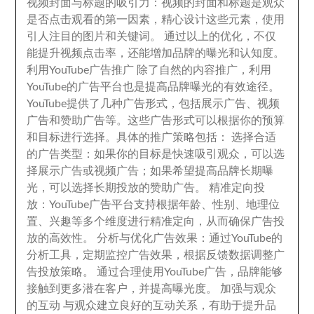
视频封面与标题的吸引力
：
视频的封面和标题是观众
是否点击观看的第一因素
，
精心设计这些元素
，
使用
引人注目的图片和关键词
。
通过以上的优化
，
不仅
能提升视频点击率
，
还能增加品牌的曝光和认知度
。
利用YouTube广告推广 除了自然的内容推广
，
利用
YouTube的广告平台也是提高品牌曝光的有效途径
。
YouTube提供了几种广告形式
，
包括展示广告
、
视频
广告和赞助广告等
。
这些广告形式可以根据你的预算
和目标进行选择
。
具体的推广策略包括
：
选择合适
的广告类型
：
如果你的目标是快速吸引观众
，
可以选
择展示广告或视频广告
；
如果希望提高品牌长期曝
光
，
可以选择长期投放的赞助广告
。
精准定向投
放
：
YouTube广告平台支持根据年龄
、
性别
、
地理位
置
、
兴趣等多个维度进行精准定向
，
从而确保广告投
放的高效性
。
分析与优化广告效果
：
通过YouTube的
分析工具
，
定期监控广告效果
，
根据反馈数据调整广
告投放策略
。
通过合理使用YouTube广告
，
品牌能够
接触到更多潜在客户
，
并提高曝光度
。
加强与观众
的互动 与观众建立良好的互动关系
，
有助于提升品