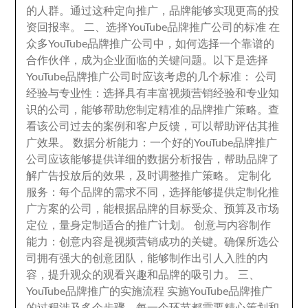
的人群
。
通过这种定向推广
，
品牌能够实现更高的投
资回报率
。
二
、
选择YouTube品牌推广公司的标准 在
众多YouTube品牌推广公司中
，
如何选择一个靠谱的
合作伙伴
，
成为企业面临的关键问题
。
以下是选择
YouTube品牌推广公司时应该考虑的几个标准
：
公司
经验与专业性
：
选择具有丰富视频营销经验和专业知
识的公司
，
能够帮助您制定精准的品牌推广策略
。
查
看该公司过去的案例和客户反馈
，
可以帮助评估其推
广效果
。
数据分析能力
：
一个好的YouTube品牌推广
公司应该能够提供详细的数据分析报告
，
帮助品牌了
解广告投放后的效果
，
及时调整推广策略
。
定制化
服务
：
每个品牌的需求不同
，
选择能够提供定制化推
广方案的公司
，
能根据品牌的目标受众
、
预算及市场
定位
，
量身定制适合的推广计划
。
创意与内容制作
能力
：
创意内容是视频营销成功的关键
。
确保所选公
司拥有强大的创意团队
，
能够制作出引人入胜的内
容
，
提升观众的观看兴趣和品牌的吸引力
。
三
、
YouTube品牌推广的实施流程 实施YouTube品牌推广