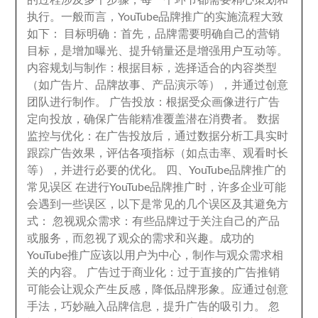
的过程涉及多个步骤
，
每一个环节都需要精心策划和
执行
。
一般而言
，
YouTube品牌推广的实施流程大致
如下
：
目标明确
：
首先
，
品牌需要明确自己的营销
目标
，
是增加曝光
、
提升销量还是增强用户互动等
。
内容规划与制作
：
根据目标
，
选择适合的内容类型
（如广告片
、
品牌故事
、
产品演示等）
，
并通过创意
团队进行制作
。
广告投放
：
根据受众画像进行广告
定向投放
，
确保广告能精准覆盖潜在消费者
。
数据
监控与优化
：
在广告投放后
，
通过数据分析工具实时
跟踪广告效果
，
评估各项指标（如点击率
、
观看时长
等）
，
并进行必要的优化
。
四
、
YouTube品牌推广的
常见误区 在进行YouTube品牌推广时
，
许多企业可能
会遇到一些误区
，
以下是常见的几个误区及其避免方
式
：
忽视观众需求
：
有些品牌过于关注自己的产品
或服务
，
而忽视了观众的需求和兴趣
。
成功的
YouTube推广应该以用户为中心
，
制作与观众需求相
关的内容
。
广告过于商业化
：
过于直接的广告推销
可能会让观众产生反感
，
降低品牌形象
。
应通过创意
手法
，
巧妙融入品牌信息
，
提升广告的吸引力
。
忽