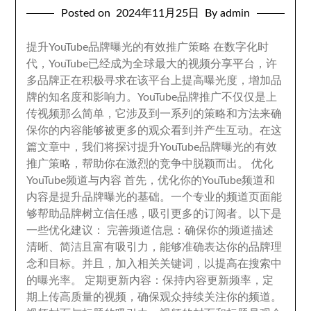
Posted on
2024
年11月25日
By admin
提升YouTube品牌曝光的有效推广策略 在数字化时
代
，
YouTube已经成为全球最大的视频分享平台
，
许
多品牌正在积极寻求在该平台上提高曝光度
，
增加品
牌的知名度和影响力
。
YouTube品牌推广不仅仅是上
传视频那么简单
，
它涉及到一系列的策略和方法来确
保你的内容能够被更多的观众看到并产生互动
。
在这
篇文章中
，
我们将探讨提升YouTube品牌曝光的有效
推广策略
，
帮助你在激烈的竞争中脱颖而出
。
优化
YouTube频道与内容 首先
，
优化你的YouTube频道和
内容是提升品牌曝光的基础
。
一个专业的频道页面能
够帮助品牌树立信任感
，
吸引更多的订阅者
。
以下是
一些优化建议
：
完善频道信息
：
确保你的频道描述
清晰
、
简洁且富有吸引力
，
能够准确表达你的品牌理
念和目标
。
并且
，
加入相关关键词
，
以提高在搜索中
的曝光率
。
定期更新内容
：
保持内容更新频率
，
定
期上传高质量的视频
，
确保观众持续关注你的频道
。