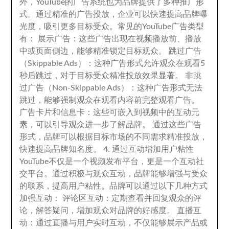
外
，
YouTube的广告系统也为品牌提供了多种推广形
式
。
通过精准的广告投放
，
企业可以快速提高品牌曝
光度
，
吸引更多目标受众
。
常见的YouTube广告类型
有
：
展示广告
：
这些广告出现在视频播放前
、
播放
中或页面侧边
，
能够精准锁定目标观众
。
跳过广告
（Skippable Ads）
：
这种广告形式允许观众在观看5
秒后跳过
，
对于目标受众精准投放效果显著
。
非跳
过广告（Non-Skippable Ads）
：
这种广告形式无法
跳过
，
能够强制观众在观看内容前完整观看广告
。
广告卡片和信息卡
：
这些可嵌入到视频中的互动元
素
，
可以引导观众进一步了解品牌
。
通过这些广告
形式
，
品牌可以根据目标市场的不同需求精准投放
，
快速提高品牌知名度
。 4.
通过互动增加用户粘性
YouTube不仅是一个视频发布平台
，
更是一个互动社
交平台
。
通过积极与观众互动
，
品牌能够增强与受众
的联系
，
提高用户粘性
。
品牌可以通过以下几种方式
加强互动
：
评论区互动
：
定期查看并回复观众的评
论
，
解答疑问
，
增加观众对品牌的好感度
。
直播互
动
：
通过直播与用户实时互动
，
不仅能够展示产品或