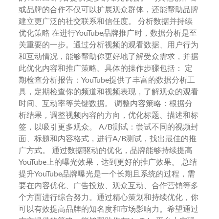
或品牌的合作不仅可以扩展观众群体
，
还能帮助品牌
建立更广泛的社交联系和信任度
。
分析数据并持续
优化策略 在进行YouTube品牌推广时
，
数据分析是至
关重要的一步
。
通过分析视频的观看数据
、
用户行为
和互动情况
，
能够帮助你更好地了解受众需求
，
并据
此优化内容和推广策略
。
具体的操作步骤包括
：
定
期检查分析报告
：
YouTube提供了丰富的数据分析工
具
，
定期检查你的频道和视频表现
，
了解观众的观看
时间
、
互动率等关键数据
。
调整内容策略
：
根据分
析结果
，
调整视频内容的方向
，
优化标题
、
描述和标
签
，
以吸引更多观众
。
A/B测试
：
尝试不同的视频封
面
、
标题和内容格式
，
进行A/B测试
，
找出最佳的推
广方式
。
通过数据驱动的优化
，
品牌能够持续提高
YouTube上的曝光效果
，
达到更好的推广效果
。
总结
提升YouTube品牌曝光是一个长期且系统的过程
，
需
要在内容优化
、
广告投放
、
观众互动
、
合作营销等多
个方面进行综合努力
。
通过精心策划和持续优化
，
你
可以有效提高品牌的知名度和市场影响力
。
希望通过