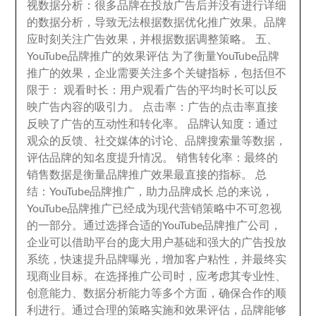
视数据分析
：
很多品牌在投放广告后并没有进行详细
的数据分析
，
导致无法根据数据优化推广效果
。
品牌
应时刻关注广告效果
，
并根据数据调整策略
。
五
、
YouTube品牌推广的效果评估 为了衡量YouTube品牌
推广的效果
，
企业需要关注多个关键指标
，
包括但不
限于
：
观看时长
：
用户观看广告的平均时长可以反
映广告内容的吸引力
。
点击率
：
广告的点击率直接
反映了广告的互动性和转化率
。
品牌认知度
：
通过
观众的反馈
、
社交媒体的讨论
、
品牌搜索量等数据
，
评估品牌的知名度提升情况
。
销售转化率
：
最终的
销售数据是衡量品牌推广效果最直接的指标
。
总
结
：
YouTube品牌推广
，
助力品牌成长 总的来说
，
YouTube品牌推广已经成为现代营销策略中不可忽视
的一部分
。
通过选择合适的YouTube品牌推广公司
，
企业可以借助平台的庞大用户基础和强大的广告投放
系统
，
快速提升品牌曝光
，
增加客户粘性
，
并最终实
现商业目标
。
在选择推广公司时
，
应考虑其专业性
、
创意能力
、
数据分析能力等多个方面
，
确保合作的顺
利进行
。
通过合理的策略实施和效果评估
，
品牌能够