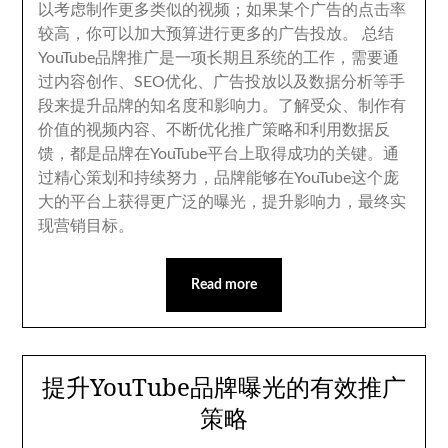
以考虑制作更多类似的视频
；
如果某个广告的点击率
较高
，
你可以加大预算进行更多的广告投放
。
总结
YouTube品牌推广是一项长期且系统的工作
，
需要通
过内容创作
、
SEO优化
、
广告投放以及数据分析等手
段来提升品牌的知名度和影响力
。
了解受众
、
制作有
价值的视频内容
、
不断优化推广策略和利用数据反
馈
，
都是品牌在YouTube平台上取得成功的关键
。
通
过精心策划和持续努力
，
品牌能够在YouTube这个庞
大的平台上获得更广泛的曝光
，
提升影响力
，
最终实
现营销目标
。
Read more
提升YouTube品牌曝光的有效推广
策略