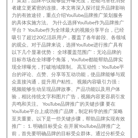
广策划
，
品牌不仅能够提升曝光度
，
还能与潜在消费
者建立更紧密的连接
。
本文将深入探讨提升品牌影响
力的有效途径
，
重点介绍YouTube品牌推广策划服务
的具体实施方法
。
为什么选择YouTube作为品牌推广
平台？ YouTube作为全球最大的视频分享平台
，
已经
吸引了超过20亿活跃用户
，
覆盖了各年龄段
、
各领域
的观众
。
对于品牌来说
，
选择YouTube进行推广具有
以下几个显著优势
：
全球覆盖范围广
：
无论品牌的
目标市场在全球哪个角落
，
YouTube都能帮助品牌实
现全球曝光
，
打破地域限制
。
高互动性
：
YouTube平
台的评论
、
点赞
、
分享等互动功能
，
使品牌能够与观
众直接沟通
，
提升用户粘性
。
视频内容吸引力强
：
视频能够生动呈现品牌故事
、
产品功能以及用户体
验
，
相比传统文字和图片广告
，
视频内容更容易引发
共鸣和关注
。
YouTube品牌推广的关键步骤 要在
YouTube平台上成功推广品牌
，
制定科学的推广策略
至关重要
。
以下是一些关键步骤
，
帮助品牌实现有效
推广
： 1.
明确目标受众 在开展YouTube品牌推广之
前
，
首先要明确品牌的目标受众群体
。
通过分析受众