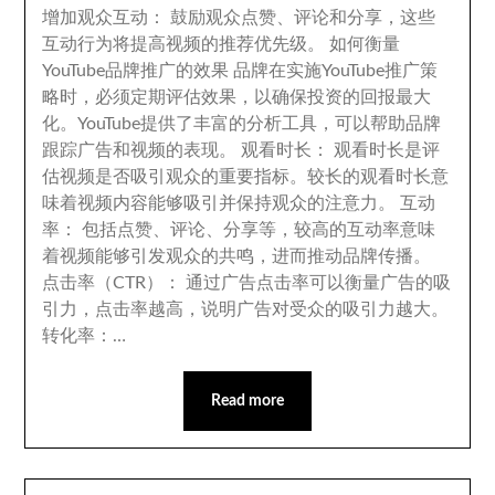
增加观众互动
：
鼓励观众点赞
、
评论和分享
，
这些
互动行为将提高视频的推荐优先级
。
如何衡量
YouTube品牌推广的效果 品牌在实施YouTube推广策
略时
，
必须定期评估效果
，
以确保投资的回报最大
化
。
YouTube提供了丰富的分析工具
，
可以帮助品牌
跟踪广告和视频的表现
。
观看时长
：
观看时长是评
估视频是否吸引观众的重要指标
。
较长的观看时长意
味着视频内容能够吸引并保持观众的注意力
。
互动
率
：
包括点赞
、
评论
、
分享等
，
较高的互动率意味
着视频能够引发观众的共鸣
，
进而推动品牌传播
。
点击率（CTR）
：
通过广告点击率可以衡量广告的吸
引力
，
点击率越高
，
说明广告对受众的吸引力越大
。
转化率
：…
Read more