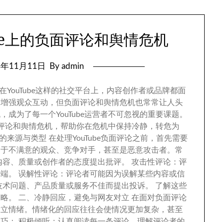
be上的负面评论和舆情危机
4
年11月11日
By admin
在YouTube这样的社交平台上
，
内容创作者或品牌都面
够增强观众互动
，
但负面评论和舆情危机也常常让人头
机
，
成为了每一个YouTube运营者不可忽视的重要课题
。
面评论和舆情危机
，
帮助你在危机中保持冷静
，
转危为
论的来源与类型 在处理YouTube负面评论之前
，
首先需要
自于不满意的观众
、
竞争对手
，
甚至是恶意攻击者
。
常
内容
、
质量或创作者的态度提出批评
。
攻击性评论
：
评
争端
。
误解性评论
：
评论者可能因为误解某些内容或信
技术问题
、
产品质量或服务不佳而提出投诉
。
了解这些
策略
。
二
、
冷静回应
，
避免与网友对立 在面对负面评论
对立情绪
。
情绪化的回应往往会使情况更加复杂
，
甚至
技巧
：
积极倾听
：
认真阅读每一条评论
，
理解评论者的