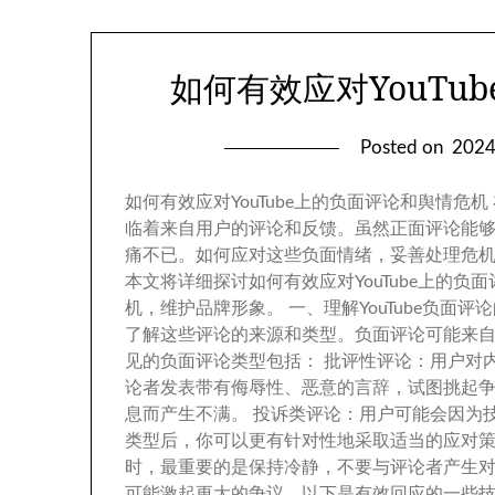
如何有效应对YouTu
Posted on
202
如何有效应对YouTube上的负面评论和舆情危机 
临着来自用户的评论和反馈
。
虽然正面评论能
痛不已
。
如何应对这些负面情绪
，
妥善处理危
本文将详细探讨如何有效应对YouTube上的负
机
，
维护品牌形象
。
一
、
理解YouTube负面评
了解这些评论的来源和类型
。
负面评论可能来
见的负面评论类型包括
：
批评性评论
：
用户对
论者发表带有侮辱性
、
恶意的言辞
，
试图挑起
息而产生不满
。
投诉类评论
：
用户可能会因为
类型后
，
你可以更有针对性地采取适当的应对
时
，
最重要的是保持冷静
，
不要与评论者产生
可能激起更大的争议
。
以下是有效回应的一些