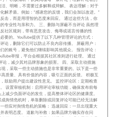
简洁
、
明晰
，
不需要过多解释或辩解
。
表达理解
：
对于
来化解矛盾
。
例如
：
“感谢您的反馈
，
我们会加以改进
。
”
即反击
，
而是用理智的态度来回应
。
通过这些方法
，
你
牌的专业性与亲和力
。
三
、
删除与屏蔽不当评论 虽然理
违反社区规则
，
带有恶意攻击
、
侮辱或谣言传播的性
是必要的
。
YouTube提供了以下几种管理评论的方式
：
的评论
，
删除它们可以防止不良内容传播
。
屏蔽用户
：
他们的账号
，
避免他们继续影响其他观众
。
报告评论
：
uTube举报
，
平台会根据其社区准则进行处理
。
通过
评论
，
减少其对品牌形象的损害
。
四
、
采取主动措施
出现
，
采取一些主动措施也是非常重要的
。
以下是一些
作高质量
、
具有价值的内容
，
吸引正面的反馈
。
积极互
论
，
鼓励用户提出建设性意见
。
监控评论区
：
定期检查
论
。
设置审核机制
：
启用评论审核功能
，
确保发布前每
头上减少负面评论的发生
，
提高整体评论区的健康度
。
累成舆情危机时
，
单靠删除或回复评论可能已经无法解
是一些应对舆情危机的策略
：
迅速回应
：
一旦出现重大
实并表明态度
。
道歉与补救
：
如果品牌方确实存在问